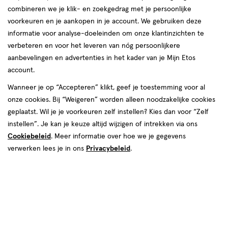
combineren we je klik- en zoekgedrag met je persoonlijke
voorkeuren en je aankopen in je account. We gebruiken deze
informatie voor analyse-doeleinden om onze klantinzichten te
€ 7.69
7
.
69
verbeteren en voor het leveren van nóg persoonlijkere
aanbevelingen en advertenties in het kader van je Mijn Etos
Online op voorraad
account.
Vóór 22:00 uur besteld, morgen in huis
Wanneer je op “Accepteren” klikt, geef je toestemming voor al
onze cookies. Bij “Weigeren” worden alleen noodzakelijke cookies
geplaatst. Wil je je voorkeuren zelf instellen? Kies dan voor “Zelf
1
In mijn winkelmandje
verhoog
instellen”. Je kan je keuze altijd wijzigen of intrekken via ons
aantal
Cookiebeleid
. Meer informatie over hoe we je gegevens
met
verwerken lees je in ons
Privacybeleid
.
één
,
Limiet
Gratis
bezorging vanaf €35
bereikt.
Je
Gecertificeerd
tot Keurmerk Zelfzorg Online
kan