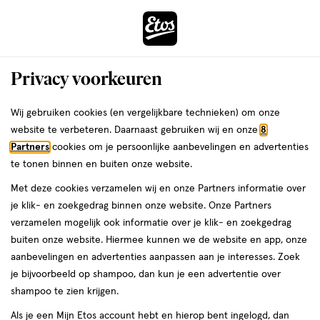
ga
Voor 22:00 uur besteld,
morgen in huis
naar
de
Menu
hoofd
Zoeken
Privacy voorkeuren
content
›
›
ga
Interactie
naar
Wij gebruiken cookies (en vergelijkbare technieken) om onze
Je
Voetschimmel
Alles van Etos
met
de
website te verbeteren. Daarnaast gebruiken wij en onze
8
bent
Etos Anti-schimmelcreme 20 gram
dit
zoekbalk
Partners
cookies om je persoonlijke aanbevelingen en advertenties
ers
Weleda
hier:
veld
ga
te tonen binnen en buiten onze website.
geneesmiddel,
geneesmiddel
20 GR
crème
opent
naar
Met deze cookies verzamelen wij en onze Partners informatie over
20
een
de
GR,
je klik- en zoekgedrag binnen onze website. Onze Partners
volledig
footer
crème
toevoegen
verzamelen mogelijk ook informatie over je klik- en zoekgedrag
venster
aan
buiten onze website. Hiermee kunnen we de website en app, onze
met
verlanglijst
aanbevelingen en advertenties aanpassen aan je interesses. Zoek
geavanceerde
je bijvoorbeeld op shampoo, dan kun je een advertentie over
zoekopties
shampoo te zien krijgen.
Als je een Mijn Etos account hebt en hierop bent ingelogd, dan