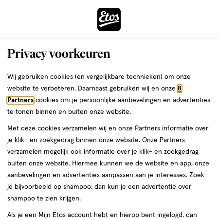
ga
Voor 22:00 uur besteld,
morgen in huis
naar
de
Menu
hoofd
Zoeken
Privacy voorkeuren
content
›
›
ga
Interactie
naar
Wij gebruiken cookies (en vergelijkbare technieken) om onze
Je
Babyverzorging
Alles van Etos
met
de
website te verbeteren. Daarnaast gebruiken wij en onze
8
bent
Etos Baby Manicure set
dit
zoekbalk
Partners
cookies om je persoonlijke aanbevelingen en advertenties
ers
Weleda
hier:
veld
ga
te tonen binnen en buiten onze website.
1
2.7
1 stuk
2.7/5
(6)
opent
naar
Met deze cookies verzamelen wij en onze Partners informatie over
stuk,
van
een
de
je klik- en zoekgedrag binnen onze website. Onze Partners
e
5
2
volledig
footer
verzamelen mogelijk ook informatie over je klik- en zoekgedrag
toevoegen
sterren
venster
halve prijs
buiten onze website. Hiermee kunnen we de website en app, onze
aan
op
met
aanbevelingen en advertenties aanpassen aan je interesses. Zoek
verlanglijst
basis
geavanceerde
je bijvoorbeeld op shampoo, dan kun je een advertentie over
van
zoekopties
shampoo te zien krijgen.
6
reviews
Als je een Mijn Etos account hebt en hierop bent ingelogd, dan