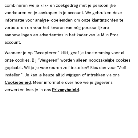
combineren we je klik- en zoekgedrag met je persoonlijke
voorkeuren en je aankopen in je account. We gebruiken deze
informatie voor analyse-doeleinden om onze klantinzichten te
verbeteren en voor het leveren van nóg persoonlijkere
aanbevelingen en advertenties in het kader van je Mijn Etos
account.
€ 3.69
3
.
69
2e halve prijs
Product
Wanneer je op “Accepteren” klikt, geef je toestemming voor al
badge
onze cookies. Bij “Weigeren” worden alleen noodzakelijke cookies
Je bespaart €1,85 bij 2 stuks
tooltip
geplaatst. Wil je je voorkeuren zelf instellen? Kies dan voor “Zelf
instellen”. Je kan je keuze altijd wijzigen of intrekken via ons
Spaar 1 Air Mile
Cookiebeleid
. Meer informatie over hoe we je gegevens
verwerken lees je in ons
Privacybeleid
.
Tijdelijk uitverkocht
Breng mij op de hoogte
Mijn
Etos
10% korting
Ontvang met je Mijn Etos klantenkaart standaard 10% korting
op héél véél Etos eigen merk-producten. Je herkent dit aan