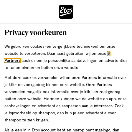
ga
Voor 22:00 uur besteld,
morgen in huis
naar
de
Menu
hoofd
Zoeken
Privacy voorkeuren
content
›
›
ga
Interactie
naar
Wij gebruiken cookies (en vergelijkbare technieken) om onze
Je
Blarenpleisters
Alles van Etos
met
de
website te verbeteren. Daarnaast gebruiken wij en onze
8
bent
Etos Blaarpleister Mix Pleisters 6 stuks
dit
zoekbalk
Partners
cookies om je persoonlijke aanbevelingen en advertenties
ers
Weleda
hier:
veld
ga
te tonen binnen en buiten onze website.
medisch
medisch hulpmiddel
6 stuks
opent
naar
Met deze cookies verzamelen wij en onze Partners informatie over
hulpmiddel,
een
de
6
je klik- en zoekgedrag binnen onze website. Onze Partners
e
2
volledig
footer
stuks,
toevoegen
verzamelen mogelijk ook informatie over je klik- en zoekgedrag
halve prijs
venster
aan
buiten onze website. Hiermee kunnen we de website en app, onze
met
verlanglijst
aanbevelingen en advertenties aanpassen aan je interesses. Zoek
geavanceerde
je bijvoorbeeld op shampoo, dan kun je een advertentie over
zoekopties
shampoo te zien krijgen.
Als je een Mijn Etos account hebt en hierop bent ingelogd, dan