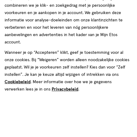
combineren we je klik- en zoekgedrag met je persoonlijke
voorkeuren en je aankopen in je account. We gebruiken deze
informatie voor analyse-doeleinden om onze klantinzichten te
€ 4.59
4
.
59
verbeteren en voor het leveren van nóg persoonlijkere
2e halve prijs
Product
aanbevelingen en advertenties in het kader van je Mijn Etos
badge
Je bespaart €2,30 bij 2 stuks
account.
tooltip
Spaar 1 Air Mile
Wanneer je op “Accepteren” klikt, geef je toestemming voor al
onze cookies. Bij “Weigeren” worden alleen noodzakelijke cookies
Online op voorraad
geplaatst. Wil je je voorkeuren zelf instellen? Kies dan voor “Zelf
instellen”. Je kan je keuze altijd wijzigen of intrekken via ons
Vóór 22:00 uur besteld, morgen in huis
Cookiebeleid
. Meer informatie over hoe we je gegevens
verwerken lees je in ons
Privacybeleid
.
2
In mijn winkelmandje
verhoog
aantal
met
Mijn
Etos
10% korting
één
,
Ontvang met je Mijn Etos klantenkaart standaard 10% korting
Bijna
op héél véél Etos eigen merk-producten. Je herkent dit aan