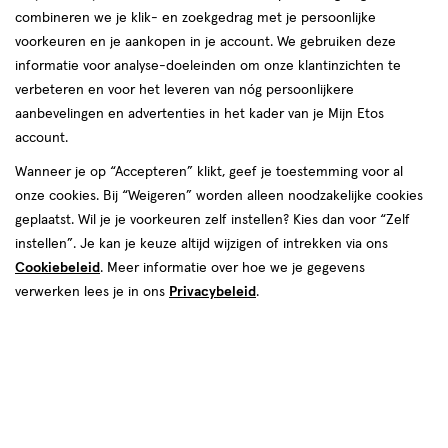
combineren we je klik- en zoekgedrag met je persoonlijke
voorkeuren en je aankopen in je account. We gebruiken deze
informatie voor analyse-doeleinden om onze klantinzichten te
€ 3.59
3
.
verbeteren en voor het leveren van nóg persoonlijkere
59
2e halve prijs
Product
aanbevelingen en advertenties in het kader van je Mijn Etos
badge
Je bespaart €1,80 bij 2 stuks
account.
tooltip
Wanneer je op “Accepteren” klikt, geef je toestemming voor al
Spaar 1 Air Mile
onze cookies. Bij “Weigeren” worden alleen noodzakelijke cookies
geplaatst. Wil je je voorkeuren zelf instellen? Kies dan voor “Zelf
Tijdelijk uitverkocht
Breng mij op de hoogte
instellen”. Je kan je keuze altijd wijzigen of intrekken via ons
Cookiebeleid
. Meer informatie over hoe we je gegevens
verwerken lees je in ons
Privacybeleid
.
Mijn
Etos
10% korting
Ontvang met je Mijn Etos klantenkaart standaard 10% korting
op héél véél Etos eigen merk-producten. Je herkent dit aan
het
Mijn Etos 10% korting
label.
Log in of meld je aan