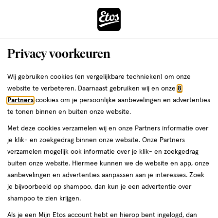
ga
Voor 22:00 uur besteld, maandag in huis
naar
de
Menu
hoofd
Zoeken
Privacy voorkeuren
content
›
›
ga
Interactie
naar
Wij gebruiken cookies (en vergelijkbare technieken) om onze
Je
Baby haarverzorging
Alles van Etos
met
de
website te verbeteren. Daarnaast gebruiken wij en onze
8
bent
Etos Borstel en Kam set
dit
zoekbalk
Partners
cookies om je persoonlijke aanbevelingen en advertenties
ers
Weleda
hier:
veld
ga
te tonen binnen en buiten onze website.
1
5
1 stuk
5/5
(2)
opent
naar
Met deze cookies verzamelen wij en onze Partners informatie over
stuk,
van
een
de
je klik- en zoekgedrag binnen onze website. Onze Partners
e
5
2
volledig
footer
verzamelen mogelijk ook informatie over je klik- en zoekgedrag
toevoegen
sterren
venster
halve prijs
buiten onze website. Hiermee kunnen we de website en app, onze
aan
op
met
aanbevelingen en advertenties aanpassen aan je interesses. Zoek
verlanglijst
basis
geavanceerde
je bijvoorbeeld op shampoo, dan kun je een advertentie over
van
zoekopties
shampoo te zien krijgen.
2
reviews
Als je een Mijn Etos account hebt en hierop bent ingelogd, dan