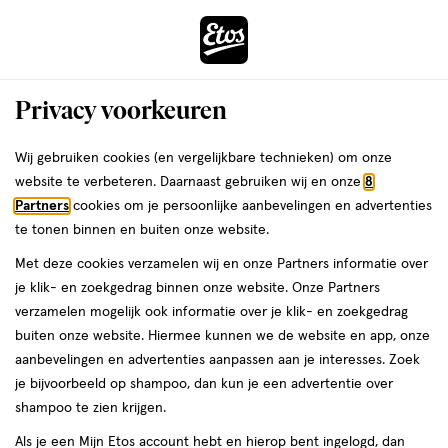
ga
Voor 22:00 uur besteld, maandag in huis
naar
de
Menu
hoofd
Zoeken
Privacy voorkeuren
content
›
›
ga
Interactie
naar
Wij gebruiken cookies (en vergelijkbare technieken) om onze
Je
Valentijn cadeaus
Alles van Etos
met
de
website te verbeteren. Daarnaast gebruiken wij en onze
8
bent
Etos Classic Glijmiddel 75 ML
dit
zoekbalk
Partners
cookies om je persoonlijke aanbevelingen en advertenties
ers
Weleda
hier:
veld
ga
te tonen binnen en buiten onze website.
75
75 ML
gel
opent
naar
Met deze cookies verzamelen wij en onze Partners informatie over
ML,
een
de
gel
je klik- en zoekgedrag binnen onze website. Onze Partners
e
2
volledig
footer
toevoegen
verzamelen mogelijk ook informatie over je klik- en zoekgedrag
halve prijs
venster
aan
buiten onze website. Hiermee kunnen we de website en app, onze
met
verlanglijst
aanbevelingen en advertenties aanpassen aan je interesses. Zoek
geavanceerde
je bijvoorbeeld op shampoo, dan kun je een advertentie over
zoekopties
shampoo te zien krijgen.
Als je een Mijn Etos account hebt en hierop bent ingelogd, dan