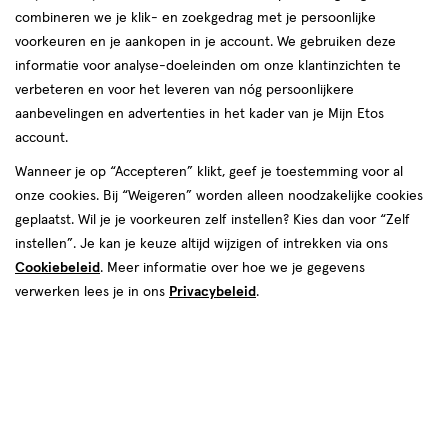
combineren we je klik- en zoekgedrag met je persoonlijke
voorkeuren en je aankopen in je account. We gebruiken deze
informatie voor analyse-doeleinden om onze klantinzichten te
€ 4.69
4
.
69
verbeteren en voor het leveren van nóg persoonlijkere
2e halve prijs
Product
aanbevelingen en advertenties in het kader van je Mijn Etos
badge
Je bespaart €2,35 bij 2 stuks
account.
tooltip
Spaar 1 Air Mile
Wanneer je op “Accepteren” klikt, geef je toestemming voor al
onze cookies. Bij “Weigeren” worden alleen noodzakelijke cookies
Online op voorraad
geplaatst. Wil je je voorkeuren zelf instellen? Kies dan voor “Zelf
instellen”. Je kan je keuze altijd wijzigen of intrekken via ons
Voor 22:00 besteld, maandag in huis
Cookiebeleid
. Meer informatie over hoe we je gegevens
verwerken lees je in ons
Privacybeleid
.
2
In mijn winkelmandje
verhoog
aantal
met
Mijn
Etos
10% korting
één
,
Ontvang met je Mijn Etos klantenkaart standaard 10% korting
Bijna
op héél véél Etos eigen merk-producten. Je herkent dit aan