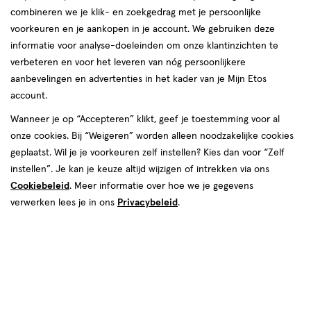
combineren we je klik- en zoekgedrag met je persoonlijke
voorkeuren en je aankopen in je account. We gebruiken deze
informatie voor analyse-doeleinden om onze klantinzichten te
verbeteren en voor het leveren van nóg persoonlijkere
aanbevelingen en advertenties in het kader van je Mijn Etos
account.
van € 5.99 voor € 5.39
5
.
99
Mijn
Etos
10% korting
Product
Wanneer je op “Accepteren” klikt, geef je toestemming voor al
5
.
39
badge
onze cookies. Bij “Weigeren” worden alleen noodzakelijke cookies
Je bespaart €0,60
tooltip
geplaatst. Wil je je voorkeuren zelf instellen? Kies dan voor “Zelf
instellen”. Je kan je keuze altijd wijzigen of intrekken via ons
Spaar 2 Air Miles
Cookiebeleid
. Meer informatie over hoe we je gegevens
verwerken lees je in ons
Privacybeleid
.
Online op voorraad
Vóór 22:00 uur besteld, morgen in huis
1
In mijn winkelmandje
verhoog
aantal