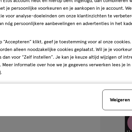
jn Etos account hebt en hierop bent ingelogd, dan combineren w
20
crème
crème
t je persoonlijke voorkeuren en je aankopen in je account. W
ML
Etos Face Ont
ie voor analyse-doeleinden om onze klantinzichten te verbeter
an nóg persoonlijkere aanbevelingen en advertenties in het kade
1.9
den
1.9/5
(8)
van
5
 “Accepteren” klikt, geef je toestemming voor al onze cookies. 
sterren
rden alleen noodzakelijke cookies geplaatst. Wil je je voorkeur
3
op
s dan voor “Zelf instellen”. Je kan je keuze altijd wijzigen of int
basis
. Meer informatie over hoe we je gegevens verwerken lees je in
Bijna 
van
d
.
8
toevoegen
reviews
aan
verlanglijst
Weigeren