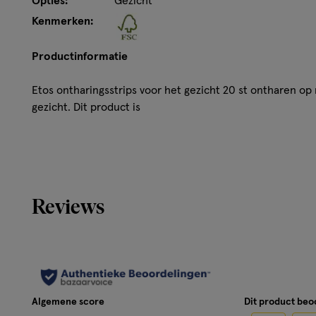
Opties:
Gezicht
Kenmerken:
Productinformatie
Etos ontharingsstrips voor het gezicht 20 st ontharen op 
gezicht. Dit product is
• speciaal voor de gevoelige huid
• verrijkt met aloë vera en amandelolie
Reviews
• dermalogisch getest
• voor een gladde en zijdezachte huid
• 97 % van de ingredienten van natuurlijke oorsprong*
Algemene score
Dit product be
*Ontwikkeld volgens de ISO 16128 - natural and organic c