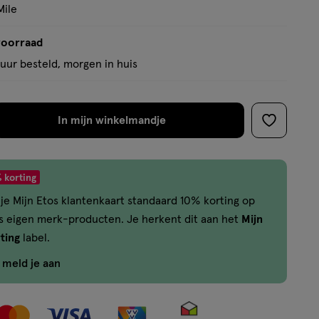
basis
Mile
van
15
voorraad
reviews
uur besteld, morgen in huis
In mijn winkelmandje
verhoog
toevoege
aantal
aan
met
verlanglijs
 korting
één
je Mijn Etos klantenkaart standaard 10% korting op
,
os eigen merk-producten. Je herkent dit aan het
Mijn
Limiet
ting
label.
bereikt.
Je
f meld je aan
kan
maximaal
50