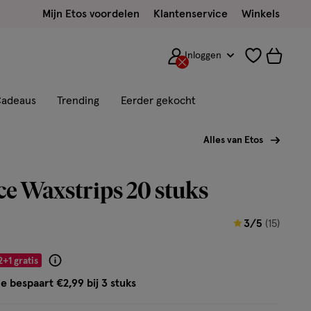
Mijn Etos voordelen
Klantenservice
Winkels
Inloggen
adeaus
Trending
Eerder gekocht
Alles van Etos
ce Waxstrips 20 stuks
3
3/5
(15)
van
5
2+1 gratis
Product
sterren
badge
e bespaart €2,99 bij 3 stuks
op
tooltip