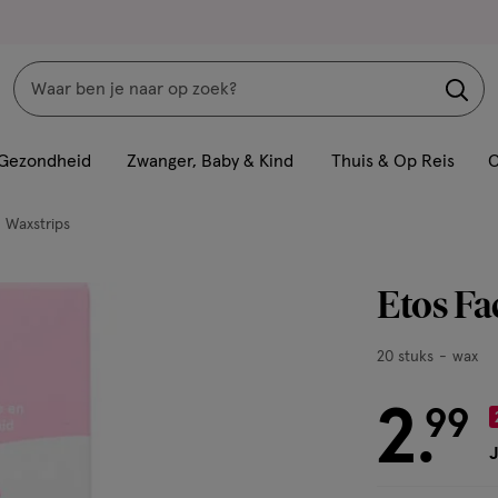
Zoeken
Interactie
met
Gezondheid
Zwanger, Baby & Kind
Thuis & Op Reis
C
dit
veld
Waxstrips
opent
een
Etos Fa
volledig
venster
20
20 stuks
wax
met
stuks,
geavanceerde
wax
2
€ 2.99
99
zoekopties
.
J