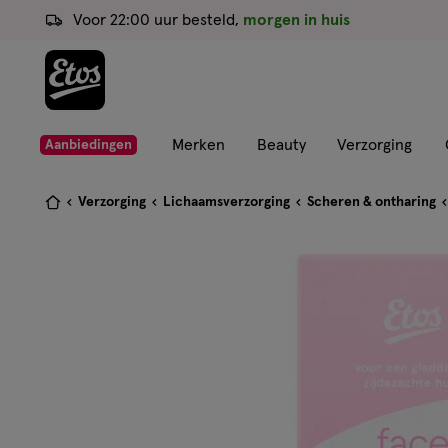
ga
Voor 22:00 uur besteld,
morgen in huis
naar
de
hoofd
content
ga
Merken
Beauty
Verzorging
Aanbiedingen
naar
de
Je
Verzorging
Lichaamsverzorging
Scheren & ontharing
zoekbalk
bent
ga
hier:
naar
de
footer