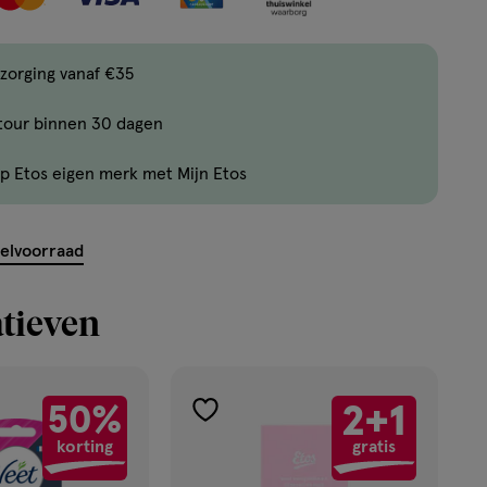
items
bestellen
zorging vanaf €35
van
dit
tour binnen 30 dagen
type
product.
p Etos eigen merk met Mijn Etos
kelvoorraad
tieven
2+1
50%
toevoegen
korting
gratis
aan
verlanglijst