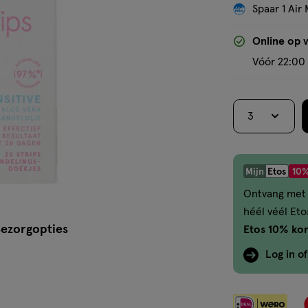
Spaar 1 Air 
Online op 
Vóór 22:00 
3
Mijn
Etos
10%
Ontvang met 
héél véél Et
ezorgopties
Etos 10% kor
Log in o