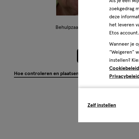
Als je een Mi
zoekgedrag me
deze informat
het leveren v
Behulpzaam?
(
0
)
(
1
)
Mel
Etos account.
Wanneer je op
“Weigeren” wo
Meer laden
instellen? Kie
Cookiebeleid
Hoe controleren en plaatsen wij reviews?
Privacybelei
Zelf instellen