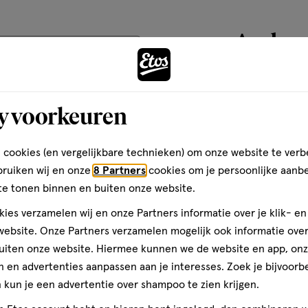
basis
haartjes af, dan is
van
ke ontharingscrème je het
Andere
1
teren op
Recentste
En wil je weten hoe je
es.
reviews
toevoegen
y voorkeuren
aan
Kwaliteit
verlanglijst
Kwaliteit, 1.0 van 5
1.0
 cookies (en vergelijkbare technieken) om onze website te verb
ar
Prijs
bruiken wij en onze
8 Partners
cookies om je persoonlijke aanb
e
FSC-C121004
Prijs, 4.0 van 5
te tonen binnen en buiten onze website.
4.0
eds
had
Gebruiksgemak
ies verzamelen wij en onze Partners informatie over je klik- e
Gebruiksgemak, 4.0 van 5
ebsite. Onze Partners verzamelen mogelijk ook informatie over 
4.0
uiten onze website. Hiermee kunnen we de website en app, on
 en advertenties aanpassen aan je interesses. Zoek je bijvoorb
kun je een advertentie over shampoo te zien krijgen.