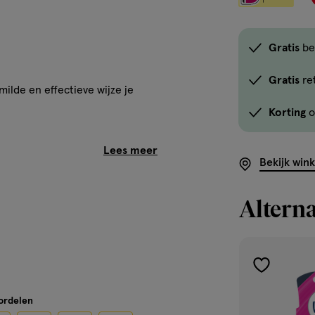
Gratis
be
Gratis
re
milde en effectieve wijze je
Korting
o
Bekijk win
Alterna
toevoegen
aan
oordelen
osmetics
verlanglijst