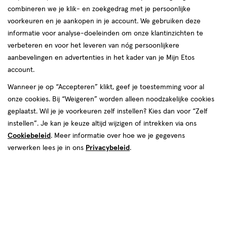
combineren we je klik- en zoekgedrag met je persoonlijke
voorkeuren en je aankopen in je account. We gebruiken deze
informatie voor analyse-doeleinden om onze klantinzichten te
van € 2.99 voor € 2.69
2
.
99
verbeteren en voor het leveren van nóg persoonlijkere
Mijn
Etos
10% korting
Product
2
.
69
aanbevelingen en advertenties in het kader van je Mijn Etos
badge
Je bespaart €0,30
account.
tooltip
Wanneer je op “Accepteren” klikt, geef je toestemming voor al
Spaar 1 Air Mile
onze cookies. Bij “Weigeren” worden alleen noodzakelijke cookies
geplaatst. Wil je je voorkeuren zelf instellen? Kies dan voor “Zelf
Online op voorraad
instellen”. Je kan je keuze altijd wijzigen of intrekken via ons
Vóór 22:00 uur besteld, morgen in huis
Cookiebeleid
. Meer informatie over hoe we je gegevens
verwerken lees je in ons
Privacybeleid
.
1
In mijn winkelmandje
verhoog
aantal
met
Mijn
Etos
10% korting
één
,
Ontvang met je Mijn Etos klantenkaart standaard 10% korting