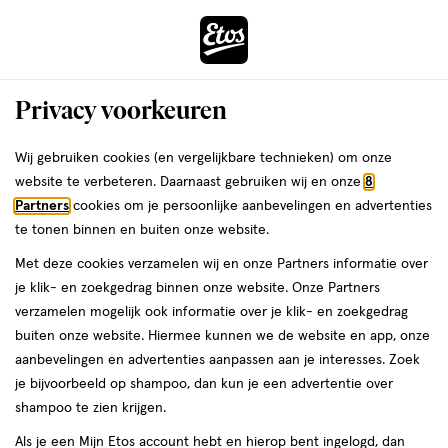
ga
Voor 22:00 uur besteld,
morgen in huis
naar
de
Menu
hoofd
Zoeken
Privacy voorkeuren
content
›
›
ga
Interactie
naar
Wij gebruiken cookies (en vergelijkbare technieken) om onze
Je
Haarwax
Alles van Etos
met
de
website te verbeteren. Daarnaast gebruiken wij en onze
8
bent
Etos Gel Wax 150 ML
dit
zoekbalk
Partners
cookies om je persoonlijke aanbevelingen en advertenties
ers
Weleda
hier:
veld
ga
te tonen binnen en buiten onze website.
150
150 ML
opent
naar
Met deze cookies verzamelen wij en onze Partners informatie over
ML,
een
de
Mijn
Etos
je klik- en zoekgedrag binnen onze website. Onze Partners
volledig
footer
toevoegen
10%
verzamelen mogelijk ook informatie over je klik- en zoekgedrag
venster
korting
aan
buiten onze website. Hiermee kunnen we de website en app, onze
met
verlanglijst
aanbevelingen en advertenties aanpassen aan je interesses. Zoek
geavanceerde
je bijvoorbeeld op shampoo, dan kun je een advertentie over
zoekopties
shampoo te zien krijgen.
Als je een Mijn Etos account hebt en hierop bent ingelogd, dan