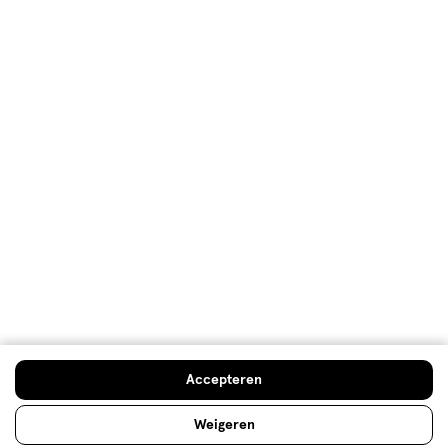
Klantenservice
Advies & Inspiratie
Etos Folder
Mijn Etos voordelen
Welkomstkorting
10% korting op véél Etos eigen merk-producten
Accepteren
Digitaal zegels sparen
Verjaardagskorting
Weigeren