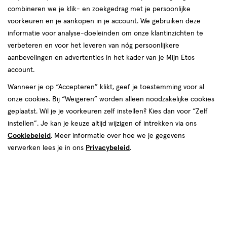
combineren we je klik- en zoekgedrag met je persoonlijke
voorkeuren en je aankopen in je account. We gebruiken deze
informatie voor analyse-doeleinden om onze klantinzichten te
verbeteren en voor het leveren van nóg persoonlijkere
aanbevelingen en advertenties in het kader van je Mijn Etos
account.
van € 2.49 voor € 2.24
2
.
49
Mijn
Etos
10% korting
Product
Wanneer je op “Accepteren” klikt, geef je toestemming voor al
2
.
24
badge
onze cookies. Bij “Weigeren” worden alleen noodzakelijke cookies
Je bespaart €0,25
tooltip
geplaatst. Wil je je voorkeuren zelf instellen? Kies dan voor “Zelf
instellen”. Je kan je keuze altijd wijzigen of intrekken via ons
Online op voorraad
Cookiebeleid
. Meer informatie over hoe we je gegevens
Vóór 22:00 uur besteld, morgen in huis
verwerken lees je in ons
Privacybeleid
.
1
In mijn winkelmandje
verhoog
aantal
met
Mijn
Etos
10% korting
één