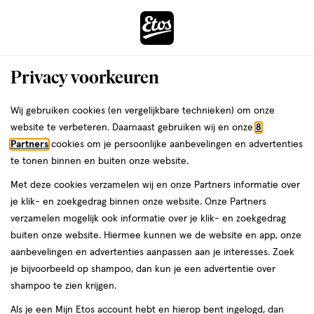
ga
Voor 22:00 uur besteld,
morgen in huis
naar
de
Menu
hoofd
Zoeken
Privacy voorkeuren
content
›
›
ga
Interactie
naar
Wij gebruiken cookies (en vergelijkbare technieken) om onze
Je
Haarklemmen
Alles van Etos
met
de
website te verbeteren. Daarnaast gebruiken wij en onze
8
bent
Etos Haarklem Medium Bruin
dit
zoekbalk
Partners
cookies om je persoonlijke aanbevelingen en advertenties
ers
Weleda
hier:
veld
ga
te tonen binnen en buiten onze website.
1
1 stuk
opent
naar
Met deze cookies verzamelen wij en onze Partners informatie over
stuk,
een
de
Mijn
Etos
je klik- en zoekgedrag binnen onze website. Onze Partners
volledig
footer
toevoegen
10%
verzamelen mogelijk ook informatie over je klik- en zoekgedrag
venster
korting
aan
buiten onze website. Hiermee kunnen we de website en app, onze
met
verlanglijst
aanbevelingen en advertenties aanpassen aan je interesses. Zoek
geavanceerde
je bijvoorbeeld op shampoo, dan kun je een advertentie over
zoekopties
shampoo te zien krijgen.
Als je een Mijn Etos account hebt en hierop bent ingelogd, dan