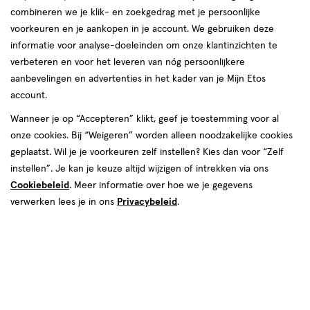
combineren we je klik- en zoekgedrag met je persoonlijke
voorkeuren en je aankopen in je account. We gebruiken deze
informatie voor analyse-doeleinden om onze klantinzichten te
€ 5.59
5
.
verbeteren en voor het leveren van nóg persoonlijkere
59
2e halve prijs
Product
aanbevelingen en advertenties in het kader van je Mijn Etos
badge
Je bespaart €2,80 bij 2 stuks
account.
tooltip
Wanneer je op “Accepteren” klikt, geef je toestemming voor al
Spaar 2 Air Miles
onze cookies. Bij “Weigeren” worden alleen noodzakelijke cookies
Online op voorraad
geplaatst. Wil je je voorkeuren zelf instellen? Kies dan voor “Zelf
instellen”. Je kan je keuze altijd wijzigen of intrekken via ons
Voor 22:00 besteld, maandag in huis
Cookiebeleid
. Meer informatie over hoe we je gegevens
verwerken lees je in ons
Privacybeleid
.
2
In mijn winkelmandje
verhoog
aantal
met
Mijn
Etos
10% korting
één
,
Ontvang met je Mijn Etos klantenkaart standaard 10% korting
Bijna
op héél véél Etos eigen merk-producten. Je herkent dit aan