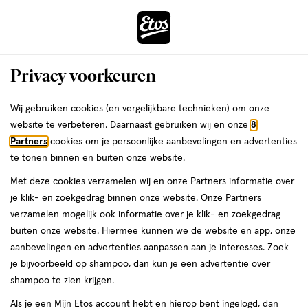
ga
Voor 22:00 uur besteld, maandag in huis
naar
de
Menu
hoofd
Zoeken
Privacy voorkeuren
content
›
›
ga
Interactie
naar
Wij gebruiken cookies (en vergelijkbare technieken) om onze
Je
Voetencrème
Alles van Etos
met
de
website te verbeteren. Daarnaast gebruiken wij en onze
8
bent
Etos Healthy Feet Klovenzalf 75 ML
dit
zoekbalk
Partners
cookies om je persoonlijke aanbevelingen en advertenties
ers
Weleda
hier:
veld
ga
te tonen binnen en buiten onze website.
75
4.8
75 ML
crème
4.8/5
(5)
opent
naar
Met deze cookies verzamelen wij en onze Partners informatie over
ML,
van
een
de
crème
je klik- en zoekgedrag binnen onze website. Onze Partners
e
5
2
volledig
footer
verzamelen mogelijk ook informatie over je klik- en zoekgedrag
toevoegen
sterren
venster
halve prijs
buiten onze website. Hiermee kunnen we de website en app, onze
aan
op
met
aanbevelingen en advertenties aanpassen aan je interesses. Zoek
verlanglijst
basis
geavanceerde
je bijvoorbeeld op shampoo, dan kun je een advertentie over
van
zoekopties
shampoo te zien krijgen.
5
reviews
Als je een Mijn Etos account hebt en hierop bent ingelogd, dan