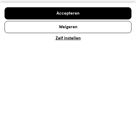
Lees meer
Accepteren
Weigeren
Op zoek naar iets anders?
Zelf instellen
Voetencrème
Assortiment
Mijn Etos voordelen
10% Etos merk korting
Verzorging deals
500+ winkels
, altijd in de buurt
Trending
producten en merken
Gratis
bezorging vanaf €35
Gratis
retourneren