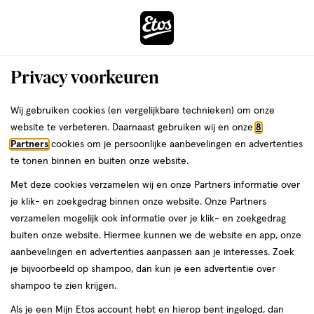
ga
Voor 22:00 uur besteld,
morgen in huis
naar
de
Menu
hoofd
Zoeken
Privacy voorkeuren
content
›
›
ga
Interactie
naar
Wij gebruiken cookies (en vergelijkbare technieken) om onze
Je
Huid, haar & nagels
Alles van Etos
met
de
website te verbeteren. Daarnaast gebruiken wij en onze
8
bent
Etos Huid Haar Nagel Tabletten 60
dit
zoekbalk
Partners
cookies om je persoonlijke aanbevelingen en advertenties
ers
Weleda
hier:
veld
ga
stuks
te tonen binnen en buiten onze website.
opent
naar
Met deze cookies verzamelen wij en onze Partners informatie over
een
de
60
5
60 stuks
tablet
5/5
(1)
je klik- en zoekgedrag binnen onze website. Onze Partners
volledig
stuks,
footer
van
verzamelen mogelijk ook informatie over je klik- en zoekgedrag
venster
tablet
e
5
2
buiten onze website. Hiermee kunnen we de website en app, onze
met
toevoegen
sterren
halve prijs
aanbevelingen en advertenties aanpassen aan je interesses. Zoek
geavanceerde
aan
op
je bijvoorbeeld op shampoo, dan kun je een advertentie over
zoekopties
verlanglijst
basis
shampoo te zien krijgen.
van
Als je een Mijn Etos account hebt en hierop bent ingelogd, dan
1