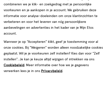
combineren we je klik- en zoekgedrag met je persoonlijke
reviews
voorkeuren en je aankopen in je account. We gebruiken deze
Instellingen aanpassen
informatie voor analyse-doeleinden om onze klantinzichten te
verbeteren en voor het leveren van nóg persoonlijkere
aanbevelingen en advertenties in het kader van je Mijn Etos
account.
Video
Wanneer je op “Accepteren” klikt, geef je toestemming voor al
€ 4.99
4
.
onze cookies. Bij “Weigeren” worden alleen noodzakelijke cookies
99
2e halve prijs
Product
geplaatst. Wil je je voorkeuren zelf instellen? Kies dan voor “Zelf
badge
Je bespaart €2,50 bij 2 stuks
instellen”. Je kan je keuze altijd wijzigen of intrekken via ons
tooltip
Cookiebeleid
. Meer informatie over hoe we je gegevens
Spaar 1 Air Mile
verwerken lees je in ons
Privacybeleid
.
Online op voorraad
Vóór 22:00 uur besteld, morgen in huis
2
In mijn winkelmandje
verhoog
aantal