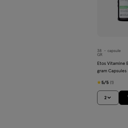
38
capsule
capsule
GR
Etos Vitamine 
gram Capsules 
5
5/5
(1)
van
5
2
sterren
op
basis
van