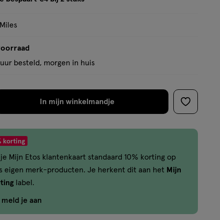
tooltip
 Miles
voorraad
uur besteld, morgen in huis
In mijn winkelmandje
verhoog
toevoege
aantal
aan
met
verlanglijs
 korting
één
je Mijn Etos klantenkaart standaard 10% korting op
,
os eigen merk-producten. Je herkent dit aan het
Mijn
Limiet
ting
label.
bereikt.
Je
f meld je aan
kan