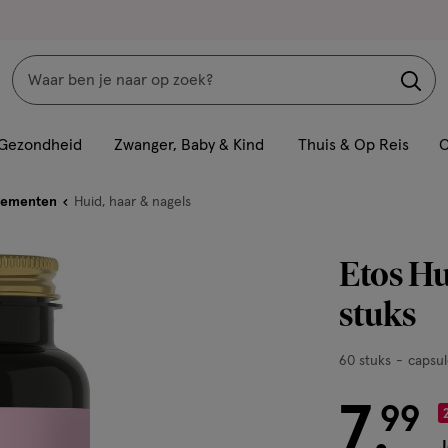
Zoeken
Interactie
met
Gezondheid
Zwanger, Baby & Kind
Thuis & Op Reis
C
dit
veld
lementen
Huid, haar & nagels
opent
een
Etos Hu
volledig
venster
stuks
met
geavanceerde
60
60 stuks
capsul
zoekopties
stuks,
7
capsule
€ 7.99
99
.
J