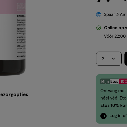
Spaar 3 Air
Online op 
Vóór 22:00 
2
Mijn
Etos
10%
Ontvang met 
ezorgopties
héél véél Et
Etos 10% kor
Log in o