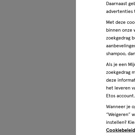
Daarnaast ge
advertenties 
Wettelijke benaming
Knotswier met astragaluswortelextract, viscollageen, vit
Met deze cook
mineralen Voedingssupplement
binnen onze w
zoekgedrag b
Disclaimer
aanbevelingen
Aanbevolen dagelijkse dosis niet overschrijden. Een voe
shampoo, dan 
vervanging voor een gevarieerde voeding. Een gevarieer
Als je een Mi
gezonde levensstijl zijn belangrijk.
zoekgedrag me
deze informat
het leveren v
Etos account.
Wanneer je op
“Weigeren” wo
instellen? Kie
Cookiebeleid