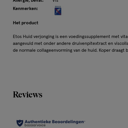
Allergie; bevat:
Vis
Kenmerken:
Het product
Etos Huid verjonging is een voedingssupplement met vita
aangevuld met onder andere druivenpitextract en viscol
de normale collageenvorming van de huid. Koper draagt 
bindweefsel en zink helpt bij het behoud van een normal
aanvulling op de dagelijkse voeding, als onderdeel van ee
voedingssupplement is geen vervanging van een gevarie
levensstijl.
Kenmerken
Reviews
Bevat vitamine C, koper en zink
Met druivenpitextract(Vitis Vinifera) en viscollageen
Vitamine C ondersteunt de normale collageenvormin
60 capsules