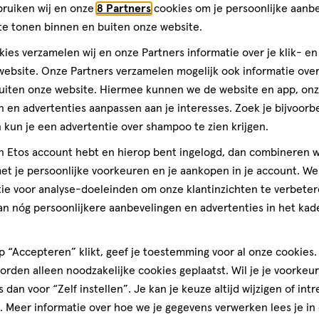
bruiken wij en onze
8 Partners
cookies om je persoonlijke aanb
te tonen binnen en buiten onze website.
amine C, druivenpitextract en
ies verzamelen wij en onze Partners informatie over je klik- e
ebsite. Onze Partners verzamelen mogelijk ook informatie over 
Andere
uiten onze website. Hiermee kunnen we de website en app, on
 en advertenties aanpassen aan je interesses. Zoek je bijvoorb
dingssupplement is geen
kun je een advertentie over shampoo te zien krijgen.
de, evenwichtige voeding en een
toevoegen
jn Etos account hebt en hierop bent ingelogd, dan combineren w
aan
t je persoonlijke voorkeuren en je aankopen in je account. W
verlanglijst
ie voor analyse-doeleinden om onze klantinzichten te verbeter
an nóg persoonlijkere aanbevelingen en advertenties in het kade
 “Accepteren” klikt, geef je toestemming voor al onze cookies. 
rden alleen noodzakelijke cookies geplaatst. Wil je je voorkeur
s dan voor “Zelf instellen”. Je kan je keuze altijd wijzigen of int
. Meer informatie over hoe we je gegevens verwerken lees je in