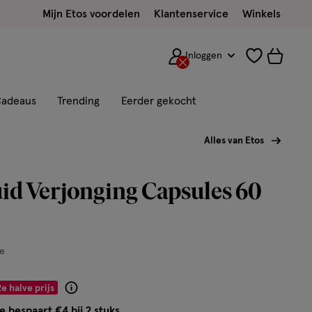
Mijn Etos voordelen
Klantenservice
Winkels
Inloggen
adeaus
Trending
Eerder gekocht
Alles van Etos
id Verjonging Capsules 60
e
2e halve prijs
Product
badge
e bespaart €4 bij 2 stuks