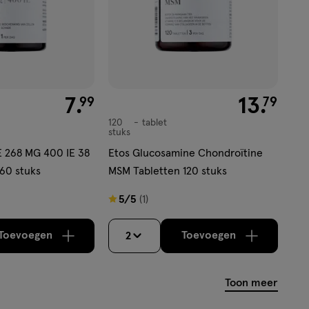
€ 7.99
7
.
€ 13.79
13
.
99
79
120
tablet
tablet
stuks
E 268 MG 400 IE 38
Etos Glucosamine Chondroïtine
60 stuks
MSM Tabletten 120 stuks
5
5/5
(1)
van
5
Toevoegen
Toevoegen
2
verhoog aantal met één
,
Bijna uitverkocht!
verhoog aantal m
Er zijn nog
sterren
op
Toon meer
basis
van