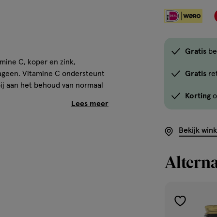
Gratis
be
mine C, koper en zink,
lageen. Vitamine C ondersteunt
Gratis
re
bij aan het behoud van normaal
Korting
o
e huid. Een praktische
n gezonde leefstijl.
Een
erde voeding en een gezonde
Bekijk win
Alterna
g
toevoegen