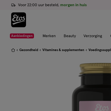
ga
Voor 22:00 uur besteld,
morgen in huis
naar
de
hoofd
content
ga
Merken
Beauty
Verzorging
Aanbiedingen
naar
de
Je
Gezondheid
Vitamines & supplementen
Voedingssupp
zoekbalk
bent
ga
hier:
naar
de
footer