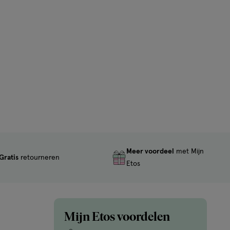
1
reviews
Meer voordeel
met Mijn
Gratis
retourneren
Etos
Mijn Etos voordelen