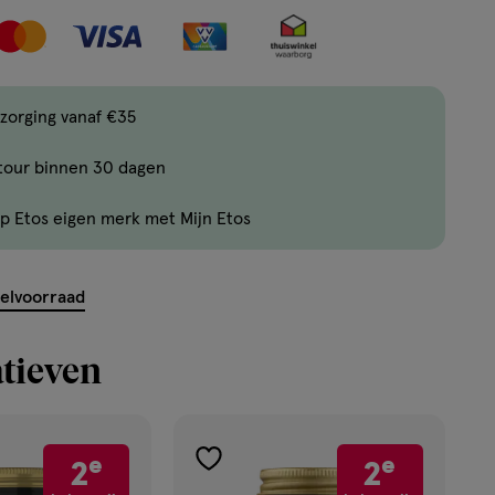
maximaal
50
items
bestellen
zorging vanaf €35
van
dit
tour binnen 30 dagen
type
product.
p Etos eigen merk met Mijn Etos
kelvoorraad
tieven
e
e
2
2
toevoegen