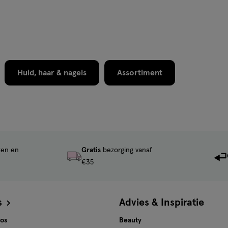
1
reviews
Huid, haar & nagels
Assortiment
ten en
Gratis
bezorging vanaf
€35
s
Advies & Inspiratie
tos
Beauty