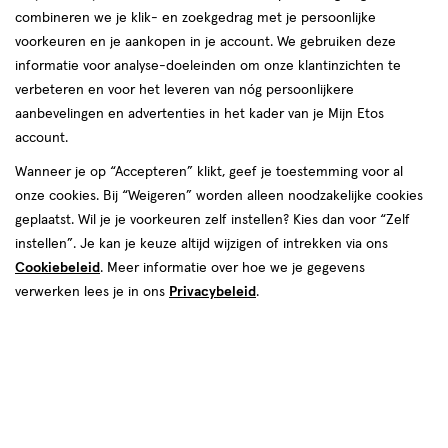
combineren we je klik- en zoekgedrag met je persoonlijke
voorkeuren en je aankopen in je account. We gebruiken deze
informatie voor analyse-doeleinden om onze klantinzichten te
verbeteren en voor het leveren van nóg persoonlijkere
aanbevelingen en advertenties in het kader van je Mijn Etos
€ 2.19
2
.
19
account.
Online op voorraad
Wanneer je op “Accepteren” klikt, geef je toestemming voor al
onze cookies. Bij “Weigeren” worden alleen noodzakelijke cookies
Vóór 22:00 uur besteld, morgen in huis
geplaatst. Wil je je voorkeuren zelf instellen? Kies dan voor “Zelf
instellen”. Je kan je keuze altijd wijzigen of intrekken via ons
1
In mijn winkelmandje
verhoog
Cookiebeleid
. Meer informatie over hoe we je gegevens
aantal
verwerken lees je in ons
Privacybeleid
.
met
één
,
Limiet
Gratis
bezorging vanaf €35
bereikt.
Je
Gecertificeerd
tot Keurmerk Zelfzorg Online