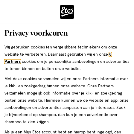
ga
Voor 22:00 uur besteld,
morgen in huis
naar
de
Menu
hoofd
Zoeken
Privacy voorkeuren
content
›
ga
Interactie
naar
Wij gebruiken cookies (en vergelijkbare technieken) om onze
Je
Ibuprofen
Alles van Etos
met
de
website te verbeteren. Daarnaast gebruiken wij en onze
8
bent
Etos Ibuprofen 200 MG Omhulde
dit
zoekbalk
Partners
cookies om je persoonlijke aanbevelingen en advertenties
da
hier:
veld
ga
Tabletten 20 stuks
te tonen binnen en buiten onze website.
opent
naar
Met deze cookies verzamelen wij en onze Partners informatie over
een
de
geneesmiddel,
geneesmiddel
20 stuks
tablet
je klik- en zoekgedrag binnen onze website. Onze Partners
volledig
20
footer
verzamelen mogelijk ook informatie over je klik- en zoekgedrag
venster
stuks,
buiten onze website. Hiermee kunnen we de website en app, onze
tablet
toevoegen
met
aanbevelingen en advertenties aanpassen aan je interesses. Zoek
aan
geavanceerde
je bijvoorbeeld op shampoo, dan kun je een advertentie over
verlanglijst
zoekopties
shampoo te zien krijgen.
Als je een Mijn Etos account hebt en hierop bent ingelogd, dan