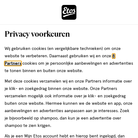
ga
Voor 22:00 uur besteld,
morgen in huis
naar
de
Menu
hoofd
Zoeken
Privacy voorkeuren
content
›
›
ga
Interactie
naar
Wij gebruiken cookies (en vergelijkbare technieken) om onze
Je
Intieme verzorging
Alles van Etos
met
de
website te verbeteren. Daarnaast gebruiken wij en onze
8
bent
Etos Intiem Wasschuim 150 ML
dit
zoekbalk
Partners
cookies om je persoonlijke aanbevelingen en advertenties
ers
Weleda
hier:
veld
ga
te tonen binnen en buiten onze website.
150
150 ML
schuim
opent
naar
Met deze cookies verzamelen wij en onze Partners informatie over
ML,
een
de
schuim
je klik- en zoekgedrag binnen onze website. Onze Partners
4 stuks
volledig
footer
toevoegen
verzamelen mogelijk ook informatie over je klik- en zoekgedrag
30%
venster
korting
aan
buiten onze website. Hiermee kunnen we de website en app, onze
met
verlanglijst
aanbevelingen en advertenties aanpassen aan je interesses. Zoek
geavanceerde
je bijvoorbeeld op shampoo, dan kun je een advertentie over
zoekopties
shampoo te zien krijgen.
Als je een Mijn Etos account hebt en hierop bent ingelogd, dan