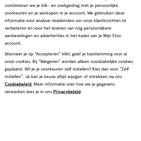
combineren we je klik- en zoekgedrag met je persoonlijke
voorkeuren en je aankopen in je account. We gebruiken deze
informatie voor analyse-doeleinden om onze klantinzichten te
van € 3.49 voor € 3.14
3
.
49
verbeteren en voor het leveren van nóg persoonlijkere
4 stuks 30% korting
Product
3
.
14
aanbevelingen en advertenties in het kader van je Mijn Etos
badge
Je bespaart €4,19 bij 4 stuks
account.
tooltip
Wanneer je op “Accepteren” klikt, geef je toestemming voor al
Spaar 1 Air Mile
onze cookies. Bij “Weigeren” worden alleen noodzakelijke cookies
geplaatst. Wil je je voorkeuren zelf instellen? Kies dan voor “Zelf
Online op voorraad
instellen”. Je kan je keuze altijd wijzigen of intrekken via ons
Vóór 22:00 uur besteld, morgen in huis
Cookiebeleid
. Meer informatie over hoe we je gegevens
verwerken lees je in ons
Privacybeleid
.
1
In mijn winkelmandje
verhoog
aantal
met
Mijn
Etos
10% korting
één
,
Ontvang met je Mijn Etos klantenkaart standaard 10% korting