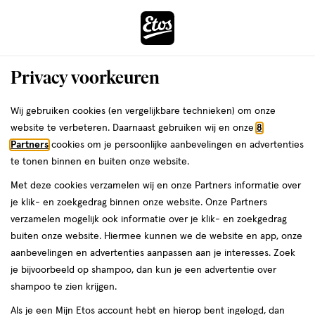
ga
Voor 22:00 uur besteld,
morgen in huis
naar
de
Menu
hoofd
Zoeken
Privacy voorkeuren
content
›
›
ga
Interactie
naar
Wij gebruiken cookies (en vergelijkbare technieken) om onze
Je
Haarklemmen
Alles van Etos
met
de
website te verbeteren. Daarnaast gebruiken wij en onze
8
bent
Etos Klikklak Zwart 6St
dit
zoekbalk
Partners
cookies om je persoonlijke aanbevelingen en advertenties
ers
Weleda
hier:
veld
ga
te tonen binnen en buiten onze website.
6
6 stuks
opent
naar
Met deze cookies verzamelen wij en onze Partners informatie over
stuks,
een
de
Mijn
Etos
je klik- en zoekgedrag binnen onze website. Onze Partners
volledig
footer
toevoegen
10%
verzamelen mogelijk ook informatie over je klik- en zoekgedrag
venster
korting
aan
buiten onze website. Hiermee kunnen we de website en app, onze
met
verlanglijst
aanbevelingen en advertenties aanpassen aan je interesses. Zoek
geavanceerde
je bijvoorbeeld op shampoo, dan kun je een advertentie over
zoekopties
shampoo te zien krijgen.
Als je een Mijn Etos account hebt en hierop bent ingelogd, dan