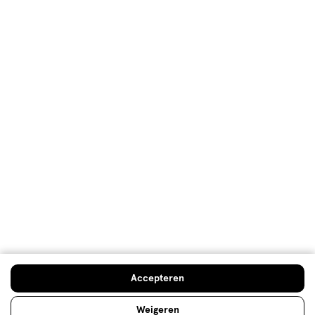
Over Etos
Klantenservice
Advies & Inspiratie
Etos Folder
Mijn Etos voordelen
Welkomstkorting
10% korting op véél Etos eigen merk-producten
Accepteren
Digitaal zegels sparen
Verjaardagskorting
Weigeren