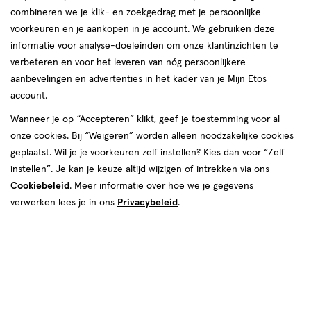
combineren we je klik- en zoekgedrag met je persoonlijke
voorkeuren en je aankopen in je account. We gebruiken deze
informatie voor analyse-doeleinden om onze klantinzichten te
van € 3.49 voor € 3.14
3
.
49
verbeteren en voor het leveren van nóg persoonlijkere
Mijn
Etos
10% korting
Product
3
.
14
aanbevelingen en advertenties in het kader van je Mijn Etos
badge
Je bespaart €0,35
account.
tooltip
Wanneer je op “Accepteren” klikt, geef je toestemming voor al
Spaar 1 Air Mile
onze cookies. Bij “Weigeren” worden alleen noodzakelijke cookies
geplaatst. Wil je je voorkeuren zelf instellen? Kies dan voor “Zelf
Online op voorraad
instellen”. Je kan je keuze altijd wijzigen of intrekken via ons
Vóór 22:00 uur besteld, morgen in huis
Cookiebeleid
. Meer informatie over hoe we je gegevens
verwerken lees je in ons
Privacybeleid
.
1
In mijn winkelmandje
verhoog
aantal
met
Mijn
Etos
10% korting
één
,
Ontvang met je Mijn Etos klantenkaart standaard 10% korting