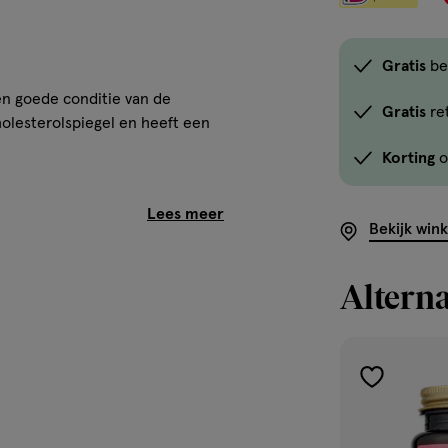
Gratis
be
en goede conditie van de
Gratis
re
holesterolspiegel en heeft een
Korting
o
Bekijk win
Alterna
t water.
toevoegen
aan
verlanglijst