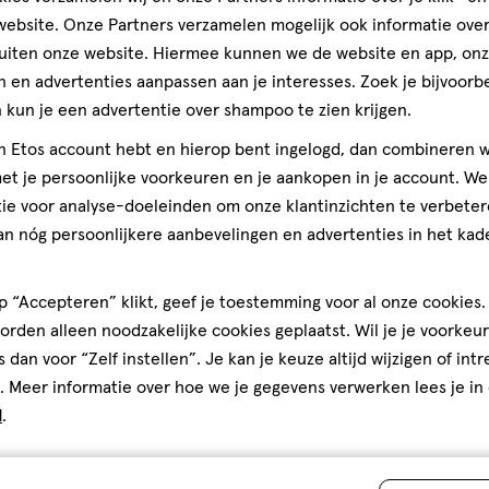
ebsite. Onze Partners verzamelen mogelijk ook informatie over 
uiten onze website. Hiermee kunnen we de website en app, on
 en advertenties aanpassen aan je interesses. Zoek je bijvoorb
toevoegen
kun je een advertentie over shampoo te zien krijgen.
aan
jn Etos account hebt en hierop bent ingelogd, dan combineren w
verlanglijst
t je persoonlijke voorkeuren en je aankopen in je account. W
ie voor analyse-doeleinden om onze klantinzichten te verbeter
an nóg persoonlijkere aanbevelingen en advertenties in het kade
 “Accepteren” klikt, geef je toestemming voor al onze cookies. 
rden alleen noodzakelijke cookies geplaatst. Wil je je voorkeur
s dan voor “Zelf instellen”. Je kan je keuze altijd wijzigen of int
. Meer informatie over hoe we je gegevens verwerken lees je in
d
.
120
capsule
capsule
stuks
Lucovitaal Viso