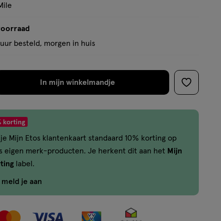
Mile
voorraad
uur besteld, morgen in huis
In mijn winkelmandje
verhoog
toevoege
aantal
aan
met
verlanglijs
 korting
één
je Mijn Etos klantenkaart standaard 10% korting op
,
os eigen merk-producten. Je herkent dit aan het
Mijn
Limiet
ting
label.
bereikt.
Je
f meld je aan
kan
maximaal
50