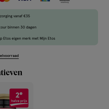
items
bestellen
zorging vanaf €35
van
dit
tour binnen 30 dagen
type
product.
p Etos eigen merk met Mijn Etos
kelvoorraad
tieven
e
2
halve prijs