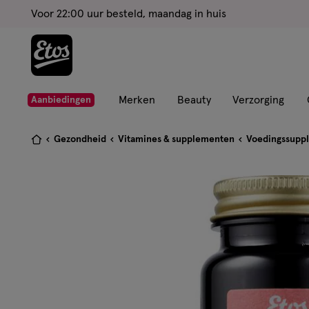
ga
Voor 22:00 uur besteld, maandag in huis
naar
de
hoofd
content
ga
Merken
Beauty
Verzorging
Aanbiedingen
naar
de
Je
Gezondheid
Vitamines & supplementen
Voedingssupp
zoekbalk
bent
ga
hier:
naar
de
footer