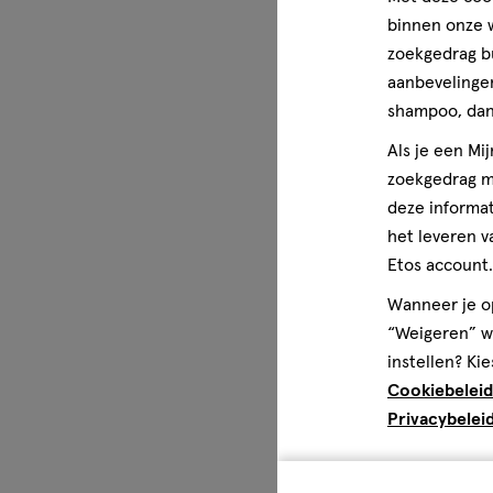
binnen onze w
zoekgedrag b
aanbevelingen
shampoo, dan 
Als je een Mi
zoekgedrag me
deze informat
het leveren v
Etos account.
Wanneer je op
“Weigeren” wo
instellen? Kie
Cookiebeleid
Privacybelei