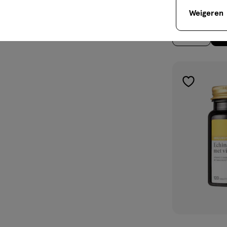
Capsules 120 s
Weigeren
2
toevoegen
aan
verlanglijst