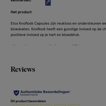
Kenmerken:
Het product
Etos Knoflook Capsules zijn reukloos en ondersteunen e
bloedvaten. Knoflook heeft een gunstige invloed op de c
positieve invloed op je hart en bloeddruk.
• Voor volwassenen en kinderen vanaf 12 jaar
• Reukloos
Reviews
Gebruik
Neem driemaal daags tijdens de maaltijd 2 capsules in me
Wettelijke benaming
Knoflook Voedingssupplement
Dit product beoordelen