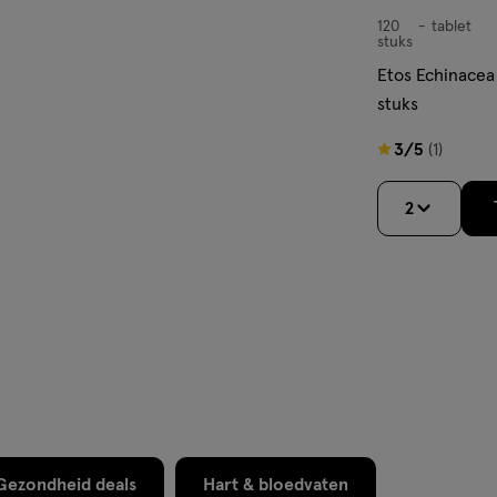
120
tablet
tablet
stuks
Etos Echinacea
stuks
3
3/5
(1)
van
5
2
sterren
op
basis
van
1
reviews
Gezondheid deals
Hart & bloedvaten