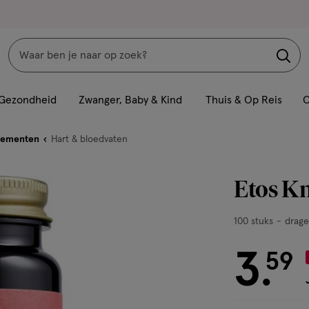
Zoeken
Interactie
met
Gezondheid
Zwanger, Baby & Kind
Thuis & Op Reis
C
dit
veld
lementen
Hart & bloedvaten
opent
een
Etos Kn
volledig
venster
100
100 stuks
drag
met
stuks,
geavanceerde
3
dragee
€ 3.59
59
.
zoekopties