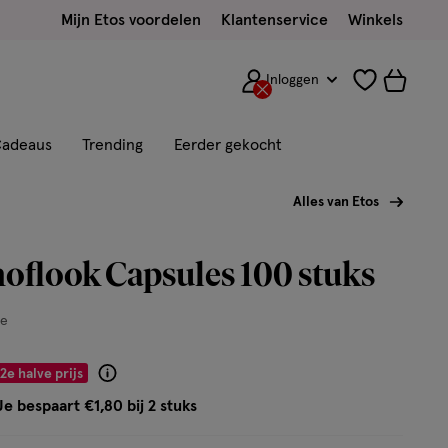
Mijn Etos voordelen
Klantenservice
Winkels
Inloggen
adeaus
Trending
Eerder gekocht
Alles van Etos
oflook Capsules 100 stuks
ee
2e halve prijs
Product
badge
Je bespaart €1,80 bij 2 stuks
tooltip