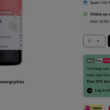
Spaar 1 Air 
Online op 
Vóór 22:00 
2
Mijn
Etos
10%
Ontvang met 
héél véél Et
Etos 10% kor
ezorgopties
Log in o