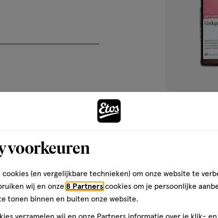
nsstijl zijn belangrijk. 6 per
dingssupplement is geen
de, evenwichtige voeding en een
60
tablet
tablet
stuks
Etos Ginkgo Bi
y voorkeuren
stuks
 cookies (en vergelijkbare technieken) om onze website te verb
2
bruiken wij en onze
8 Partners
cookies om je persoonlijke aanb
te tonen binnen en buiten onze website.
Andere
ies verzamelen wij en onze Partners informatie over je klik- e