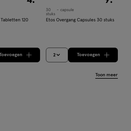
30
capsule
capsule
stuks
 Tabletten 120
Etos Overgang Capsules 30 stuks
Toevoegen
Toevoegen
2
verhoog aantal met één
,
Bijna uitverkocht!
verhoog aantal m
Er zijn nog
Toon meer