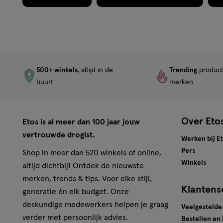
500+ winkels
, altijd in de
Trending
produc
buurt
merken
Over Eto
Etos is al meer dan 100 jaar jouw
vertrouwde drogist.
Werken bij E
Pers
Shop in meer dan 520 winkels of online,
Winkels
altijd dichtbij! Ontdek de nieuwste
merken, trends & tips. Voor elke stijl,
Klantens
generatie én elk budget. Onze
deskundige medewerkers helpen je graag
Veelgestelde
verder met persoonlijk advies.
Bestellen en