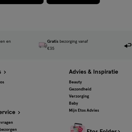
ten en
Gratis
bezorging vanaf
€35
s
Advies & Inspiratie
tos
Beauty
Gezondheid
Verzorging
Baby
Mijn Etos Advies
ervice
 vragen
 bezorgen
Etos Folder