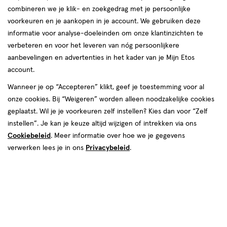
combineren we je klik- en zoekgedrag met je persoonlijke
voorkeuren en je aankopen in je account. We gebruiken deze
informatie voor analyse-doeleinden om onze klantinzichten te
van € 4.99 voor € 4.49
4
verbeteren en voor het leveren van nóg persoonlijkere
.
99
Mijn
Etos
10% korting
Product
4
.
49
aanbevelingen en advertenties in het kader van je Mijn Etos
badge
account.
Je bespaart €0,50
tooltip
Wanneer je op “Accepteren” klikt, geef je toestemming voor al
Spaar 1 Air Mile
onze cookies. Bij “Weigeren” worden alleen noodzakelijke cookies
geplaatst. Wil je je voorkeuren zelf instellen? Kies dan voor “Zelf
Online op voorraad
instellen”. Je kan je keuze altijd wijzigen of intrekken via ons
Vóór 22:00 uur besteld, morgen in huis
Cookiebeleid
. Meer informatie over hoe we je gegevens
verwerken lees je in ons
Privacybeleid
.
1
In mijn winkelmandje
verhoog
aantal
met
Mijn
Etos
10% korting
één
,
Ontvang met je Mijn Etos klantenkaart standaard 10% korting