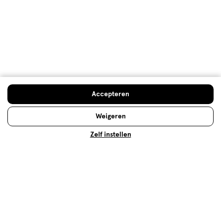
Mentale Gezondheid
Wat kun je doen bij stress, hoe herken je een burn-
out en hoe kan mindfulness jou helpen?
Accepteren
Lees meer
Weigeren
Zelf instellen
Op zoek naar iets anders?
Gezondheid deals
10% Etos merk korting
Speciale huidverzorging