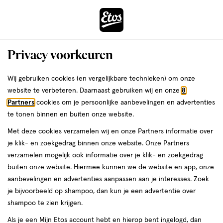
ga
Voor 22:00 uur besteld,
morgen in huis
naar
de
Menu
hoofd
Zoeken
Privacy voorkeuren
content
›
›
ga
Interactie
naar
Wij gebruiken cookies (en vergelijkbare technieken) om onze
Je
Speciale huidverzorging
Alles van Etos
met
de
website te verbeteren. Daarnaast gebruiken wij en onze
8
bent
Etos Levomenthol Koelgel 100 gram
dit
zoekbalk
Partners
cookies om je persoonlijke aanbevelingen en advertenties
ers
Weleda
hier:
veld
ga
te tonen binnen en buiten onze website.
medisch
5
medisch hulpmiddel
100 GR
gel
5/5
(3)
opent
naar
Met deze cookies verzamelen wij en onze Partners informatie over
hulpmiddel,
van
een
de
Mijn
Etos
100
je klik- en zoekgedrag binnen onze website. Onze Partners
5
volledig
footer
GR,
verzamelen mogelijk ook informatie over je klik- en zoekgedrag
toevoegen
10%
sterren
venster
gel
buiten onze website. Hiermee kunnen we de website en app, onze
korting
aan
op
met
aanbevelingen en advertenties aanpassen aan je interesses. Zoek
verlanglijst
basis
geavanceerde
je bijvoorbeeld op shampoo, dan kun je een advertentie over
van
zoekopties
shampoo te zien krijgen.
3
reviews
Als je een Mijn Etos account hebt en hierop bent ingelogd, dan