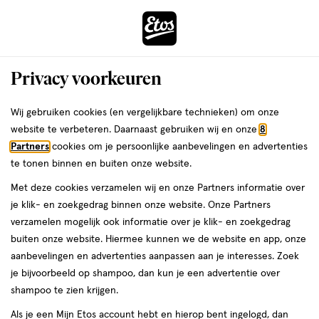
ga
Voor 22:00 uur besteld,
morgen in huis
naar
de
Menu
hoofd
Zoeken
Privacy voorkeuren
content
›
›
ga
Interactie
naar
Wij gebruiken cookies (en vergelijkbare technieken) om onze
Je
Make-up tassen
Alles van Etos
met
de
website te verbeteren. Daarnaast gebruiken wij en onze
8
bent
Etos Make-Up Tas Roze Ribcord
dit
zoekbalk
Partners
cookies om je persoonlijke aanbevelingen en advertenties
ers
Weleda
hier:
veld
ga
te tonen binnen en buiten onze website.
1
1 stuk
opent
naar
Met deze cookies verzamelen wij en onze Partners informatie over
stuk,
een
de
Mijn
Etos
je klik- en zoekgedrag binnen onze website. Onze Partners
volledig
footer
toevoegen
10%
verzamelen mogelijk ook informatie over je klik- en zoekgedrag
venster
korting
aan
buiten onze website. Hiermee kunnen we de website en app, onze
met
verlanglijst
aanbevelingen en advertenties aanpassen aan je interesses. Zoek
geavanceerde
je bijvoorbeeld op shampoo, dan kun je een advertentie over
zoekopties
shampoo te zien krijgen.
Als je een Mijn Etos account hebt en hierop bent ingelogd, dan