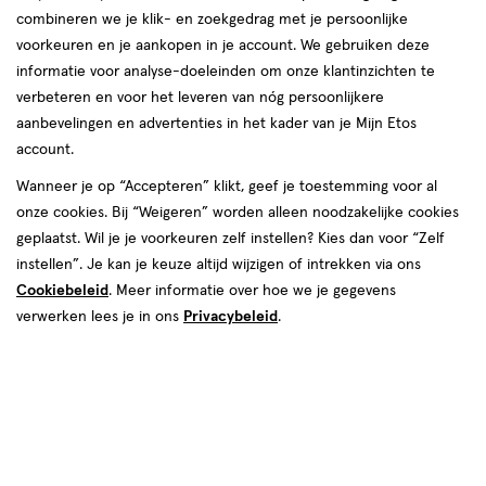
combineren we je klik- en zoekgedrag met je persoonlijke
voorkeuren en je aankopen in je account. We gebruiken deze
informatie voor analyse-doeleinden om onze klantinzichten te
van € 5.95 voor € 5.35
5
.
95
verbeteren en voor het leveren van nóg persoonlijkere
Mijn
Etos
10% korting
Product
5
.
35
aanbevelingen en advertenties in het kader van je Mijn Etos
badge
Je bespaart €0,59
account.
tooltip
Wanneer je op “Accepteren” klikt, geef je toestemming voor al
Spaar 2 Air Miles
onze cookies. Bij “Weigeren” worden alleen noodzakelijke cookies
geplaatst. Wil je je voorkeuren zelf instellen? Kies dan voor “Zelf
instellen”. Je kan je keuze altijd wijzigen of intrekken via ons
Tijdelijk uitverkocht
Breng mij op de hoogte
Cookiebeleid
. Meer informatie over hoe we je gegevens
verwerken lees je in ons
Privacybeleid
.
Mijn
Etos
10% korting
Ontvang met je Mijn Etos klantenkaart standaard 10% korting
op héél véél Etos eigen merk-producten. Je herkent dit aan
het
Mijn Etos 10% korting
label.
Log in of meld je aan