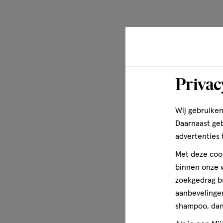
Privac
Wij gebruiken
Daarnaast ge
advertenties 
Met deze cook
binnen onze w
zoekgedrag b
aanbevelingen
shampoo, dan 