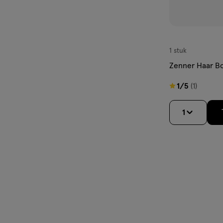
1 stuk
Zenner Haar B
1
1/5
(1)
van
5
1
sterren
op
basis
van
1
reviews