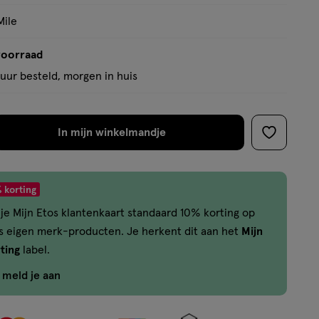
Mile
voorraad
uur besteld, morgen in huis
In mijn winkelmandje
verhoog
toevoege
aantal
aan
met
verlanglijs
 korting
één
je Mijn Etos klantenkaart standaard 10% korting op
,
os eigen merk-producten. Je herkent dit aan het
Mijn
Bijna
ting
label.
uitverkocht!
Er
f meld je aan
zijn
nog