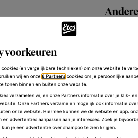
Andere
Bijna 
toevoegen
aan
y voorkeuren
verlanglijst
 cookies (en vergelijkbare technieken) om onze website te verb
bruiken wij en onze
8 Partners
cookies om je persoonlijke aanb
te tonen binnen en buiten onze website.
ies verzamelen wij en onze Partners informatie over je klik- e
ebsite. Onze Partners verzamelen mogelijk ook informatie over 
uiten onze website. Hiermee kunnen we de website en app, on
 en advertenties aanpassen aan je interesses. Zoek je bijvoorb
kun je een advertentie over shampoo te zien krijgen.
100
serum
serum
ML