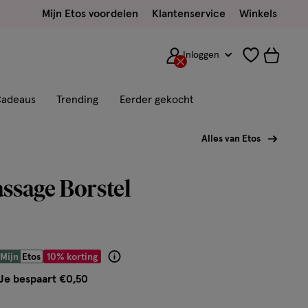
Mijn Etos voordelen
Klantenservice
Winkels
Inloggen
adeaus
Trending
Eerder gekocht
Alles van Etos
ssage Borstel
 € 4.49
Mijn
Etos
10% korting
Product
badge
Je bespaart €0,50
tooltip