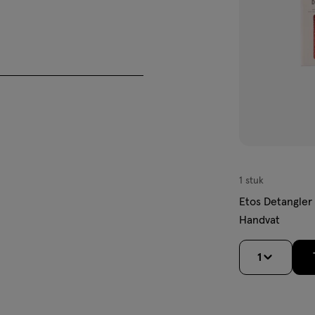
verlanglijst
 Beweeg de borstel in
s Scalp Massager op etos.nl of
1 stuk
Etos Detangler
eheer FSC-C031295
Handvat
1