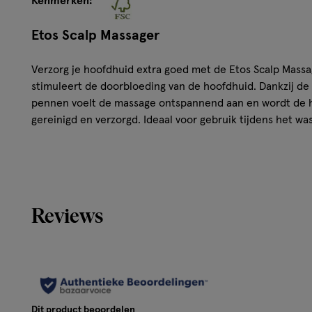
Kenmerken:
Etos Scalp Massager
Verzorg je hoofdhuid extra goed met de Etos Scalp Massa
stimuleert de doorbloeding van de hoofdhuid. Dankzij de z
pennen voelt de massage ontspannend aan en wordt de ho
gereinigd en verzorgd. Ideaal voor gebruik tijdens het was
Kenmerken van Etos Scalp Massager
Zachte, flexibele siliconen pennen.
Stimuleert de doorbloeding van de hoofdhuid.
Reviews
Helpt de hoofdhuid te reinigen en te verzorgen.
Vermindert stress en bevordert ontspanning.
Hoe gebruik je de Etos Scalp Massager?
Gebruik de Etos Scalp Massager tijdens het wassen van 
Dit product beoordelen