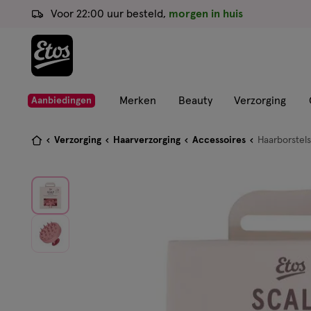
ga
Voor 22:00 uur besteld,
morgen in huis
naar
de
hoofd
content
ga
Merken
Beauty
Verzorging
Aanbiedingen
naar
de
Je
Verzorging
Haarverzorging
Accessoires
Haarborstel
zoekbalk
bent
ga
hier:
naar
de
footer