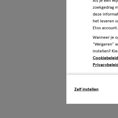
Als je een Mi
zoekgedrag me
deze informat
het leveren v
Etos account.
Wanneer je op
“Weigeren” wo
instellen? Kie
Cookiebeleid
Privacybelei
Zelf instellen