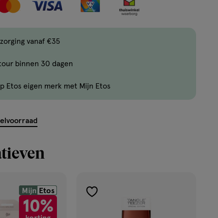
maar
16
producten
zorging vanaf €35
op
voorraad.
tour binnen 30 dagen
p Etos eigen merk met Mijn Etos
kelvoorraad
tieven
Mijn
Etos
toevoegen
10%
aan