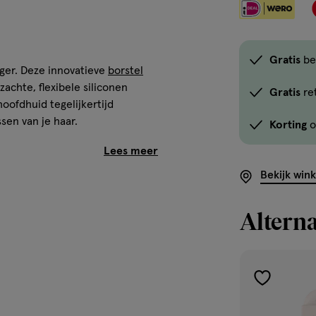
Gratis
be
ger. Deze innovatieve
borstel
achte, flexibele siliconen
Gratis
re
ofdhuid tegelijkertijd
sen van je haar.
Korting
o
Bekijk win
Alterna
toevoegen
aan
je haar om de shampoo of