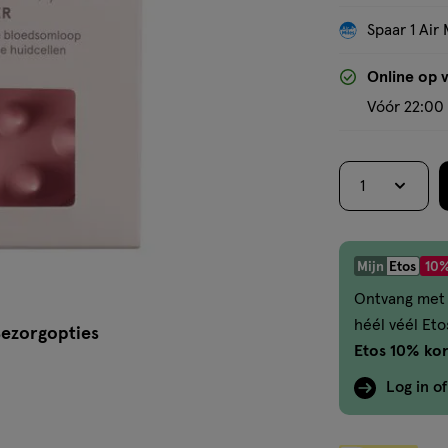
Spaar 1 Air 
Online op 
Vóór 22:00 
1
Mijn
Etos
10%
Ontvang met 
héél véél Et
ezorgopties
Etos 10% kor
Log in o