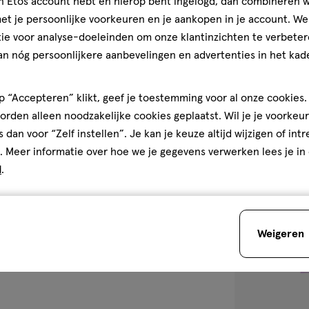
jn Etos account hebt en hierop bent ingelogd, dan combineren w
L’Oréal Paris E
t je persoonlijke voorkeuren en je aankopen in je account. W
Sleek Anti Plu
ie voor analyse-doeleinden om onze klantinzichten te verbeter
an nóg persoonlijkere aanbevelingen en advertenties in het kade
4.7
4.7/5
(117)
van
 “Accepteren” klikt, geef je toestemming voor al onze cookies. 
5
2
rden alleen noodzakelijke cookies geplaatst. Wil je je voorkeur
sterren
s dan voor “Zelf instellen”. Je kan je keuze altijd wijzigen of int
op
. Meer informatie over hoe we je gegevens verwerken lees je in
basis
d
.
van
toevoegen
117
aan
reviews
verlanglijst
Weigeren