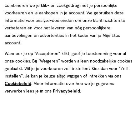
combineren we je klik- en zoekgedrag met je persoonlijke
voorkeuren en je aankopen in je account. We gebruiken deze
informatie voor analyse-doeleinden om onze klantinzichten te
van € 3.99 voor € 3.59
3
verbeteren en voor het leveren van nóg persoonlijkere
.
99
Mijn
Etos
10% korting
Product
3
.
59
aanbevelingen en advertenties in het kader van je Mijn Etos
badge
account.
Je bespaart €0,40
tooltip
Wanneer je op “Accepteren” klikt, geef je toestemming voor al
Spaar 1 Air Mile
onze cookies. Bij “Weigeren” worden alleen noodzakelijke cookies
geplaatst. Wil je je voorkeuren zelf instellen? Kies dan voor “Zelf
Online bijna uitverkocht
instellen”. Je kan je keuze altijd wijzigen of intrekken via ons
Voor 22:00 besteld, maandag in huis
Cookiebeleid
. Meer informatie over hoe we je gegevens
verwerken lees je in ons
Privacybeleid
.
1
In mijn winkelmandje
verhoog
aantal
met
Mijn
Etos
10% korting
één
,
Ontvang met je Mijn Etos klantenkaart standaard 10% korting