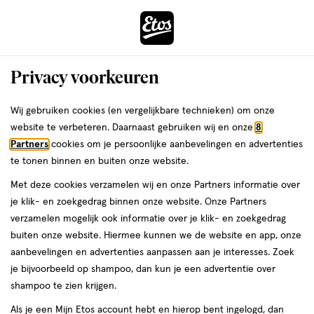
ga
Voor 22:00 uur besteld, maandag in huis
naar
de
Menu
hoofd
Zoeken
Privacy voorkeuren
content
›
›
ga
Interactie
naar
Wij gebruiken cookies (en vergelijkbare technieken) om onze
Je
Oogschaduw
Alles van Etos
met
de
website te verbeteren. Daarnaast gebruiken wij en onze
8
bent
Etos Metallic Eyeshadow Goud
dit
zoekbalk
Partners
cookies om je persoonlijke aanbevelingen en advertenties
ers
Weleda
hier:
veld
ga
te tonen binnen en buiten onze website.
1
5
1 stuk
poeder
5/5
(1)
opent
naar
Met deze cookies verzamelen wij en onze Partners informatie over
stuk,
van
een
de
Mijn
Etos
poeder
je klik- en zoekgedrag binnen onze website. Onze Partners
5
volledig
footer
verzamelen mogelijk ook informatie over je klik- en zoekgedrag
toevoegen
10%
sterren
venster
buiten onze website. Hiermee kunnen we de website en app, onze
korting
aan
op
met
aanbevelingen en advertenties aanpassen aan je interesses. Zoek
verlanglijst
basis
geavanceerde
je bijvoorbeeld op shampoo, dan kun je een advertentie over
van
zoekopties
shampoo te zien krijgen.
1
reviews
Als je een Mijn Etos account hebt en hierop bent ingelogd, dan