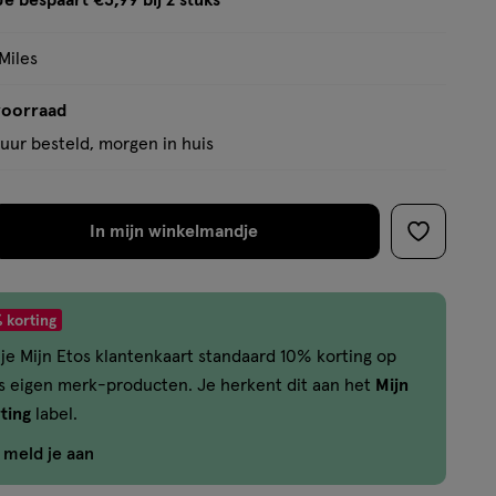
Je bespaart €3,99 bij 2 stuks
op
tooltip
basis
Miles
van
1
voorraad
reviews
uur besteld, morgen in huis
In mijn winkelmandje
verhoog
toevoege
aantal
aan
met
verlanglijs
 korting
één
je Mijn Etos klantenkaart standaard 10% korting op
,
os eigen merk-producten. Je herkent dit aan het
Mijn
Bijna
ting
label.
uitverkocht!
Er
f meld je aan
zijn