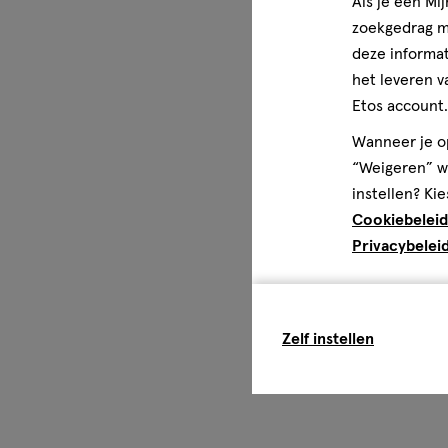
Als je een Mi
Disclaimer
Aanbevolen dagelijkse dosis niet overschrijden. Een voe
zoekgedrag me
vervanging voor een gevarieerde voeding. Een gevarieer
deze informat
gezonde levensstijl zijn belangrijk.
het leveren v
Etos account.
Wanneer je op
“Weigeren” wo
instellen? Kie
Cookiebeleid
Privacybelei
Zelf instellen