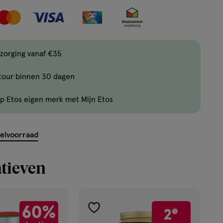
nog
maar
42
producten
zorging vanaf €35
op
voorraad.
tour binnen 30 dagen
p Etos eigen merk met Mijn Etos
kelvoorraad
tieven
60%
e
2
toevoegen