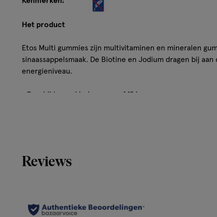
Kenmerken:
Het product
Etos Multi gummies zijn multivitaminen en mineralen g
sinaassappelsmaak. De Biotine en Jodium dragen bij aan
energieniveau.
• Geschikt voor kinderen vanaf 12 jaar
• 60 gummies
• Helpt het immuunsysteem¹
Reviews
• Ondersteunt de botten²
• Draagt bij aan een sterk gebit³
• Suikervrij