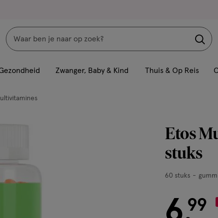
Zoeken
Interactie
met
Gezondheid
Zwanger, Baby & Kind
Thuis & Op Reis
C
dit
veld
ultivitamines
opent
een
Etos M
volledig
venster
stuks
met
geavanceerde
60
60 stuks
gummi
zoekopties
stuks,
gummies
6
€ 6.99
99
.