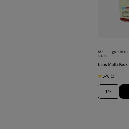
60
gummies
gummies
stuks
Etos Multi Kid
5
5/5
(2)
van
5
1
sterren
op
basis
van
2