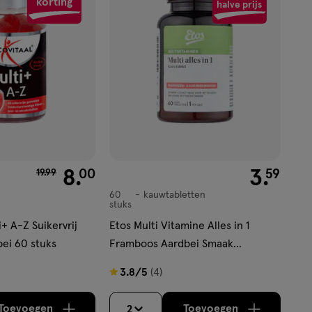
korting
aan
halve prijs
verlanglijst
van € 19.99 voor € 8.00
8
.
€ 3.59
3
.
00
59
19
.
99
60
kauwtabletten
kauwtabletten
stuks
i+ A-Z Suikervrij
Etos Multi Vitamine Alles in 1
ei 60 stuks
Framboos Aardbei Smaak
Kauwtabletten 60 stuks
3.8
3.8/5
(4)
van
5
Toevoegen
Toevoegen
2