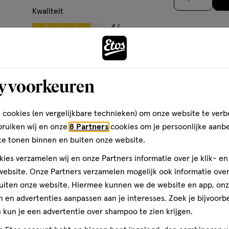
vitamine B8 (D-biotine) 60 µg,
sterren
Kwaliteit
%, vitamine B12
op
Kwaliteit, 4.0 van 5
4.0
r) 5 µg, 160%, vitamine D2
basis
s
Prijs
acetaat 15 mg, 125%, jodium
van
Andere
Prijs, 5.0 van 5
5.0
1
den
Gebruiksgemak
reviews
y voorkeuren
Dit voedingssupplement is niet
Gebruiksgemak, 5.0 van 5
5.0
volwassen en kinderen vanaf 12
toevoegen
 cookies (en vergelijkbare technieken) om onze website te verb
aan
bruiken wij en onze
8 Partners
cookies om je persoonlijke aanb
verlanglijst
rkant pot.
te tonen binnen en buiten onze website.
ies verzamelen wij en onze Partners informatie over je klik- e
ebsite. Onze Partners verzamelen mogelijk ook informatie over 
uiten onze website. Hiermee kunnen we de website en app, on
lsmaak Voedingssupplement met
 en advertenties aanpassen aan je interesses. Zoek je bijvoorb
kun je een advertentie over shampoo te zien krijgen.