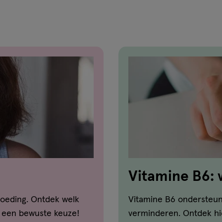
reviews
Vitamine B6: w
goed voor?
 voeding. Ontdek welk
Vitamine B6 ondersteu
k een bewuste keuze!
verminderen. Ontdek hi