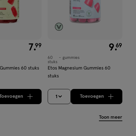
€ 7.99
7
.
€ 9.69
9
.
99
69
60
gummies
gummies
stuks
s Gummies 60 stuks
Etos Magnesium Gummies 60
stuks
Toevoegen
Toevoegen
1
verhoog aantal met één
,
Bijna uitverkocht!
verhoog aantal m
Er zijn nog
Toon meer