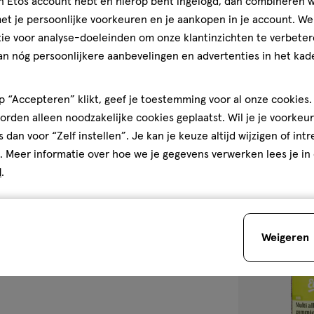
jn Etos account hebt en hierop bent ingelogd, dan combineren w
dingssupplement is geen
t je persoonlijke voorkeuren en je aankopen in je account. W
de, evenwichtige voeding en een
ie voor analyse-doeleinden om onze klantinzichten te verbeter
60
gummies
gummies
stuks
an nóg persoonlijkere aanbevelingen en advertenties in het kade
Etos Vitamine
60 stuks
 “Accepteren” klikt, geef je toestemming voor al onze cookies. 
rden alleen noodzakelijke cookies geplaatst. Wil je je voorkeur
3
3/5
(2)
s dan voor “Zelf instellen”. Je kan je keuze altijd wijzigen of int
van
. Meer informatie over hoe we je gegevens verwerken lees je in
5
1
d
.
sterren
op
basis
van
toevoegen
Weigeren
2
aan
reviews
verlanglijst