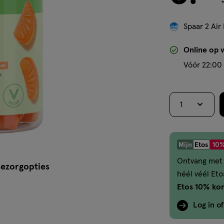
Spaar 2 Air 
Online op 
Vóór 22:00 
1
Mijn
Etos
10%
Ontvang met 
ezorgopties
héél véél Et
Etos 10% kor
Log in o