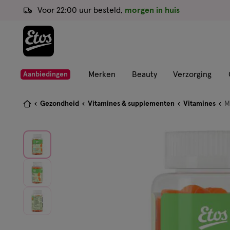
ga
Voor 22:00 uur besteld,
morgen in huis
naar
de
hoofd
content
ga
Merken
Beauty
Verzorging
Aanbiedingen
naar
de
Je
Gezondheid
Vitamines & supplementen
Vitamines
M
zoekbalk
bent
ga
hier:
naar
de
footer