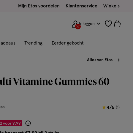
Mijn Etos voordelen
Klantenservice
Winkels
Inloggen
adeaus
Trending
Eerder gekocht
Alles van Etos
ulti Vitamine Gummies 60
4
es
4/5
(1)
van
5
2 voor 9.99
Product
sterren
badge