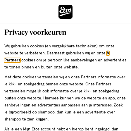
ga
Voor 22:00 uur besteld,
morgen in huis
naar
de
Menu
hoofd
Zoeken
Privacy voorkeuren
content
›
›
ga
Interactie
naar
Wij gebruiken cookies (en vergelijkbare technieken) om onze
Je
Nagelknippers
Alles van Etos
met
de
website te verbeteren. Daarnaast gebruiken wij en onze
8
bent
Etos Nageltang Met Bladveer 11 CM
dit
zoekbalk
Partners
cookies om je persoonlijke aanbevelingen en advertenties
ers
Weleda
hier:
veld
ga
te tonen binnen en buiten onze website.
1
1 stuk
opent
naar
Met deze cookies verzamelen wij en onze Partners informatie over
stuk,
een
de
Mijn
Etos
je klik- en zoekgedrag binnen onze website. Onze Partners
volledig
footer
toevoegen
10%
verzamelen mogelijk ook informatie over je klik- en zoekgedrag
venster
korting
aan
buiten onze website. Hiermee kunnen we de website en app, onze
met
verlanglijst
aanbevelingen en advertenties aanpassen aan je interesses. Zoek
geavanceerde
je bijvoorbeeld op shampoo, dan kun je een advertentie over
zoekopties
shampoo te zien krijgen.
Als je een Mijn Etos account hebt en hierop bent ingelogd, dan