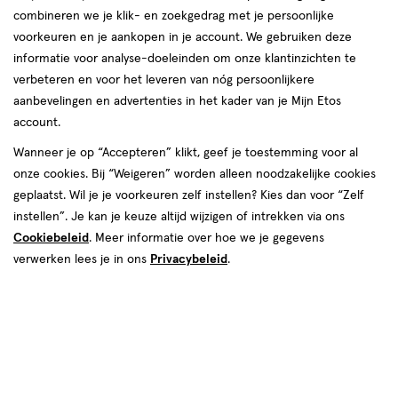
combineren we je klik- en zoekgedrag met je persoonlijke
voorkeuren en je aankopen in je account. We gebruiken deze
informatie voor analyse-doeleinden om onze klantinzichten te
van € 12.99 voor € 11.69
12
.
99
verbeteren en voor het leveren van nóg persoonlijkere
Mijn
Etos
10% korting
Product
11
.
69
aanbevelingen en advertenties in het kader van je Mijn Etos
badge
Je bespaart €1,30
account.
tooltip
Wanneer je op “Accepteren” klikt, geef je toestemming voor al
Spaar 4 Air Miles
onze cookies. Bij “Weigeren” worden alleen noodzakelijke cookies
geplaatst. Wil je je voorkeuren zelf instellen? Kies dan voor “Zelf
Online op voorraad
instellen”. Je kan je keuze altijd wijzigen of intrekken via ons
Vóór 22:00 uur besteld, morgen in huis
Cookiebeleid
. Meer informatie over hoe we je gegevens
verwerken lees je in ons
Privacybeleid
.
1
In mijn winkelmandje
verhoog
aantal
met
Mijn
Etos
10% korting
één
,
Ontvang met je Mijn Etos klantenkaart standaard 10% korting