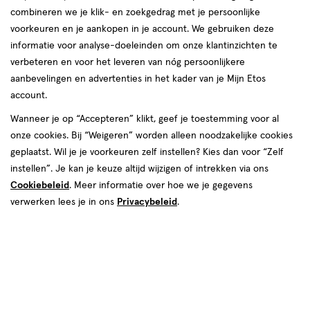
combineren we je klik- en zoekgedrag met je persoonlijke
voorkeuren en je aankopen in je account. We gebruiken deze
informatie voor analyse-doeleinden om onze klantinzichten te
van € 2.99 voor € 2.69
2
verbeteren en voor het leveren van nóg persoonlijkere
.
99
Mijn
Etos
10% korting
Product
2
.
69
aanbevelingen en advertenties in het kader van je Mijn Etos
badge
account.
Je bespaart €0,30
tooltip
Wanneer je op “Accepteren” klikt, geef je toestemming voor al
Spaar 1 Air Mile
onze cookies. Bij “Weigeren” worden alleen noodzakelijke cookies
geplaatst. Wil je je voorkeuren zelf instellen? Kies dan voor “Zelf
Online op voorraad
instellen”. Je kan je keuze altijd wijzigen of intrekken via ons
Vóór 22:00 uur besteld, morgen in huis
Cookiebeleid
. Meer informatie over hoe we je gegevens
verwerken lees je in ons
Privacybeleid
.
1
In mijn winkelmandje
verhoog
aantal
met
Mijn
Etos
10% korting
één
,
Ontvang met je Mijn Etos klantenkaart standaard 10% korting