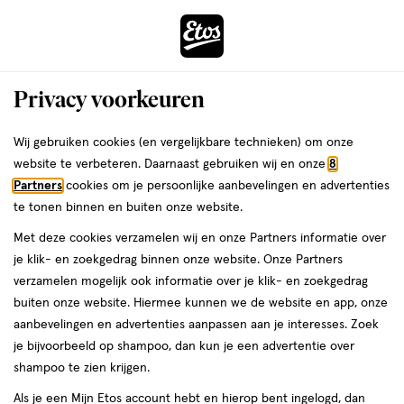
ga
Voor 22:00 uur besteld,
morgen in huis
naar
de
Menu
hoofd
Zoeken
Privacy voorkeuren
content
›
›
ga
Interactie
naar
Wij gebruiken cookies (en vergelijkbare technieken) om onze
Je
Nagel accessoires
Alles van Etos
met
de
website te verbeteren. Daarnaast gebruiken wij en onze
8
bent
Etos Nagelvijl Boemerang
dit
zoekbalk
Partners
cookies om je persoonlijke aanbevelingen en advertenties
ers
Weleda
hier:
veld
ga
te tonen binnen en buiten onze website.
1
1
1 stuk
1/5
(2)
opent
naar
Met deze cookies verzamelen wij en onze Partners informatie over
stuk,
van
een
de
Mijn
Etos
je klik- en zoekgedrag binnen onze website. Onze Partners
5
volledig
footer
verzamelen mogelijk ook informatie over je klik- en zoekgedrag
toevoegen
10%
sterren
venster
buiten onze website. Hiermee kunnen we de website en app, onze
korting
aan
op
met
aanbevelingen en advertenties aanpassen aan je interesses. Zoek
verlanglijst
basis
geavanceerde
je bijvoorbeeld op shampoo, dan kun je een advertentie over
van
zoekopties
shampoo te zien krijgen.
2
reviews
Als je een Mijn Etos account hebt en hierop bent ingelogd, dan