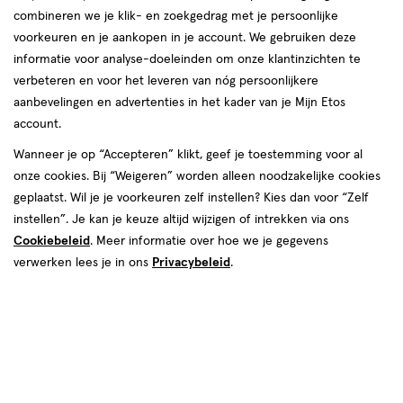
combineren we je klik- en zoekgedrag met je persoonlijke
voorkeuren en je aankopen in je account. We gebruiken deze
informatie voor analyse-doeleinden om onze klantinzichten te
van € 3.25 voor € 2.92
3
.
25
verbeteren en voor het leveren van nóg persoonlijkere
Mijn
Etos
10% korting
Product
2
.
92
aanbevelingen en advertenties in het kader van je Mijn Etos
badge
Je bespaart €0,32
account.
tooltip
Wanneer je op “Accepteren” klikt, geef je toestemming voor al
Spaar 1 Air Mile
onze cookies. Bij “Weigeren” worden alleen noodzakelijke cookies
geplaatst. Wil je je voorkeuren zelf instellen? Kies dan voor “Zelf
Online bijna uitverkocht
instellen”. Je kan je keuze altijd wijzigen of intrekken via ons
Vóór 22:00 uur besteld, morgen in huis
Cookiebeleid
. Meer informatie over hoe we je gegevens
verwerken lees je in ons
Privacybeleid
.
1
In mijn winkelmandje
verhoog
aantal
met
Mijn
Etos
10% korting
één
,
Ontvang met je Mijn Etos klantenkaart standaard 10% korting