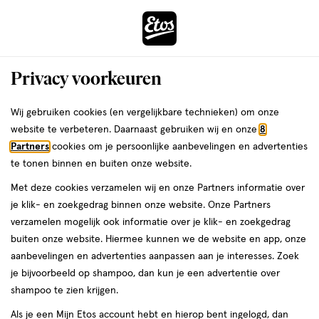
ga
Voor 22:00 uur besteld,
morgen in huis
naar
de
Menu
hoofd
Zoeken
Privacy voorkeuren
content
›
ga
Interactie
naar
Wij gebruiken cookies (en vergelijkbare technieken) om onze
Je
Nagels
Alles van Etos
met
de
website te verbeteren. Daarnaast gebruiken wij en onze
8
bent
Etos Nailcare Oil 10 ML
dit
zoekbalk
Partners
cookies om je persoonlijke aanbevelingen en advertenties
da
hier:
veld
ga
te tonen binnen en buiten onze website.
10
10 ML
opent
naar
Met deze cookies verzamelen wij en onze Partners informatie over
ML,
een
de
Mijn
Etos
je klik- en zoekgedrag binnen onze website. Onze Partners
volledig
footer
toevoegen
10%
verzamelen mogelijk ook informatie over je klik- en zoekgedrag
venster
korting
aan
buiten onze website. Hiermee kunnen we de website en app, onze
met
verlanglijst
aanbevelingen en advertenties aanpassen aan je interesses. Zoek
geavanceerde
je bijvoorbeeld op shampoo, dan kun je een advertentie over
zoekopties
shampoo te zien krijgen.
Als je een Mijn Etos account hebt en hierop bent ingelogd, dan