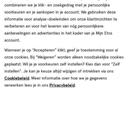
korting!
te
combineren we je klik- en zoekgedrag met je persoonlijke
Zóóóveel voordeel deze zomer bij etos op o.a. NIVEA, Oral-B
voorkeuren en je aankopen in je account. We gebruiken deze
voelen.
en Biodermal.
informatie voor analyse-doeleinden om onze klantinzichten te
verbeteren en voor het leveren van nóg persoonlijkere
Shop deals
Van
aanbevelingen en advertenties in het kader van je Mijn Etos
account.
Snel shoppen
binnen
Wanneer je op “Accepteren” klikt, geef je toestemming voor al
en
onze cookies. Bij “Weigeren” worden alleen noodzakelijke cookies
Lichaams­verzorging
Make-up
geplaatst. Wil je je voorkeuren zelf instellen? Kies dan voor “Zelf
van
instellen”. Je kan je keuze altijd wijzigen of intrekken via ons
Cookiebeleid
. Meer informatie over hoe we je gegevens
Vitamines & supple­
buiten.
Gezichts­verzorging
verwerken lees je in ons
Privacybeleid
.
menten
Haar­verzorging
Mond­hygiëne
Zonnebrand &
Verschonen
Aftersun