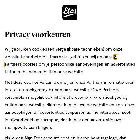
ga
Voor 22:00 uur besteld, maandag in huis
naar
de
Menu
hoofd
Zoeken
Privacy voorkeuren
content
›
›
ga
Etos
Interactie
naar
Wij gebruiken cookies (en vergelijkbare technieken) om onze
met
de
website te verbeteren. Daarnaast gebruiken wij en onze
8
Drogist
ers
Weleda
dit
zoekbalk
Partners
cookies om je persoonlijke aanbevelingen en advertenties
veld
ga
te tonen binnen en buiten onze website.
|
opent
naar
Met deze cookies verzamelen wij en onze Partners informatie over
een
de
Alles
je klik- en zoekgedrag binnen onze website. Onze Partners
volledig
footer
verzamelen mogelijk ook informatie over je klik- en zoekgedrag
venster
om
buiten onze website. Hiermee kunnen we de website en app, onze
met
aanbevelingen en advertenties aanpassen aan je interesses. Zoek
geavanceerde
je
je bijvoorbeeld op shampoo, dan kun je een advertentie over
zoekopties
shampoo te zien krijgen.
mooi
Zóóómerdeals tot wel 70%
Als je een Mijn Etos account hebt en hierop bent ingelogd, dan