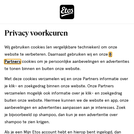
ga
Voor 22:00 uur besteld,
morgen in huis
naar
de
Menu
hoofd
Zoeken
Privacy voorkeuren
content
›
›
ga
Etos
Interactie
naar
Wij gebruiken cookies (en vergelijkbare technieken) om onze
met
de
website te verbeteren. Daarnaast gebruiken wij en onze
8
Drogist
dit
zoekbalk
Partners
cookies om je persoonlijke aanbevelingen en advertenties
ers
Weleda
veld
ga
te tonen binnen en buiten onze website.
|
opent
naar
Met deze cookies verzamelen wij en onze Partners informatie over
een
de
Alles
je klik- en zoekgedrag binnen onze website. Onze Partners
volledig
footer
verzamelen mogelijk ook informatie over je klik- en zoekgedrag
venster
om
buiten onze website. Hiermee kunnen we de website en app, onze
met
aanbevelingen en advertenties aanpassen aan je interesses. Zoek
geavanceerde
je
je bijvoorbeeld op shampoo, dan kun je een advertentie over
zoekopties
shampoo te zien krijgen.
mooi
Zóóómerdeals tot wel 70%
Als je een Mijn Etos account hebt en hierop bent ingelogd, dan