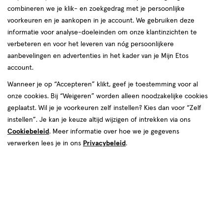
korting!
te
combineren we je klik- en zoekgedrag met je persoonlijke
Zóóóveel voordeel deze zomer bij etos op o.a. NIVEA, Oral-B
voorkeuren en je aankopen in je account. We gebruiken deze
voelen.
en Biodermal.
informatie voor analyse-doeleinden om onze klantinzichten te
verbeteren en voor het leveren van nóg persoonlijkere
Shop deals
Van
aanbevelingen en advertenties in het kader van je Mijn Etos
account.
Snel shoppen
binnen
Wanneer je op “Accepteren” klikt, geef je toestemming voor al
en
onze cookies. Bij “Weigeren” worden alleen noodzakelijke cookies
Lichaams­verzorging
Make-up
geplaatst. Wil je je voorkeuren zelf instellen? Kies dan voor “Zelf
van
instellen”. Je kan je keuze altijd wijzigen of intrekken via ons
Cookiebeleid
. Meer informatie over hoe we je gegevens
Vitamines & supple­
buiten.
Gezichts­verzorging
verwerken lees je in ons
Privacybeleid
.
menten
Haar­verzorging
Mond­hygiëne
Zonnebrand &
Verschonen
Aftersun