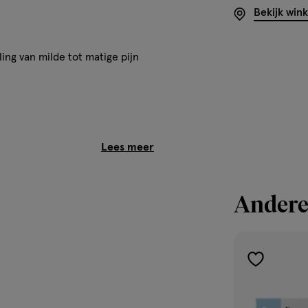
Bekijk win
ng van milde tot matige pijn
neesmiddelen met een
Andere
dag bij het weer opkomen van
imaal 4000 mg per dag (4
toevoegen
aan
verlanglijst