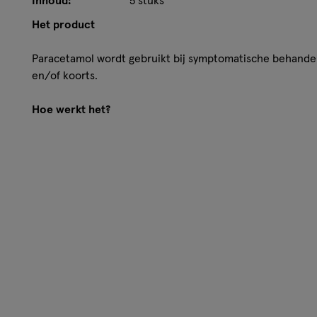
Inhoud:
5 stuks
Het product
Paracetamol wordt gebruikt bij symptomatische behandeli
en/of koorts.
Hoe werkt het?
Etos Paracetamol 1000 mg behoort tot de groep van ge
pijnstillende en koortsverlagende werking.
Gebruik
De aanbevolen dosering is:
• Volwassenen: 500 mg of 1000 mg, meerdere keren per 
de verschijnselen (koorts of pijn). De dagdosering is max
zetpillen à 1000 mg).
• Kinderen van 6 tot 9 jaar: 500 mg 2-3 zetpillen per dag.
• Kinderen van 9 tot 12 jaar: 500 mg 3 zetpillen per dag.