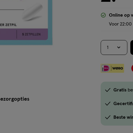
Online op 
Voor 22:00 
1
Gratis
be
ezorgopties
Gecertif
Beste wi