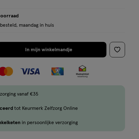
voorraad
besteld, maandag in huis
In mijn winkelmandje
verhoog
toevoege
aantal
aan
met
verlanglijs
één
,
Limiet
zorging vanaf €35
bereikt.
iceerd
tot Keurmerk Zelfzorg Online
Je
kan
nkelketen
in persoonlijke verzorging
maximaal
3