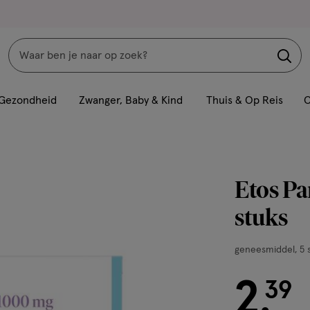
Zoeken
Interactie
met
Gezondheid
Zwanger, Baby & Kind
Thuis & Op Reis
C
dit
veld
opent
een
Etos Pa
volledig
venster
stuks
met
geavanceerde
geneesmiddel,
geneesmiddel
5 
zoekopties
5
2
stuks,
€ 2.39
39
.
zetpil