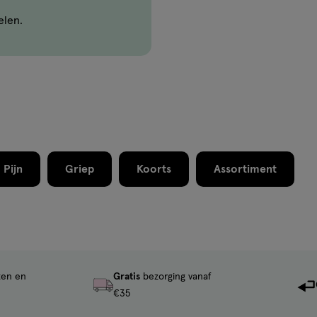
elen.
Pijn
Griep
Koorts
Assortiment
ten en
Gratis
bezorging vanaf
€35