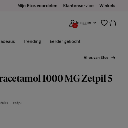
Mijn Etos voordelen
Klantenservice
Winkels
Inloggen
adeaus
Trending
Eerder gekocht
Alles van Etos
racetamol 1000 MG Zetpil 5
stuks
zetpil