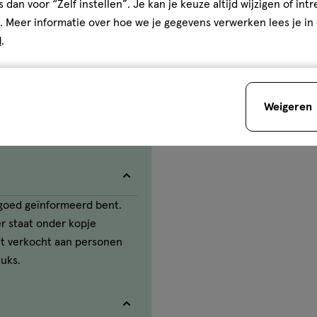
s dan voor “Zelf instellen”. Je kan je keuze altijd wijzigen of int
. Meer informatie over hoe we je gegevens verwerken lees je in
d
.
Weigeren
e goed geïnformeerd bent.
ter staat onder kopje
et verkocht aan personen
tuks.