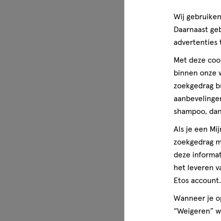
je vraag ook is, we helpen je verder.
Wij gebruiken
Wettelijke benaming
Daarnaast ge
Etos Paracetamol zetpil 1000 mg
advertenties 
Met deze cook
Disclaimer
Lees voor gebruik eerst de bijsluiter. Buiten het zicht e
binnen onze w
zoekgedrag b
Indicatie
aanbevelingen
Indicatie: Paracetamol wordt gebruikt bij symptomatisch
shampoo, dan 
matige pijn en/of koorts.
Als je een Mi
zoekgedrag me
deze informat
het leveren v
Etos account.
Wanneer je op
“Weigeren” wo