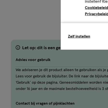
instellen? Kie
Cookiebeleid
Privacybelei
Zelf instellen
Let op: dit is een geneesmiddel
Advies voor gebruik
We adviseren je dit product alleen te gebruiken als j
Lees voor gebruik de bijsluiter. De link naar de bijslui
‘Gebruik’ op deze pagina. Geneesmiddelen worden ni
onder 16 jaar en de maximale bestelhoeveelheid is 3 s
Contact bij vragen of pijnklachten