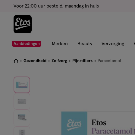
ga
Voor 22:00 uur besteld, maandag in huis
naar
de
hoofd
content
ga
Merken
Beauty
Verzorging
Aanbiedingen
naar
de
Je
Gezondheid
Zelfzorg
Pijnstillers
Paracetamol
zoekbalk
bent
ga
hier:
naar
de
footer