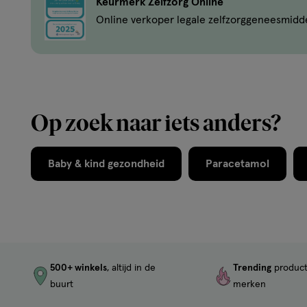
Keurmerk Zelfzorg Online
Online verkoper legale zelfzorggeneesmidd
Op zoek naar iets anders?
Baby & kind gezondheid
Paracetamol
500+ winkels
, altijd in de
Trending
produc
buurt
merken