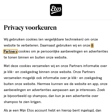
ga
Voor 22:00 uur besteld,
morgen in huis
naar
de
Menu
hoofd
Zoeken
Privacy voorkeuren
content
›
›
ga
Interactie
naar
Wij gebruiken cookies (en vergelijkbare technieken) om onze
Je
Dagcrème
Alles van Etos
met
de
website te verbeteren. Daarnaast gebruiken wij en onze
8
bent
Etos Pro Age Skin Nourishing Day
dit
zoekbalk
Partners
cookies om je persoonlijke aanbevelingen en advertenties
ers
Weleda
hier:
veld
ga
Cream SPF 30 Refill 50 ML
te tonen binnen en buiten onze website.
opent
naar
Met deze cookies verzamelen wij en onze Partners informatie over
een
de
50
3
50 ML
crème
3/5
(3)
je klik- en zoekgedrag binnen onze website. Onze Partners
volledig
ML,
footer
van
verzamelen mogelijk ook informatie over je klik- en zoekgedrag
Mijn
Etos
venster
crème
5
buiten onze website. Hiermee kunnen we de website en app, onze
met
toevoegen
10%
sterren
aanbevelingen en advertenties aanpassen aan je interesses. Zoek
geavanceerde
korting
aan
op
je bijvoorbeeld op shampoo, dan kun je een advertentie over
zoekopties
verlanglijst
basis
shampoo te zien krijgen.
van
Als je een Mijn Etos account hebt en hierop bent ingelogd, dan
3