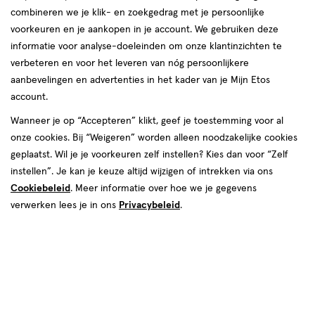
combineren we je klik- en zoekgedrag met je persoonlijke
reviews
voorkeuren en je aankopen in je account. We gebruiken deze
Instellingen aanpassen
informatie voor analyse-doeleinden om onze klantinzichten te
verbeteren en voor het leveren van nóg persoonlijkere
aanbevelingen en advertenties in het kader van je Mijn Etos
account.
Video
Wanneer je op “Accepteren” klikt, geef je toestemming voor al
van € 6.99 voor € 6.29
6
onze cookies. Bij “Weigeren” worden alleen noodzakelijke cookies
.
99
Mijn
Etos
10% korting
Product
6
.
29
geplaatst. Wil je je voorkeuren zelf instellen? Kies dan voor “Zelf
badge
instellen”. Je kan je keuze altijd wijzigen of intrekken via ons
Je bespaart €0,70
tooltip
Cookiebeleid
. Meer informatie over hoe we je gegevens
verwerken lees je in ons
Privacybeleid
.
Spaar 2 Air Miles
Online bijna uitverkocht
Vóór 22:00 uur besteld, morgen in huis
1
In mijn winkelmandje
verhoog