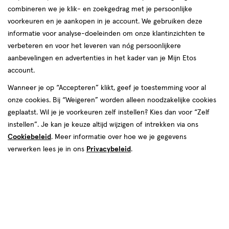
combineren we je klik- en zoekgedrag met je persoonlijke
Instellingen aanpassen
voorkeuren en je aankopen in je account. We gebruiken deze
informatie voor analyse-doeleinden om onze klantinzichten te
verbeteren en voor het leveren van nóg persoonlijkere
aanbevelingen en advertenties in het kader van je Mijn Etos
account.
Video
Wanneer je op “Accepteren” klikt, geef je toestemming voor al
van € 7.49 voor € 6.74
7
.
49
onze cookies. Bij “Weigeren” worden alleen noodzakelijke cookies
Mijn
Etos
10% korting
Product
6
.
74
geplaatst. Wil je je voorkeuren zelf instellen? Kies dan voor “Zelf
badge
Je bespaart €0,75
instellen”. Je kan je keuze altijd wijzigen of intrekken via ons
tooltip
Cookiebeleid
. Meer informatie over hoe we je gegevens
verwerken lees je in ons
Privacybeleid
.
Spaar 2 Air Miles
Online op voorraad
Voor 22:00 besteld, maandag in huis
1
In mijn winkelmandje
verhoog