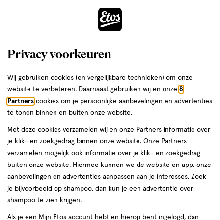
ga
Voor 22:00 uur besteld, maandag in huis
naar
de
Menu
hoofd
Zoeken
Privacy voorkeuren
content
›
›
ga
Interactie
naar
Wij gebruiken cookies (en vergelijkbare technieken) om onze
Je
Nachtcrème
Alles van Etos
met
de
website te verbeteren. Daarnaast gebruiken wij en onze
8
bent
Etos Pro Age Skin Nourishing Night
dit
zoekbalk
Partners
cookies om je persoonlijke aanbevelingen en advertenties
ers
Weleda
hier:
veld
ga
Cream
te tonen binnen en buiten onze website.
opent
naar
Met deze cookies verzamelen wij en onze Partners informatie over
een
de
50
50 ML
crème
je klik- en zoekgedrag binnen onze website. Onze Partners
volledig
ML,
footer
verzamelen mogelijk ook informatie over je klik- en zoekgedrag
Mijn
Etos
venster
crème
buiten onze website. Hiermee kunnen we de website en app, onze
toevoegen
10%
met
aanbevelingen en advertenties aanpassen aan je interesses. Zoek
korting
aan
geavanceerde
je bijvoorbeeld op shampoo, dan kun je een advertentie over
verlanglijst
zoekopties
shampoo te zien krijgen.
Als je een Mijn Etos account hebt en hierop bent ingelogd, dan