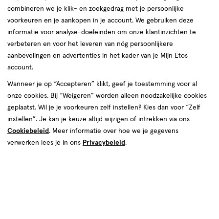
combineren we je klik- en zoekgedrag met je persoonlijke
Instellingen aanpassen
voorkeuren en je aankopen in je account. We gebruiken deze
informatie voor analyse-doeleinden om onze klantinzichten te
verbeteren en voor het leveren van nóg persoonlijkere
aanbevelingen en advertenties in het kader van je Mijn Etos
account.
Video
Wanneer je op “Accepteren” klikt, geef je toestemming voor al
van € 6.99 voor € 6.29
6
.
99
onze cookies. Bij “Weigeren” worden alleen noodzakelijke cookies
Mijn
Etos
10% korting
Product
6
.
29
geplaatst. Wil je je voorkeuren zelf instellen? Kies dan voor “Zelf
badge
Je bespaart €0,70
instellen”. Je kan je keuze altijd wijzigen of intrekken via ons
tooltip
Cookiebeleid
. Meer informatie over hoe we je gegevens
verwerken lees je in ons
Privacybeleid
.
Spaar 2 Air Miles
Online op voorraad
Vóór 22:00 uur besteld, morgen in huis
1
In mijn winkelmandje
verhoog