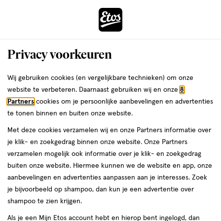
ga
Voor 22:00 uur besteld,
morgen in huis
naar
de
Menu
hoofd
Zoeken
Privacy voorkeuren
content
›
›
ga
Interactie
naar
Wij gebruiken cookies (en vergelijkbare technieken) om onze
Je
Nachtcrème
Alles van Etos
met
de
website te verbeteren. Daarnaast gebruiken wij en onze
8
bent
Etos Pro Age Skin Nourishing Night
dit
zoekbalk
Partners
cookies om je persoonlijke aanbevelingen en advertenties
ers
Weleda
hier:
veld
ga
Cream Refill 50 ML
te tonen binnen en buiten onze website.
opent
naar
Met deze cookies verzamelen wij en onze Partners informatie over
een
de
50
50 ML
crème
je klik- en zoekgedrag binnen onze website. Onze Partners
volledig
ML,
footer
verzamelen mogelijk ook informatie over je klik- en zoekgedrag
Mijn
Etos
venster
crème
buiten onze website. Hiermee kunnen we de website en app, onze
toevoegen
10%
met
aanbevelingen en advertenties aanpassen aan je interesses. Zoek
korting
aan
geavanceerde
je bijvoorbeeld op shampoo, dan kun je een advertentie over
verlanglijst
zoekopties
shampoo te zien krijgen.
Als je een Mijn Etos account hebt en hierop bent ingelogd, dan