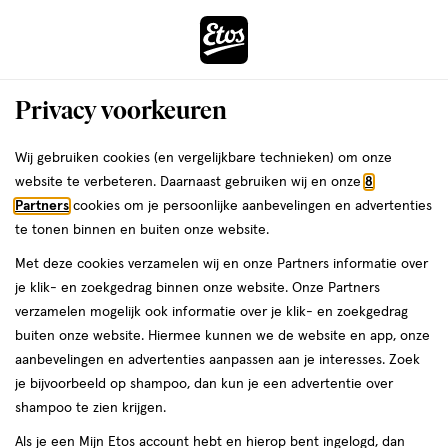
ga
Voor 22:00 uur besteld,
morgen in huis
naar
de
Menu
hoofd
Zoeken
Privacy voorkeuren
content
›
›
ga
Interactie
naar
Wij gebruiken cookies (en vergelijkbare technieken) om onze
Je
Shampoo
Alles van Etos
met
de
website te verbeteren. Daarnaast gebruiken wij en onze
8
bent
Etos Pure & Organic Baby Shampoo
dit
zoekbalk
Partners
cookies om je persoonlijke aanbevelingen en advertenties
ers
Weleda
hier:
veld
ga
200 ML
te tonen binnen en buiten onze website.
opent
naar
Met deze cookies verzamelen wij en onze Partners informatie over
een
de
200
5
200 ML
5/5
(1)
je klik- en zoekgedrag binnen onze website. Onze Partners
volledig
ML,
footer
van
verzamelen mogelijk ook informatie over je klik- en zoekgedrag
venster
e
5
2
buiten onze website. Hiermee kunnen we de website en app, onze
met
toevoegen
sterren
halve prijs
aanbevelingen en advertenties aanpassen aan je interesses. Zoek
geavanceerde
aan
op
je bijvoorbeeld op shampoo, dan kun je een advertentie over
zoekopties
verlanglijst
basis
shampoo te zien krijgen.
van
Als je een Mijn Etos account hebt en hierop bent ingelogd, dan
1