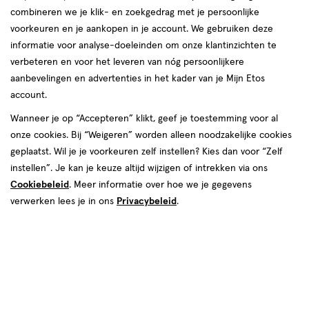
combineren we je klik- en zoekgedrag met je persoonlijke
reviews
voorkeuren en je aankopen in je account. We gebruiken deze
informatie voor analyse-doeleinden om onze klantinzichten te
verbeteren en voor het leveren van nóg persoonlijkere
aanbevelingen en advertenties in het kader van je Mijn Etos
€ 2.99
2
.
99
2e halve prijs
Product
account.
badge
Je bespaart €1,50 bij 2 stuks
Wanneer je op “Accepteren” klikt, geef je toestemming voor al
tooltip
onze cookies. Bij “Weigeren” worden alleen noodzakelijke cookies
Spaar 1 Air Mile
geplaatst. Wil je je voorkeuren zelf instellen? Kies dan voor “Zelf
instellen”. Je kan je keuze altijd wijzigen of intrekken via ons
Online op voorraad
Cookiebeleid
. Meer informatie over hoe we je gegevens
Vóór 22:00 uur besteld, morgen in huis
verwerken lees je in ons
Privacybeleid
.
2
In mijn winkelmandje
verhoog
aantal
met
Mijn
Etos
10% korting
één
,
Ontvang met je Mijn Etos klantenkaart standaard 10% korting