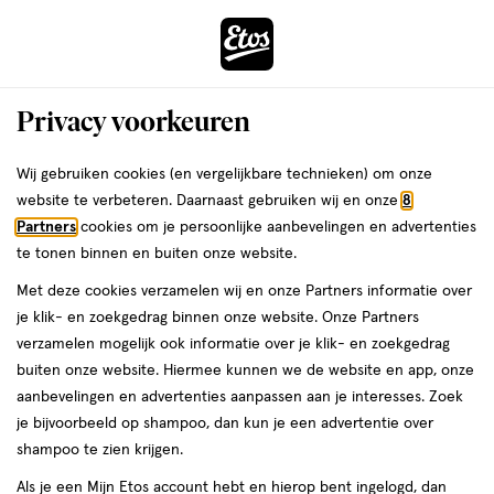
ga
Voor 22:00 uur besteld,
morgen in huis
naar
de
Menu
hoofd
Zoeken
Privacy voorkeuren
content
›
›
ga
Interactie
naar
Wij gebruiken cookies (en vergelijkbare technieken) om onze
Je
Dagcrème
Alles van Etos
met
de
website te verbeteren. Daarnaast gebruiken wij en onze
8
bent
Etos Q10 Energy Replenishing Day
dit
zoekbalk
Partners
cookies om je persoonlijke aanbevelingen en advertenties
ers
Weleda
hier:
veld
ga
Cream SPF30 Refill 50 ML
te tonen binnen en buiten onze website.
opent
naar
Met deze cookies verzamelen wij en onze Partners informatie over
een
de
50
5
50 ML
crème
5/5
(3)
je klik- en zoekgedrag binnen onze website. Onze Partners
volledig
ML,
footer
van
verzamelen mogelijk ook informatie over je klik- en zoekgedrag
Mijn
Etos
venster
crème
5
buiten onze website. Hiermee kunnen we de website en app, onze
met
toevoegen
10%
sterren
aanbevelingen en advertenties aanpassen aan je interesses. Zoek
geavanceerde
korting
aan
op
je bijvoorbeeld op shampoo, dan kun je een advertentie over
zoekopties
verlanglijst
basis
shampoo te zien krijgen.
van
Als je een Mijn Etos account hebt en hierop bent ingelogd, dan
3