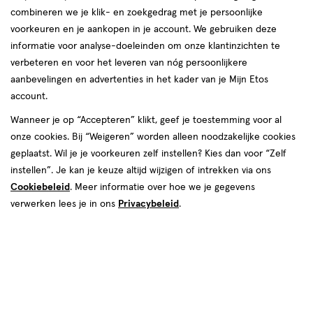
combineren we je klik- en zoekgedrag met je persoonlijke
reviews
voorkeuren en je aankopen in je account. We gebruiken deze
Instellingen aanpassen
informatie voor analyse-doeleinden om onze klantinzichten te
verbeteren en voor het leveren van nóg persoonlijkere
aanbevelingen en advertenties in het kader van je Mijn Etos
account.
Video
Wanneer je op “Accepteren” klikt, geef je toestemming voor al
van € 6.99 voor € 6.29
6
onze cookies. Bij “Weigeren” worden alleen noodzakelijke cookies
.
99
Mijn
Etos
10% korting
Product
6
.
29
geplaatst. Wil je je voorkeuren zelf instellen? Kies dan voor “Zelf
badge
instellen”. Je kan je keuze altijd wijzigen of intrekken via ons
Je bespaart €0,70
tooltip
Cookiebeleid
. Meer informatie over hoe we je gegevens
verwerken lees je in ons
Privacybeleid
.
Spaar 2 Air Miles
Online bijna uitverkocht
Vóór 22:00 uur besteld, morgen in huis
1
In mijn winkelmandje
verhoog