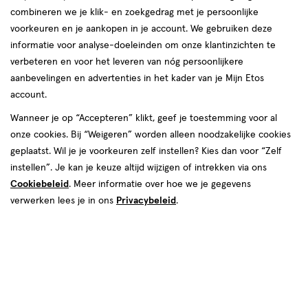
combineren we je klik- en zoekgedrag met je persoonlijke
reviews
voorkeuren en je aankopen in je account. We gebruiken deze
Instellingen aanpassen
informatie voor analyse-doeleinden om onze klantinzichten te
verbeteren en voor het leveren van nóg persoonlijkere
aanbevelingen en advertenties in het kader van je Mijn Etos
account.
Video
Wanneer je op “Accepteren” klikt, geef je toestemming voor al
van € 7.49 voor € 6.74
7
onze cookies. Bij “Weigeren” worden alleen noodzakelijke cookies
.
49
Mijn
Etos
10% korting
Product
6
.
74
geplaatst. Wil je je voorkeuren zelf instellen? Kies dan voor “Zelf
badge
instellen”. Je kan je keuze altijd wijzigen of intrekken via ons
Je bespaart €0,75
tooltip
Cookiebeleid
. Meer informatie over hoe we je gegevens
verwerken lees je in ons
Privacybeleid
.
Spaar 2 Air Miles
Online op voorraad
Voor 22:00 besteld, maandag in huis
1
In mijn winkelmandje
verhoog