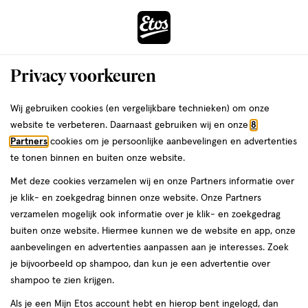
ga
Voor 22:00 uur besteld, maandag in huis
naar
de
Menu
hoofd
Zoeken
Privacy voorkeuren
content
›
›
ga
Interactie
naar
Wij gebruiken cookies (en vergelijkbare technieken) om onze
Je
Nachtcrème
Alles van Etos
met
de
website te verbeteren. Daarnaast gebruiken wij en onze
8
bent
Etos Q10 Energy Replenishing Night
dit
zoekbalk
Partners
cookies om je persoonlijke aanbevelingen en advertenties
ers
Weleda
hier:
veld
ga
Cream
te tonen binnen en buiten onze website.
opent
naar
Met deze cookies verzamelen wij en onze Partners informatie over
een
de
50
3.3
50 ML
crème
3.3/5
(4)
je klik- en zoekgedrag binnen onze website. Onze Partners
volledig
ML,
footer
van
verzamelen mogelijk ook informatie over je klik- en zoekgedrag
Mijn
Etos
venster
crème
5
buiten onze website. Hiermee kunnen we de website en app, onze
met
toevoegen
10%
sterren
aanbevelingen en advertenties aanpassen aan je interesses. Zoek
geavanceerde
korting
aan
op
je bijvoorbeeld op shampoo, dan kun je een advertentie over
zoekopties
verlanglijst
basis
shampoo te zien krijgen.
van
Als je een Mijn Etos account hebt en hierop bent ingelogd, dan
4