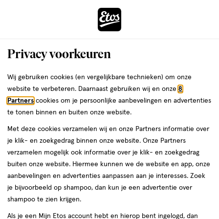
ga
Voor 22:00 uur besteld,
morgen in huis
naar
de
Menu
hoofd
Zoeken
Privacy voorkeuren
content
›
›
ga
Interactie
naar
Wij gebruiken cookies (en vergelijkbare technieken) om onze
Je
Oogcrème
Alles van Etos
met
de
website te verbeteren. Daarnaast gebruiken wij en onze
8
bent
Etos Q10 Energy Smoothing Eyecream
dit
zoekbalk
Partners
cookies om je persoonlijke aanbevelingen en advertenties
ers
Weleda
hier:
veld
ga
15 ML
te tonen binnen en buiten onze website.
opent
naar
Met deze cookies verzamelen wij en onze Partners informatie over
een
de
15
5
15 ML
crème
5/5
(2)
je klik- en zoekgedrag binnen onze website. Onze Partners
volledig
ML,
footer
van
verzamelen mogelijk ook informatie over je klik- en zoekgedrag
Mijn
Etos
venster
crème
5
buiten onze website. Hiermee kunnen we de website en app, onze
met
toevoegen
10%
sterren
aanbevelingen en advertenties aanpassen aan je interesses. Zoek
geavanceerde
korting
aan
op
je bijvoorbeeld op shampoo, dan kun je een advertentie over
zoekopties
verlanglijst
basis
shampoo te zien krijgen.
van
Als je een Mijn Etos account hebt en hierop bent ingelogd, dan
2