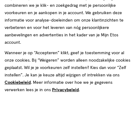
combineren we je klik- en zoekgedrag met je persoonlijke
reviews
voorkeuren en je aankopen in je account. We gebruiken deze
informatie voor analyse-doeleinden om onze klantinzichten te
verbeteren en voor het leveren van nóg persoonlijkere
aanbevelingen en advertenties in het kader van je Mijn Etos
account.
Wanneer je op “Accepteren” klikt, geef je toestemming voor al
van € 7.49 voor € 6.74
7
onze cookies. Bij “Weigeren” worden alleen noodzakelijke cookies
.
49
Mijn
Etos
10% korting
Product
6
.
74
geplaatst. Wil je je voorkeuren zelf instellen? Kies dan voor “Zelf
badge
instellen”. Je kan je keuze altijd wijzigen of intrekken via ons
Je bespaart €0,75
tooltip
Cookiebeleid
. Meer informatie over hoe we je gegevens
verwerken lees je in ons
Privacybeleid
.
Spaar 2 Air Miles
Online bijna uitverkocht
Vóór 22:00 uur besteld, morgen in huis
1
In mijn winkelmandje
verhoog