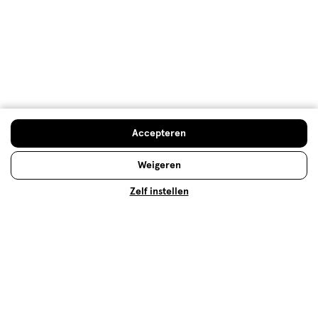
Advies & Inspiratie
Etos Folder
Accepteren
Mijn Etos voordelen
Weigeren
Welkomstkorting
Zelf instellen
10% korting op véél Etos eigen merk-producten
Digitaal zegels sparen
Verjaardagskorting
Log in en profiteer