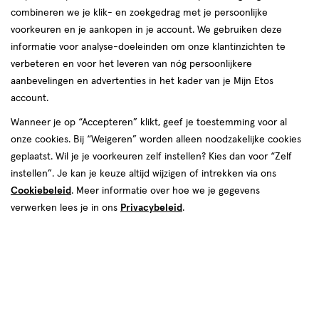
Instellingen aanpassen
combineren we je klik- en zoekgedrag met je persoonlijke
voorkeuren en je aankopen in je account. We gebruiken deze
informatie voor analyse-doeleinden om onze klantinzichten te
verbeteren en voor het leveren van nóg persoonlijkere
Video
aanbevelingen en advertenties in het kader van je Mijn Etos
account.
van € 9.49 voor € 8.54
9
.
49
Mijn
Etos
10% korting
Product
Wanneer je op “Accepteren” klikt, geef je toestemming voor al
8
.
54
badge
onze cookies. Bij “Weigeren” worden alleen noodzakelijke cookies
Je bespaart €0,95
tooltip
geplaatst. Wil je je voorkeuren zelf instellen? Kies dan voor “Zelf
instellen”. Je kan je keuze altijd wijzigen of intrekken via ons
Spaar 3 Air Miles
Cookiebeleid
. Meer informatie over hoe we je gegevens
verwerken lees je in ons
Privacybeleid
.
Online op voorraad
Vóór 22:00 uur besteld, morgen in huis
1
In mijn winkelmandje
verhoog
aantal