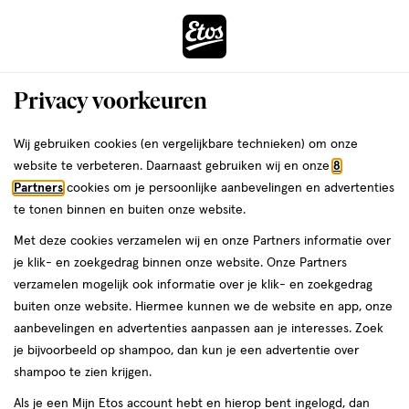
ga
Voor 22:00 uur besteld,
morgen in huis
naar
de
Menu
hoofd
Zoeken
Privacy voorkeuren
content
›
›
ga
Interactie
naar
Wij gebruiken cookies (en vergelijkbare technieken) om onze
Je
Dagcrème
Alles van Etos
met
de
website te verbeteren. Daarnaast gebruiken wij en onze
8
bent
Etos Rozenbottelolie
dit
zoekbalk
Partners
cookies om je persoonlijke aanbevelingen en advertenties
ers
Weleda
hier:
veld
ga
te tonen binnen en buiten onze website.
30
4.3
30 ML
olie
4.3/5
(8)
opent
naar
Met deze cookies verzamelen wij en onze Partners informatie over
ML,
van
een
de
Mijn
Etos
olie
je klik- en zoekgedrag binnen onze website. Onze Partners
5
volledig
footer
verzamelen mogelijk ook informatie over je klik- en zoekgedrag
toevoegen
10%
sterren
venster
buiten onze website. Hiermee kunnen we de website en app, onze
korting
aan
op
met
aanbevelingen en advertenties aanpassen aan je interesses. Zoek
verlanglijst
basis
geavanceerde
je bijvoorbeeld op shampoo, dan kun je een advertentie over
van
zoekopties
shampoo te zien krijgen.
8
reviews
Als je een Mijn Etos account hebt en hierop bent ingelogd, dan