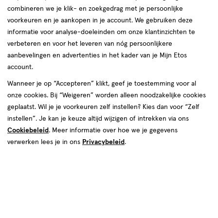
combineren we je klik- en zoekgedrag met je persoonlijke
voorkeuren en je aankopen in je account. We gebruiken deze
informatie voor analyse-doeleinden om onze klantinzichten te
van € 1.99 voor € 1.79
1
.
99
verbeteren en voor het leveren van nóg persoonlijkere
Mijn
Etos
10% korting
Product
1
.
79
aanbevelingen en advertenties in het kader van je Mijn Etos
badge
Je bespaart €0,20
account.
tooltip
Wanneer je op “Accepteren” klikt, geef je toestemming voor al
Online op voorraad
onze cookies. Bij “Weigeren” worden alleen noodzakelijke cookies
Vóór 22:00 uur besteld, morgen in huis
geplaatst. Wil je je voorkeuren zelf instellen? Kies dan voor “Zelf
instellen”. Je kan je keuze altijd wijzigen of intrekken via ons
Cookiebeleid
. Meer informatie over hoe we je gegevens
1
In mijn winkelmandje
verhoog
verwerken lees je in ons
Privacybeleid
.
aantal
met
Mijn
Etos
10% korting
één
,
Ontvang met je Mijn Etos klantenkaart standaard 10% korting
Bijna
op héél véél Etos eigen merk-producten. Je herkent dit aan
uitverkocht!
het
Mijn Etos 10% korting
label.