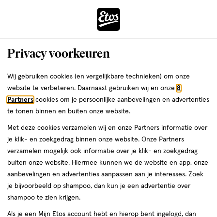
ga
Voor 22:00 uur besteld,
morgen in huis
naar
de
Menu
hoofd
Zoeken
Privacy voorkeuren
content
›
›
ga
Interactie
naar
Wij gebruiken cookies (en vergelijkbare technieken) om onze
Je
Nagel accessoires
Alles van Etos
met
de
website te verbeteren. Daarnaast gebruiken wij en onze
8
bent
Etos Saffieren Nagelvijl Klein
dit
zoekbalk
Partners
cookies om je persoonlijke aanbevelingen en advertenties
ers
Weleda
hier:
veld
ga
te tonen binnen en buiten onze website.
1
1 stuk
opent
naar
Met deze cookies verzamelen wij en onze Partners informatie over
stuk,
een
de
Mijn
Etos
je klik- en zoekgedrag binnen onze website. Onze Partners
volledig
footer
toevoegen
10%
verzamelen mogelijk ook informatie over je klik- en zoekgedrag
venster
korting
aan
buiten onze website. Hiermee kunnen we de website en app, onze
met
verlanglijst
aanbevelingen en advertenties aanpassen aan je interesses. Zoek
geavanceerde
je bijvoorbeeld op shampoo, dan kun je een advertentie over
zoekopties
shampoo te zien krijgen.
Als je een Mijn Etos account hebt en hierop bent ingelogd, dan