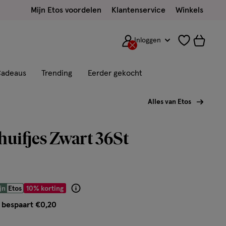
Mijn Etos voordelen
Klantenservice
Winkels
Inloggen
adeaus
Trending
Eerder gekocht
Alles van Etos
huifjes Zwart 36St
 € 1.79
jn
Etos
10% korting
Product
badge
 bespaart €0,20
tooltip