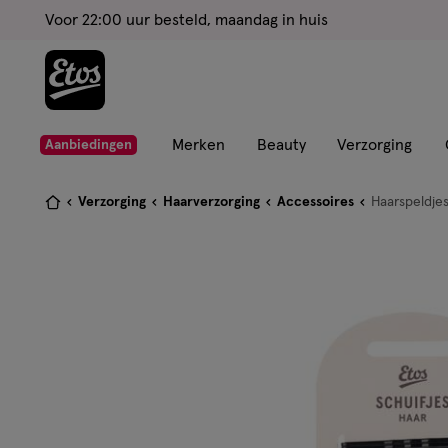
ga
Voor 22:00 uur besteld, maandag in huis
naar
de
hoofd
content
ga
Merken
Beauty
Verzorging
Aanbiedingen
naar
de
Je
Verzorging
Haarverzorging
Accessoires
Haarspeldjes
zoekbalk
bent
ga
hier:
naar
de
footer