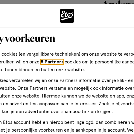
Andere
toevoegen
y voorkeuren
aan
verlanglijst
 cookies (en vergelijkbare technieken) om onze website te verb
bruiken wij en onze
8 Partners
cookies om je persoonlijke aanb
te tonen binnen en buiten onze website.
ies verzamelen wij en onze Partners informatie over je klik- e
ebsite. Onze Partners verzamelen mogelijk ook informatie over 
uiten onze website. Hiermee kunnen we de website en app, on
 en advertenties aanpassen aan je interesses. Zoek je bijvoorb
kun je een advertentie over shampoo te zien krijgen.
8 stuks
jn Etos account hebt en hierop bent ingelogd, dan combineren w
t je persoonlijke voorkeuren en je aankopen in je account. W
Etos Krullerclip