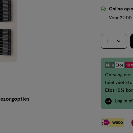
Online op 
Voor 22:00 
1
Mijn
Etos
10%
Ontvang met 
héél véél Et
Etos 10% kor
ezorgopties
Log in o