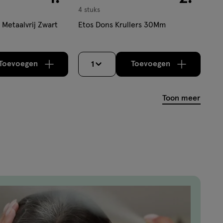
4 stuks
 Metaalvrij Zwart
Etos Dons Krullers 30Mm
Toevoegen
Toevoegen
1
verhoog aantal met één
,
Limiet bereikt.
verhoog aantal m
Je kan maximaa
Toon meer