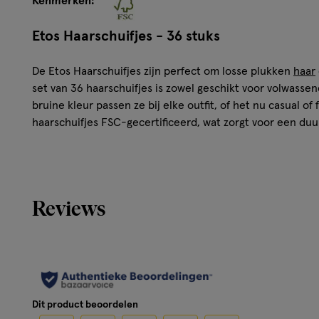
Kenmerken:
Etos Haarschuifjes - 36 stuks
De Etos Haarschuifjes zijn perfect om losse plukken
haar
set van 36 haarschuifjes is zowel geschikt voor volwassen
bruine kleur passen ze bij elke outfit, of het nu casual of 
haarschuifjes FSC-gecertificeerd, wat zorgt voor een d
Kenmerken van de Etos Haarschuifjes - 36 s
Bruine kleur voor veelzijdige styling
Reviews
Geschikt voor zowel volwassenen als kinderen
Set van 36 stuks voor dagelijks gebruik
Hoe gebruik je Etos Haarschuifjes?
Gebruik de
haarschuifjes
om losse plukken haar stevig vas
Dit product beoordelen
verschillende stijlen en gelegenheden.