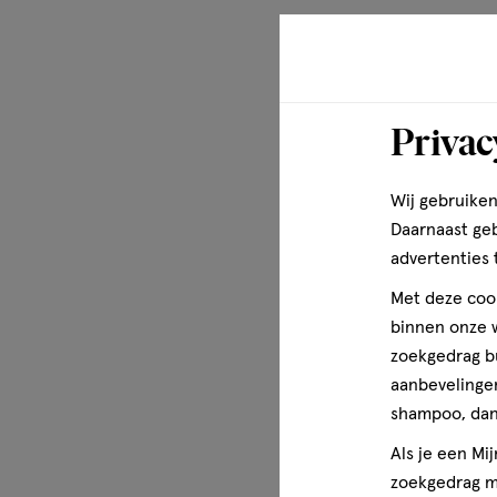
Privac
Wij gebruiken
Daarnaast ge
advertenties 
Met deze cook
binnen onze w
zoekgedrag b
aanbevelingen
shampoo, dan 
Als je een Mi
zoekgedrag me