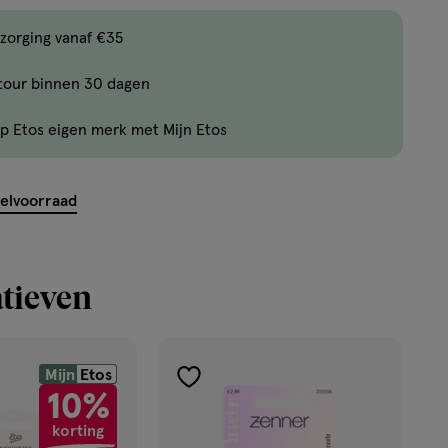
producten
zorging vanaf €35
op
voorraad.
tour binnen 30 dagen
p Etos eigen merk met Mijn Etos
kelvoorraad
tieven
Mijn
Etos
toevoegen
10%
aan
korting
verlanglijst