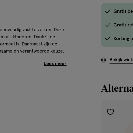
Gratis
be
Gratis
re
eenvoudig vast te zetten. Deze
en als kinderen. Dankzij de
Korting
o
formeel is. Daarnaast zijn de
uurzame en verantwoorde keuze.
Bekijk win
tuks
Alterna
toevoegen
t te zetten. Ideaal voor
aan
verlanglijst