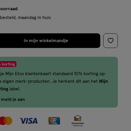
voorraad
besteld, maandag in huis
In mijn winkelmandje
verhoog
toevoege
aantal
aan
met
verlanglijs
 korting
één
je Mijn Etos klantenkaart standaard 10% korting op
,
os eigen merk-producten. Je herkent dit aan het
Mijn
Bijna
ting
label.
uitverkocht!
Er
f meld je aan
zijn
nog
maar
44