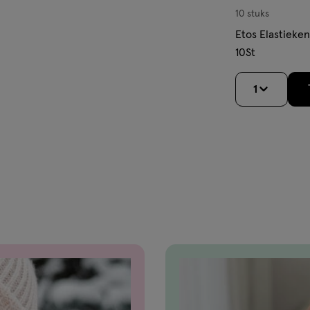
10 stuks
Etos Elastieken
10St
1