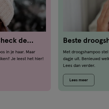
Check de
Beste droog
voor ieder ha
os in je haar. Maar
Met droogshampoo stel 
ken? Je leest het hier!
dagje uit. Benieuwd wel
Lees dan verder.
Lees meer