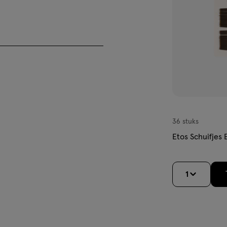
Etos.nl
es
? Bestel de Etos
 van onze
winkels
voor
36 stuks
Etos Schuifjes 
heer FSC-C118802
1