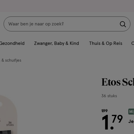
Zoeken
Interactie
met
Gezondheid
Zwanger, Baby & Kind
Thuis & Op Reis
C
dit
veld
 & schuifjes
opent
een
Etos Sc
volledig
venster
36
36 stuks
met
stuks,
geavanceerde
van € 1.99 voor
1
.
99
Mi
zoekopties
1
79
.
Je