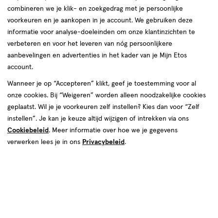
combineren we je klik- en zoekgedrag met je persoonlijke
voorkeuren en je aankopen in je account. We gebruiken deze
informatie voor analyse-doeleinden om onze klantinzichten te
van € 3.49 voor € 3.14
3
.
49
verbeteren en voor het leveren van nóg persoonlijkere
Mijn
Etos
10% korting
Product
3
.
14
aanbevelingen en advertenties in het kader van je Mijn Etos
badge
Je bespaart €0,35
account.
tooltip
Wanneer je op “Accepteren” klikt, geef je toestemming voor al
Spaar 1 Air Mile
onze cookies. Bij “Weigeren” worden alleen noodzakelijke cookies
geplaatst. Wil je je voorkeuren zelf instellen? Kies dan voor “Zelf
Online op voorraad
instellen”. Je kan je keuze altijd wijzigen of intrekken via ons
Vóór 22:00 uur besteld, morgen in huis
Cookiebeleid
. Meer informatie over hoe we je gegevens
verwerken lees je in ons
Privacybeleid
.
1
In mijn winkelmandje
verhoog
aantal
met
Mijn
Etos
10% korting
één
,
Ontvang met je Mijn Etos klantenkaart standaard 10% korting