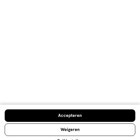
Klantenservice
Advies & Inspiratie
Etos Folder
Mijn Etos voordelen
Welkomstkorting
10% korting op véél Etos eigen merk-producten
Accepteren
Digitaal zegels sparen
Verjaardagskorting
Weigeren