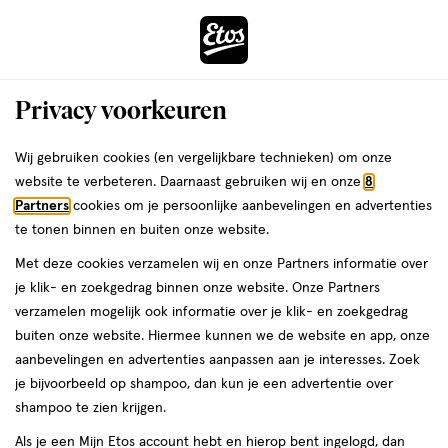
ga
Voor 22:00 uur besteld,
morgen in huis
naar
de
Menu
hoofd
Zoeken
Privacy voorkeuren
content
›
›
ga
Interactie
naar
Wij gebruiken cookies (en vergelijkbare technieken) om onze
Je
Shampoo
Alles van Etos
met
de
website te verbeteren. Daarnaast gebruiken wij en onze
8
bent
Etos Silver Shampoo 300 Ml
dit
zoekbalk
Partners
cookies om je persoonlijke aanbevelingen en advertenties
ers
Weleda
hier:
veld
ga
te tonen binnen en buiten onze website.
300
300 ML
opent
naar
Met deze cookies verzamelen wij en onze Partners informatie over
ML,
een
de
Mijn
Etos
je klik- en zoekgedrag binnen onze website. Onze Partners
volledig
footer
toevoegen
10%
verzamelen mogelijk ook informatie over je klik- en zoekgedrag
venster
korting
aan
buiten onze website. Hiermee kunnen we de website en app, onze
met
verlanglijst
aanbevelingen en advertenties aanpassen aan je interesses. Zoek
geavanceerde
je bijvoorbeeld op shampoo, dan kun je een advertentie over
zoekopties
shampoo te zien krijgen.
Als je een Mijn Etos account hebt en hierop bent ingelogd, dan