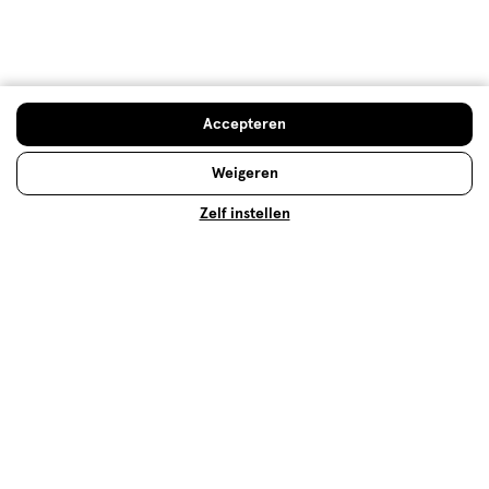
Citroen: 10 dingen die je moet
weten
Citroenen staan bekend om hun frisse, zure smaak
Accepteren
en de vitamine C die ze bevatten. Maar wat weet jij
eigenlijk nog meer over deze gele vrucht? Lees snel
Weigeren
verder!
Zelf instellen
Lees meer
Op zoek naar iets anders?
Zuigelingenvoeding
Assortiment
500+ winkels
, altijd in de buurt