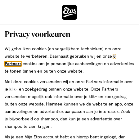
ga
Voor 22:00 uur besteld,
morgen in huis
naar
de
Menu
hoofd
Zoeken
Privacy voorkeuren
content
›
›
ga
Interactie
naar
Wij gebruiken cookies (en vergelijkbare technieken) om onze
Je
Zuigelingenvoeding
Alles van Etos
met
de
website te verbeteren. Daarnaast gebruiken wij en onze
8
bent
Etos Standaard 1 Zuigelingenmelk
dit
zoekbalk
Partners
cookies om je persoonlijke aanbevelingen en advertenties
ers
Weleda
hier:
veld
ga
Geitenmelk 0-6 Maanden 800 gram
te tonen binnen en buiten onze website.
opent
naar
Met deze cookies verzamelen wij en onze Partners informatie over
een
de
800
3.6
800 GR
3.6/5
(5)
je klik- en zoekgedrag binnen onze website. Onze Partners
volledig
GR,
footer
van
verzamelen mogelijk ook informatie over je klik- en zoekgedrag
venster
5
buiten onze website. Hiermee kunnen we de website en app, onze
met
toevoegen
sterren
aanbevelingen en advertenties aanpassen aan je interesses. Zoek
geavanceerde
aan
op
je bijvoorbeeld op shampoo, dan kun je een advertentie over
zoekopties
verlanglijst
basis
shampoo te zien krijgen.
van
Als je een Mijn Etos account hebt en hierop bent ingelogd, dan
5