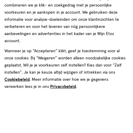
combineren we je klik- en zoekgedrag met je persoonlijke
reviews
voorkeuren en je aankopen in je account. We gebruiken deze
informatie voor analyse-doeleinden om onze klantinzichten te
verbeteren en voor het leveren van nóg persoonlijkere
aanbevelingen en advertenties in het kader van je Mijn Etos
€ 16.49
16
.
49
account.
Vóór 22:00 uur besteld, morgen in huis
Wanneer je op “Accepteren” klikt, geef je toestemming voor al
onze cookies. Bij “Weigeren” worden alleen noodzakelijke cookies
geplaatst. Wil je je voorkeuren zelf instellen? Kies dan voor “Zelf
1
In mijn winkelmandje
verhoog
instellen”. Je kan je keuze altijd wijzigen of intrekken via ons
aantal
Cookiebeleid
. Meer informatie over hoe we je gegevens
met
verwerken lees je in ons
Privacybeleid
.
één
,
Bijna
Gratis
bezorging vanaf €35
uitverkocht!
Er
Gratis
retour binnen 30 dagen
zijn