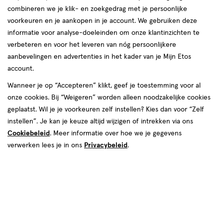
combineren we je klik- en zoekgedrag met je persoonlijke
voorkeuren en je aankopen in je account. We gebruiken deze
informatie voor analyse-doeleinden om onze klantinzichten te
van € 7.99 voor € 7.19
7
verbeteren en voor het leveren van nóg persoonlijkere
.
99
Mijn
Etos
10% korting
Product
7
.
19
aanbevelingen en advertenties in het kader van je Mijn Etos
badge
account.
Je bespaart €0,80
tooltip
Wanneer je op “Accepteren” klikt, geef je toestemming voor al
Spaar 2 Air Miles
onze cookies. Bij “Weigeren” worden alleen noodzakelijke cookies
geplaatst. Wil je je voorkeuren zelf instellen? Kies dan voor “Zelf
instellen”. Je kan je keuze altijd wijzigen of intrekken via ons
Tijdelijk uitverkocht
Breng mij op de hoogte
Cookiebeleid
. Meer informatie over hoe we je gegevens
verwerken lees je in ons
Privacybeleid
.
Mijn
Etos
10% korting
Ontvang met je Mijn Etos klantenkaart standaard 10% korting
op héél véél Etos eigen merk-producten. Je herkent dit aan
het
Mijn Etos 10% korting
label.
Log in of meld je aan