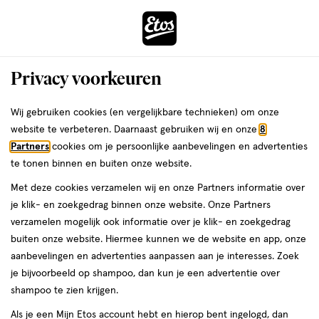
ga
Voor 22:00 uur besteld, maandag in huis
naar
de
Menu
hoofd
Zoeken
Privacy voorkeuren
content
›
›
ga
Interactie
naar
Wij gebruiken cookies (en vergelijkbare technieken) om onze
Je
Toilettassen
Alles van Etos
met
de
website te verbeteren. Daarnaast gebruiken wij en onze
8
bent
Etos Toilet Box Roze Fluffy
dit
zoekbalk
Partners
cookies om je persoonlijke aanbevelingen en advertenties
ers
Weleda
hier:
veld
ga
te tonen binnen en buiten onze website.
1
5
1 stuk
5/5
(1)
opent
naar
Met deze cookies verzamelen wij en onze Partners informatie over
stuk,
van
een
de
Mijn
Etos
je klik- en zoekgedrag binnen onze website. Onze Partners
5
volledig
footer
verzamelen mogelijk ook informatie over je klik- en zoekgedrag
toevoegen
10%
sterren
venster
buiten onze website. Hiermee kunnen we de website en app, onze
korting
aan
op
met
aanbevelingen en advertenties aanpassen aan je interesses. Zoek
verlanglijst
basis
geavanceerde
je bijvoorbeeld op shampoo, dan kun je een advertentie over
van
zoekopties
shampoo te zien krijgen.
1
reviews
Als je een Mijn Etos account hebt en hierop bent ingelogd, dan