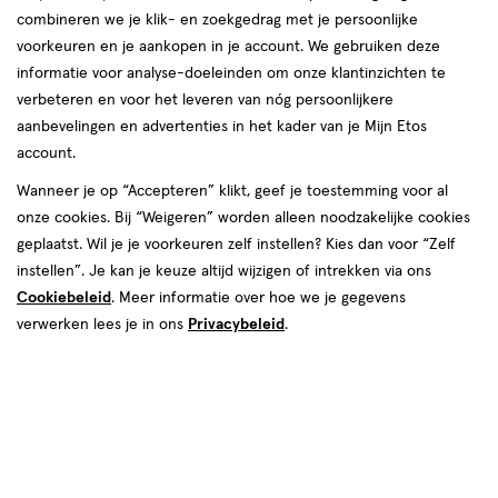
combineren we je klik- en zoekgedrag met je persoonlijke
voorkeuren en je aankopen in je account. We gebruiken deze
informatie voor analyse-doeleinden om onze klantinzichten te
van € 4.99 voor € 4.49
4
verbeteren en voor het leveren van nóg persoonlijkere
.
99
Mijn
Etos
10% korting
Product
4
.
49
aanbevelingen en advertenties in het kader van je Mijn Etos
badge
account.
Je bespaart €0,50
tooltip
Wanneer je op “Accepteren” klikt, geef je toestemming voor al
Spaar 1 Air Mile
onze cookies. Bij “Weigeren” worden alleen noodzakelijke cookies
geplaatst. Wil je je voorkeuren zelf instellen? Kies dan voor “Zelf
Online bijna uitverkocht
instellen”. Je kan je keuze altijd wijzigen of intrekken via ons
Voor 22:00 besteld, maandag in huis
Cookiebeleid
. Meer informatie over hoe we je gegevens
verwerken lees je in ons
Privacybeleid
.
1
In mijn winkelmandje
verhoog
aantal
met
Mijn
Etos
10% korting
één
,
Ontvang met je Mijn Etos klantenkaart standaard 10% korting