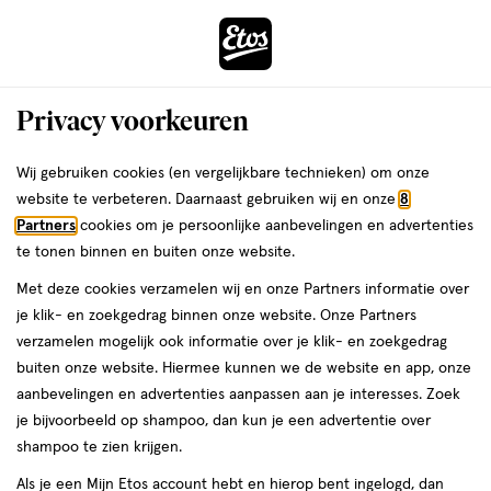
ga
Voor 22:00 uur besteld, maandag in huis
naar
de
Menu
hoofd
Zoeken
Privacy voorkeuren
content
›
›
ga
Interactie
naar
Wij gebruiken cookies (en vergelijkbare technieken) om onze
Je
Toilettassen
Alles van Etos
met
de
website te verbeteren. Daarnaast gebruiken wij en onze
8
bent
Etos Toilettas Cute But Crazy
dit
zoekbalk
Partners
cookies om je persoonlijke aanbevelingen en advertenties
ers
Weleda
hier:
veld
ga
te tonen binnen en buiten onze website.
1
5
1 stuk
5/5
(1)
opent
naar
Met deze cookies verzamelen wij en onze Partners informatie over
stuk,
van
een
de
Mijn
Etos
je klik- en zoekgedrag binnen onze website. Onze Partners
5
volledig
footer
verzamelen mogelijk ook informatie over je klik- en zoekgedrag
toevoegen
10%
sterren
venster
buiten onze website. Hiermee kunnen we de website en app, onze
korting
aan
op
met
aanbevelingen en advertenties aanpassen aan je interesses. Zoek
verlanglijst
basis
geavanceerde
je bijvoorbeeld op shampoo, dan kun je een advertentie over
van
zoekopties
shampoo te zien krijgen.
1
reviews
Als je een Mijn Etos account hebt en hierop bent ingelogd, dan