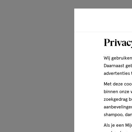
Privac
Wij gebruiken
Daarnaast ge
advertenties 
Met deze cook
binnen onze w
zoekgedrag b
aanbevelingen
shampoo, dan 
Als je een Mi