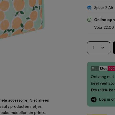
Spaar 2 Air 
Online op 
Vóór 22:00 
1
Mijn
Etos
10%
Ontvang met 
héél véél Et
Etos 10% kor
Log in o
nele accessoire. Niet alleen
beauty producten netjes
 leuke modellen en prints.