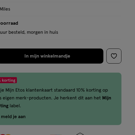
Miles
voorraad
uur besteld, morgen in huis
In mijn winkelmandje
verhoog
toevoege
aantal
aan
met
verlanglijs
 korting
één
je Mijn Etos klantenkaart standaard 10% korting op
,
os eigen merk-producten. Je herkent dit aan het
Mijn
Bijna
ting
label.
uitverkocht!
Er
f meld je aan
zijn
nog