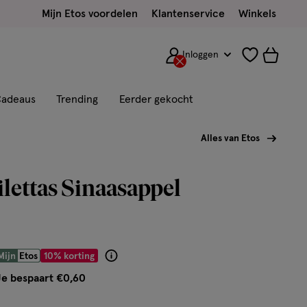
Mijn Etos voordelen
Klantenservice
Winkels
Inloggen
adeaus
Trending
Eerder gekocht
Alles van Etos
ilettas Sinaasappel
 € 5.39
Mijn
Etos
10% korting
Product
badge
Je bespaart €0,60
tooltip