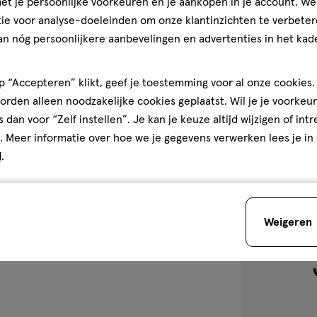
t je persoonlijke voorkeuren en je aankopen in je account. W
Etos Toilettas 
ie voor analyse-doeleinden om onze klantinzichten te verbeter
an nóg persoonlijkere aanbevelingen en advertenties in het kade
1
 “Accepteren” klikt, geef je toestemming voor al onze cookies. 
rden alleen noodzakelijke cookies geplaatst. Wil je je voorkeur
s dan voor “Zelf instellen”. Je kan je keuze altijd wijzigen of int
. Meer informatie over hoe we je gegevens verwerken lees je in
toevoegen
d
.
aan
verlanglijst
Weigeren