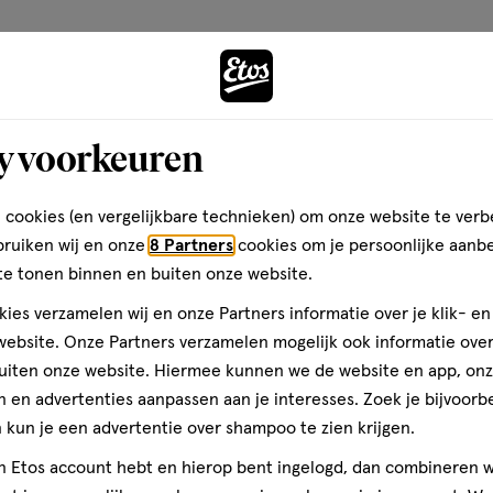
Andere
y voorkeuren
toevoegen
aan
verlanglijst
 cookies (en vergelijkbare technieken) om onze website te verb
bruiken wij en onze
8 Partners
cookies om je persoonlijke aanb
te tonen binnen en buiten onze website.
ies verzamelen wij en onze Partners informatie over je klik- e
ebsite. Onze Partners verzamelen mogelijk ook informatie over 
uiten onze website. Hiermee kunnen we de website en app, on
 en advertenties aanpassen aan je interesses. Zoek je bijvoorb
kun je een advertentie over shampoo te zien krijgen.
jn Etos account hebt en hierop bent ingelogd, dan combineren w
140 GR