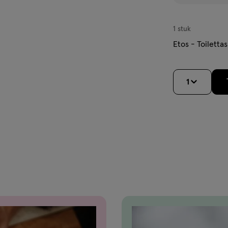
1 stuk
Etos - Toiletta
1