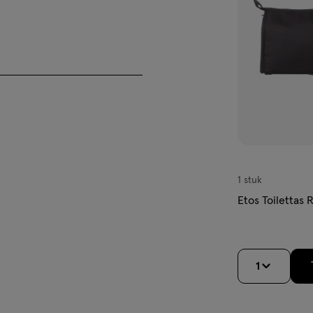
verlanglijst
1 stuk
Etos Toilettas 
1