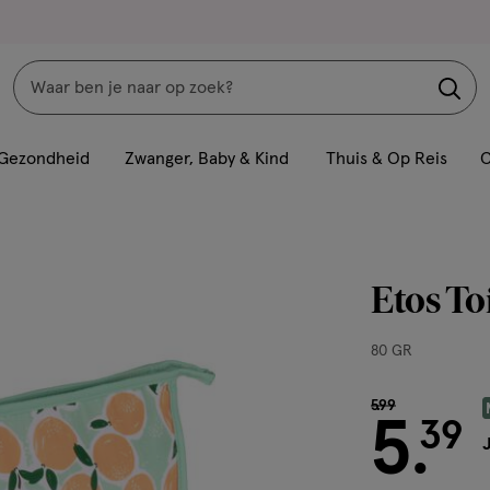
Zoeken
Interactie
met
Gezondheid
Zwanger, Baby & Kind
Thuis & Op Reis
C
dit
veld
opent
een
Etos To
volledig
venster
80
80 GR
met
GR,
geavanceerde
van € 5.99 voor
5
.
99
zoekopties
5
39
.