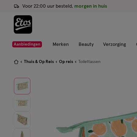
ga
Voor 22:00 uur besteld,
morgen in huis
naar
de
hoofd
content
ga
Merken
Beauty
Verzorging
Aanbiedingen
naar
de
Je
Thuis & Op Reis
Op reis
Toilettassen
zoekbalk
bent
ga
hier:
naar
de
footer