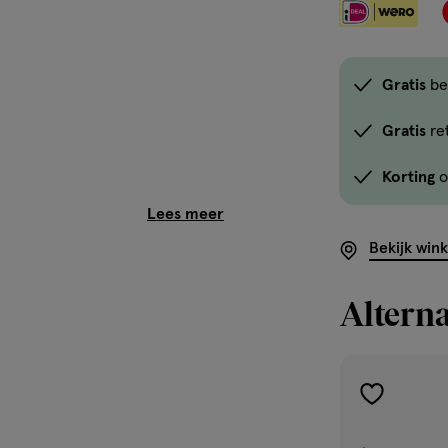
Gratis
be
Gratis
re
Korting
o
en potjes heeft? Makkelijk te
Bekijk win
tsreiniger, dag en
Alterna
eer en bedenk een handige
eer mis.
toevoegen
aan