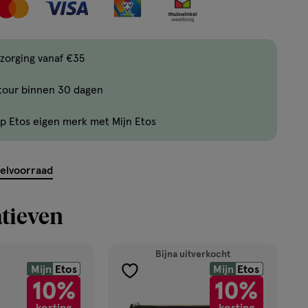
maar
10
producten
zorging vanaf €35
op
voorraad.
tour binnen 30 dagen
p Etos eigen merk met Mijn Etos
kelvoorraad
tieven
Bijna uitverkocht
Mijn
Etos
Mijn
Etos
toevoegen
10%
10%
aan