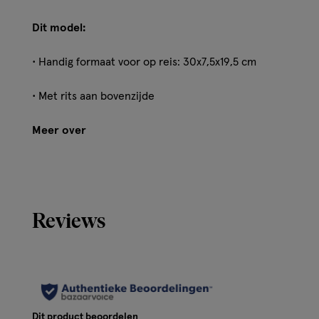
Dit model:
• Handig formaat voor op reis: 30x7,5x19,5 cm
• Met rits aan bovenzijde
Meer over
• Wist je dat Etos heel veel handige navulbare reisflesjes 
vullen met jouw favoriete shampoo, cremespoeling, gezich
nachtcreme.......Super compact en handig voor op reis!
Reviews
•Geen chaos in je toilettas? Leg de producten voor je n
indeling. Zo organiseer je je produkten en grijp je niet m
Dit product beoordelen