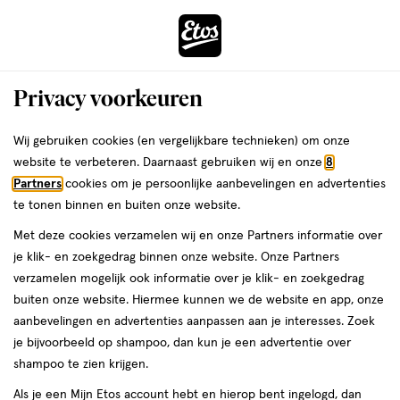
ga
Voor 22:00 uur besteld, maandag in huis
naar
de
Menu
hoofd
Zoeken
Privacy voorkeuren
content
›
›
ga
Interactie
naar
Wij gebruiken cookies (en vergelijkbare technieken) om onze
Je
Maandverband
Alles van Etos
met
de
website te verbeteren. Daarnaast gebruiken wij en onze
8
bent
Etos Ultra Long Plus Maandverband 12
dit
zoekbalk
Partners
cookies om je persoonlijke aanbevelingen en advertenties
ers
Weleda
hier:
veld
ga
stuks
te tonen binnen en buiten onze website.
opent
naar
Met deze cookies verzamelen wij en onze Partners informatie over
een
de
12
12 stuks
je klik- en zoekgedrag binnen onze website. Onze Partners
volledig
stuks,
footer
verzamelen mogelijk ook informatie over je klik- en zoekgedrag
venster
4 stuks
buiten onze website. Hiermee kunnen we de website en app, onze
toevoegen
met
30%
aanbevelingen en advertenties aanpassen aan je interesses. Zoek
korting
aan
geavanceerde
je bijvoorbeeld op shampoo, dan kun je een advertentie over
verlanglijst
zoekopties
shampoo te zien krijgen.
Als je een Mijn Etos account hebt en hierop bent ingelogd, dan