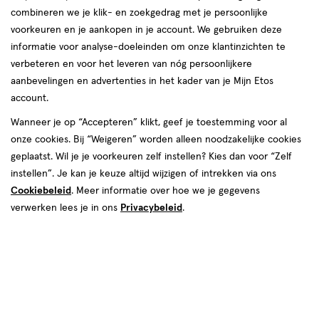
combineren we je klik- en zoekgedrag met je persoonlijke
voorkeuren en je aankopen in je account. We gebruiken deze
informatie voor analyse-doeleinden om onze klantinzichten te
verbeteren en voor het leveren van nóg persoonlijkere
aanbevelingen en advertenties in het kader van je Mijn Etos
van € 1.45 voor € 1.30
1
.
45
4 stuks 30% korting
Product
1
.
30
account.
badge
Je bespaart €1,74 bij 4 stuks
Wanneer je op “Accepteren” klikt, geef je toestemming voor al
tooltip
onze cookies. Bij “Weigeren” worden alleen noodzakelijke cookies
Online op voorraad
geplaatst. Wil je je voorkeuren zelf instellen? Kies dan voor “Zelf
instellen”. Je kan je keuze altijd wijzigen of intrekken via ons
Voor 22:00 besteld, maandag in huis
Cookiebeleid
. Meer informatie over hoe we je gegevens
verwerken lees je in ons
Privacybeleid
.
1
In mijn winkelmandje
verhoog
aantal
met
Mijn
Etos
10% korting
één
,
Ontvang met je Mijn Etos klantenkaart standaard 10% korting
Bijna
op héél véél Etos eigen merk-producten. Je herkent dit aan