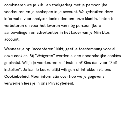
combineren we je klik- en zoekgedrag met je persoonlijke
reviews
voorkeuren en je aankopen in je account. We gebruiken deze
Instellingen aanpassen
informatie voor analyse-doeleinden om onze klantinzichten te
verbeteren en voor het leveren van nóg persoonlijkere
aanbevelingen en advertenties in het kader van je Mijn Etos
account.
Video
Wanneer je op “Accepteren” klikt, geef je toestemming voor al
€ 6.99
6
.
onze cookies. Bij “Weigeren” worden alleen noodzakelijke cookies
99
2e halve prijs
Product
geplaatst. Wil je je voorkeuren zelf instellen? Kies dan voor “Zelf
badge
Je bespaart €3,50 bij 2 stuks
instellen”. Je kan je keuze altijd wijzigen of intrekken via ons
tooltip
Cookiebeleid
. Meer informatie over hoe we je gegevens
Spaar 2 Air Miles
verwerken lees je in ons
Privacybeleid
.
Voor 22:00 besteld, maandag in huis
Tijdelijk uitverkocht
Breng mij op de hoogte