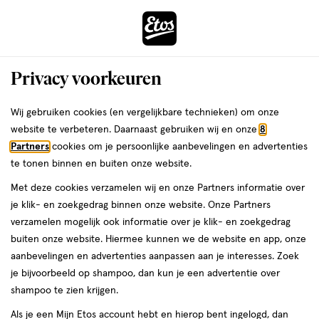
ga
Voor 22:00 uur besteld, maandag in huis
naar
de
Menu
hoofd
Zoeken
Privacy voorkeuren
content
›
›
ga
Interactie
naar
Wij gebruiken cookies (en vergelijkbare technieken) om onze
Je
Omega 3 Visolie
Alles van Etos
met
de
website te verbeteren. Daarnaast gebruiken wij en onze
8
bent
Etos Visolie Omega 3 2000 MG 33/22
dit
zoekbalk
Partners
cookies om je persoonlijke aanbevelingen en advertenties
ers
Weleda
hier:
veld
ga
Capsules 60 stuks
te tonen binnen en buiten onze website.
opent
naar
Met deze cookies verzamelen wij en onze Partners informatie over
een
de
60
5
60 stuks
capsule
5/5
(1)
je klik- en zoekgedrag binnen onze website. Onze Partners
volledig
stuks,
footer
van
verzamelen mogelijk ook informatie over je klik- en zoekgedrag
venster
capsule
e
5
2
buiten onze website. Hiermee kunnen we de website en app, onze
met
toevoegen
sterren
halve prijs
aanbevelingen en advertenties aanpassen aan je interesses. Zoek
geavanceerde
aan
op
je bijvoorbeeld op shampoo, dan kun je een advertentie over
zoekopties
verlanglijst
basis
shampoo te zien krijgen.
van
Als je een Mijn Etos account hebt en hierop bent ingelogd, dan
1