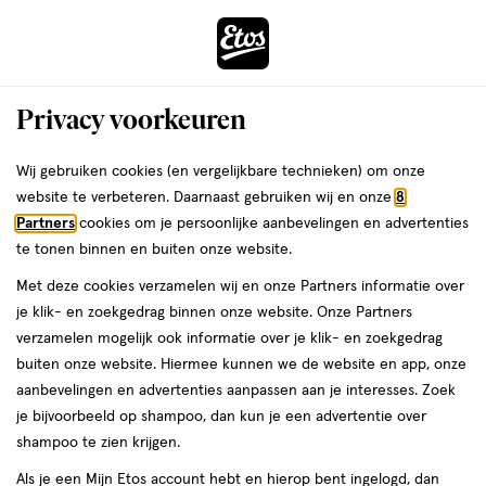
ga
Voor 22:00 uur besteld,
morgen in huis
naar
de
Menu
hoofd
Zoeken
Privacy voorkeuren
content
›
›
ga
Interactie
naar
Wij gebruiken cookies (en vergelijkbare technieken) om onze
Je
Vitamine D
Alles van Etos
met
de
website te verbeteren. Daarnaast gebruiken wij en onze
8
bent
Etos Vitamine D3 25µg 1000 IE
dit
zoekbalk
Partners
cookies om je persoonlijke aanbevelingen en advertenties
ers
Weleda
hier:
veld
ga
Hooggedoseerd Kauwtabletten 300
te tonen binnen en buiten onze website.
opent
naar
stuks
Met deze cookies verzamelen wij en onze Partners informatie over
een
de
je klik- en zoekgedrag binnen onze website. Onze Partners
volledig
footer
300
5
300 stuks
kauwtabletten
5/5
(1)
verzamelen mogelijk ook informatie over je klik- en zoekgedrag
venster
stuks,
van
buiten onze website. Hiermee kunnen we de website en app, onze
met
kauwtabletten
e
5
2
aanbevelingen en advertenties aanpassen aan je interesses. Zoek
geavanceerde
toevoegen
sterren
halve prijs
je bijvoorbeeld op shampoo, dan kun je een advertentie over
zoekopties
aan
op
shampoo te zien krijgen.
verlanglijst
basis
Als je een Mijn Etos account hebt en hierop bent ingelogd, dan