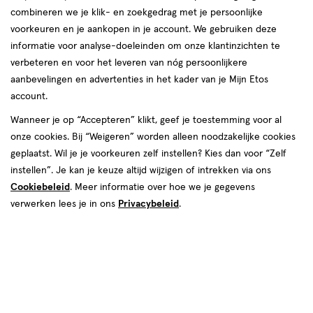
van
combineren we je klik- en zoekgedrag met je persoonlijke
1
voorkeuren en je aankopen in je account. We gebruiken deze
reviews
informatie voor analyse-doeleinden om onze klantinzichten te
verbeteren en voor het leveren van nóg persoonlijkere
aanbevelingen en advertenties in het kader van je Mijn Etos
account.
Wanneer je op “Accepteren” klikt, geef je toestemming voor al
onze cookies. Bij “Weigeren” worden alleen noodzakelijke cookies
geplaatst. Wil je je voorkeuren zelf instellen? Kies dan voor “Zelf
€ 5.99
5
.
99
2e halve prijs
Product
instellen”. Je kan je keuze altijd wijzigen of intrekken via ons
badge
Je bespaart €3 bij 2 stuks
Cookiebeleid
. Meer informatie over hoe we je gegevens
tooltip
verwerken lees je in ons
Privacybeleid
.
Spaar 2 Air Miles
Online op voorraad
Vóór 22:00 uur besteld, morgen in huis
2
In mijn winkelmandje