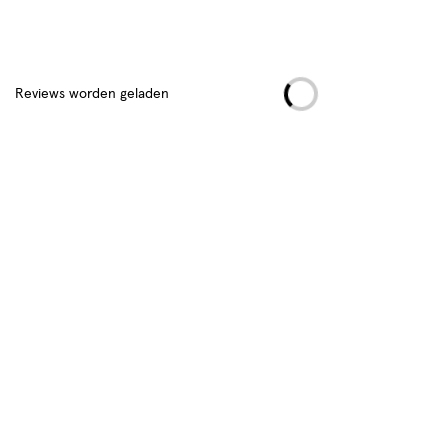
Reviews
Reviews worden geladen
Hoe controleren en plaatsen wij reviews?
Advies & Inspiratie
Vitamine D: belangrijk voor het