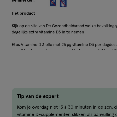
Kenmerken:
Het product
Kijk op de site van De Gezondheidsraad welke bevolking
dagelijks extra vitamine D3 in te nemen
Etos Vitamine D 3 olie met 25 µg vitamine D3 per dagdoser
ontwikkeld voor volwassenen en kinderen vanaf 11 jaar. Vi
instandhouding van sterke botten en is goed voor de wer
D3 is nodig voor de normale groei van de botten van kind
• Voor volwassenen en kinderen vanaf 11 jaar
• Geschikt voor vegetariërs
Tip van de expert
Gebruik
Kom je overdag niet 15 à 30 minuten in de zon, d
Neem eenmaal daags tijdens de maaltijd 10 druppels. Ind
vitamine D-supplementen slikken als aanvulling o