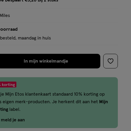
Je bespaart €3,20 bij 2 stuks
op
tooltip
basis
Miles
van
1
voorraad
reviews
besteld, maandag in huis
In mijn winkelmandje
verhoog
toevoege
aantal
aan
met
verlanglijs
 korting
één
je Mijn Etos klantenkaart standaard 10% korting op
,
os eigen merk-producten. Je herkent dit aan het
Mijn
Bijna
ting
label.
uitverkocht!
Er
f meld je aan
zijn