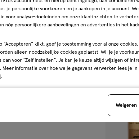
jn Etos account hebt en hierop bent ingelogd, dan combineren w
t je persoonlijke voorkeuren en je aankopen in je account. W
ie voor analyse-doeleinden om onze klantinzichten te verbeter
80
tablet
tablet
stuks
an nóg persoonlijkere aanbevelingen en advertenties in het kade
Etos Vitamine 
Tabletten 80 s
 “Accepteren” klikt, geef je toestemming voor al onze cookies. 
rden alleen noodzakelijke cookies geplaatst. Wil je je voorkeur
2
s dan voor “Zelf instellen”. Je kan je keuze altijd wijzigen of int
. Meer informatie over hoe we je gegevens verwerken lees je in
d
.
Bijna 
toevoegen
aan
Weigeren
verlanglijst