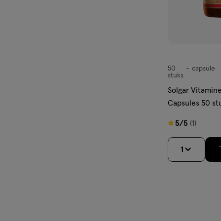
50
capsule
capsule
stuks
Solgar Vitamin
Capsules 50 st
5
5/5
(1)
van
5
1
sterren
op
basis
van
1