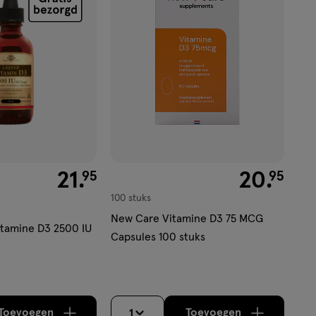
aan
verlanglijst
€ 21.95
21
.
€ 20.95
20
.
95
95
100 stuks
New Care Vitamine D3 75 MCG
Vitamine D3 2500 IU
Capsules 100 stuks
Toevoegen
Toevoegen
1