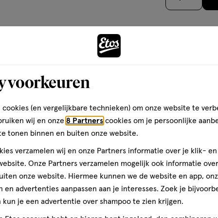
sterren
op
basis
van
Andere
1
reviews
y voorkeuren
toevoegen
 cookies (en vergelijkbare technieken) om onze website te verb
aan
bruiken wij en onze
8 Partners
cookies om je persoonlijke aanb
verlanglijst
te tonen binnen en buiten onze website.
ies verzamelen wij en onze Partners informatie over je klik- e
ebsite. Onze Partners verzamelen mogelijk ook informatie over 
uiten onze website. Hiermee kunnen we de website en app, on
 en advertenties aanpassen aan je interesses. Zoek je bijvoorb
kun je een advertentie over shampoo te zien krijgen.