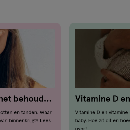
reviews
 het behoud
Vitamine D en 
!
botten en tanden. Waar
Vitamine D en vitamine 
 van binnenkrijgt? Lees
baby. Hoe zit dit en hoe
over!