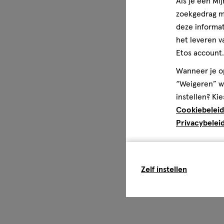
Als je een Mi
zoekgedrag me
deze informat
het leveren v
Etos account.
Wanneer je op
“Weigeren” wo
instellen? Kie
Cookiebeleid
Privacybelei
Zelf instellen