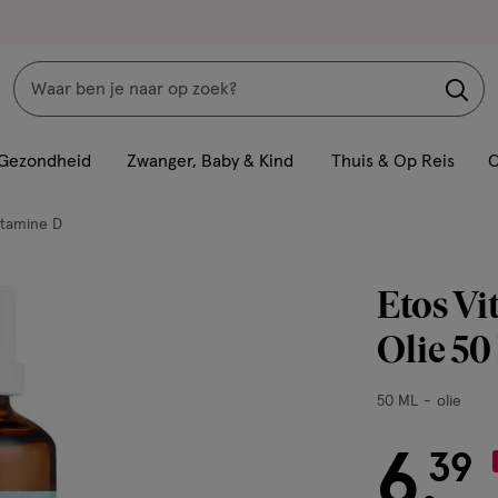
Zoeken
Interactie
met
Gezondheid
Zwanger, Baby & Kind
Thuis & Op Reis
C
dit
veld
itamine D
opent
een
Etos V
volledig
venster
Olie 5
met
geavanceerde
50
50 ML
olie
zoekopties
ML,
olie
6
€ 6.39
39
.