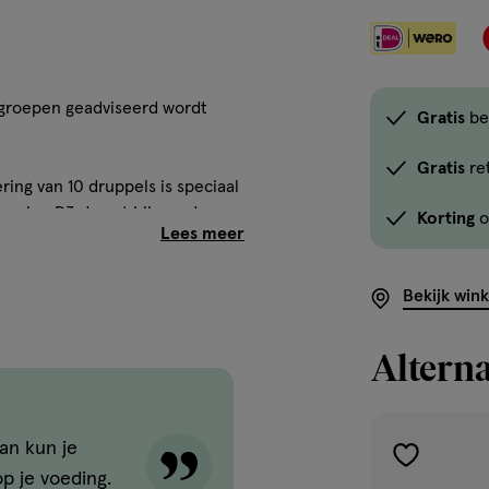
sgroepen geadviseerd wordt
Gratis
be
Gratis
re
ing van 10 druppels is speciaal
tamine D3 draagt bij aan de
Korting
o
king van de spieren. Vitamine
eren.
Bekijk win
Alterna
an kun je
toevoegen
ien gewenst kan dit product
p je voeding.