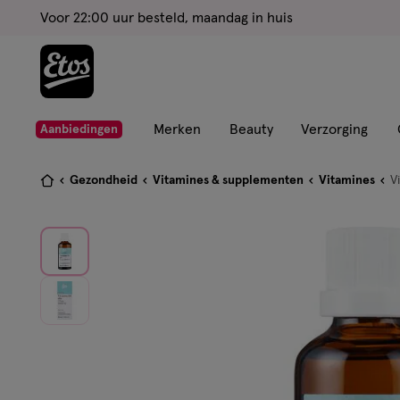
ga
Voor 22:00 uur besteld, maandag in huis
naar
de
hoofd
content
ga
Merken
Beauty
Verzorging
Aanbiedingen
naar
de
Je
Gezondheid
Vitamines & supplementen
Vitamines
V
zoekbalk
bent
ga
hier:
naar
de
footer