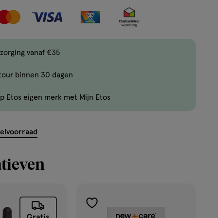
nog
maar
19
producten
zorging vanaf €35
op
voorraad.
tour binnen 30 dagen
p Etos eigen merk met Mijn Etos
kelvoorraad
tieven
toevoegen