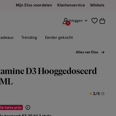
Mijn Etos voordelen
Klantenservice
Winkels
Inloggen
adeaus
Trending
Eerder gekocht
Alles van Etos
itamine D3 Hooggedoseerd
0 ML
3
3/5
(1)
van
5
2e halve prijs
Product
sterren
badge