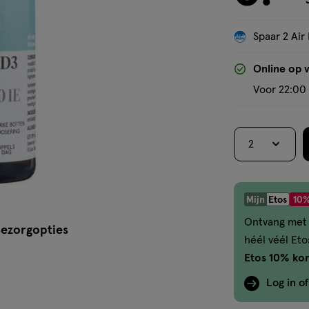
Spaar 2 Air 
Online op 
Voor 22:00 
2
Mijn
Etos
10%
Ontvang met 
ezorgopties
héél véél Et
Etos 10% kor
Log in o