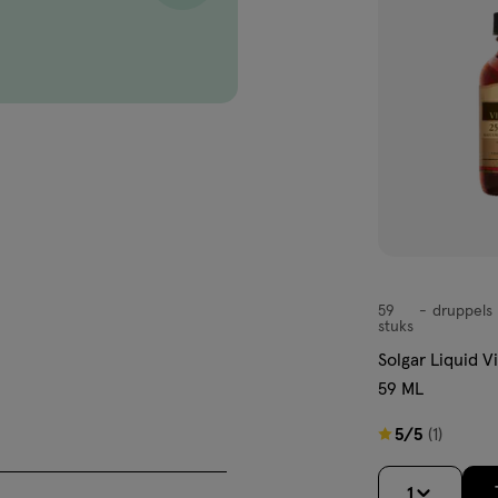
aan
verlanglijst
dingssupplement is geen
de, evenwichtige voeding en een
59
druppels
druppels
stuks
Solgar Liquid 
59 ML
5
5/5
(1)
van
5
1