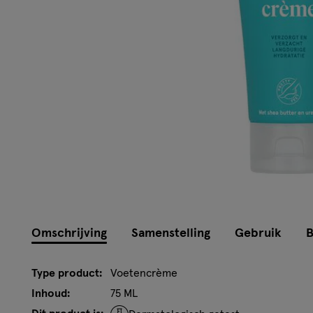
Omschrijving
Samenstelling
Gebruik
B
Type product:
Voetencrème
Inhoud:
75 ML