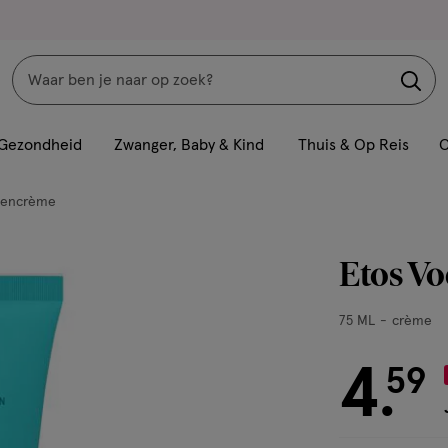
Zoeken
Interactie
met
Gezondheid
Zwanger, Baby & Kind
Thuis & Op Reis
C
dit
veld
tencrème
opent
een
Etos Vo
volledig
venster
75
75 ML
crème
met
ML,
geavanceerde
crème
4
€ 4.59
59
zoekopties
.