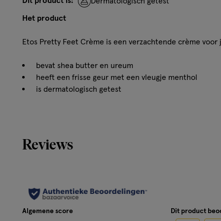
Dit product is:
Dermatologisch getest
Het product
Etos Pretty Feet Crème is een verzachtende crème voor 
bevat shea butter en ureum
heeft een frisse geur met een vleugje menthol
is dermatologisch getest
Hoe werkt het?
• Verzorgt de voeten en geeft langdurige hydratatie
Reviews
• Helpt de ruwe en droge huid van de voeten te voorkom
• Trekt snel in de huid en plakt niet
Gebruik
Algemene score
Dit product be