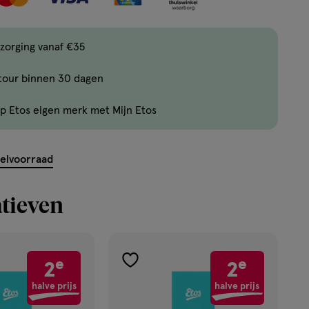
items
bestellen
zorging vanaf €35
van
dit
tour binnen 30 dagen
type
product.
p Etos eigen merk met Mijn Etos
kelvoorraad
tieven
e
e
2
2
toevoegen
aan
halve prijs
halve prijs
verlanglijst