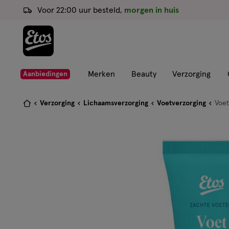
ga
Voor 22:00 uur besteld,
morgen in huis
naar
de
hoofd
content
ga
Merken
Beauty
Verzorging
Aanbiedingen
naar
de
Je
Verzorging
Lichaamsverzorging
Voetverzorging
Voe
zoekbalk
bent
ga
hier:
naar
de
footer