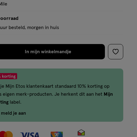
basis
Mile
van
4
voorraad
reviews
uur besteld, morgen in huis
In mijn winkelmandje
verhoog
toevoege
aantal
aan
met
verlanglijs
 korting
één
je Mijn Etos klantenkaart standaard 10% korting op
,
os eigen merk-producten. Je herkent dit aan het
Mijn
Limiet
ting
label.
bereikt.
Je
f meld je aan
kan
maximaal
50