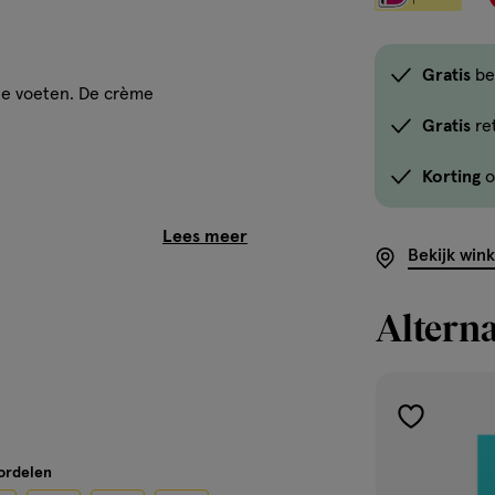
Gratis
be
je voeten. De crème
Gratis
re
Korting
o
Bekijk win
Alterna
en
toevoegen
aan
oordelen
verlanglijst