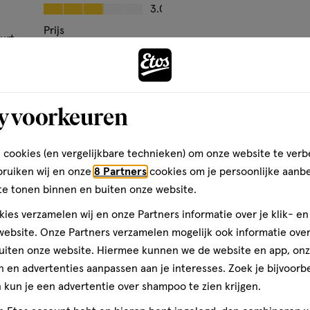
op
Kwaliteit, 3.0 van 5
3.0
basis
Prijs
urt
van
Andere
Prijs, 5.0 van 5
5.0
 er
4
Gebruiksgemak
reviews
stap
Gebruiksgemak, 2.0 van 5
2.0
y voorkeuren
toevoegen
den
aan
verlanglijst
 cookies (en vergelijkbare technieken) om onze website te verb
bruiken wij en onze
8 Partners
cookies om je persoonlijke aanb
te tonen binnen en buiten onze website.
ies verzamelen wij en onze Partners informatie over je klik- e
ebsite. Onze Partners verzamelen mogelijk ook informatie over 
uiten onze website. Hiermee kunnen we de website en app, on
 en advertenties aanpassen aan je interesses. Zoek je bijvoorb
kun je een advertentie over shampoo te zien krijgen.