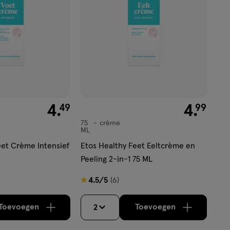
€ 4.49
4
.
€ 4.99
4
.
49
99
75
crème
crème
ML
eet Crème Intensief
Etos Healthy Feet Eeltcrème en
Peeling 2-in-1 75 ML
4.5
4.5/5
(6)
van
5
Toevoegen
Toevoegen
2
verhoog aantal met één
,
Limiet bereikt.
verhoog aantal m
Je kan maximaa
sterren