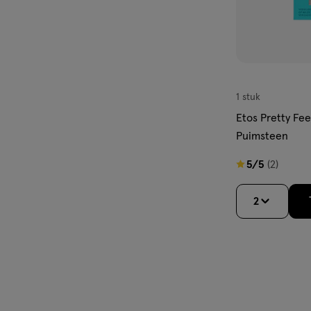
1 stuk
Etos Pretty Fe
Puimsteen
5
5/5
(2)
van
5
2
sterren
op
basis
van
2
reviews