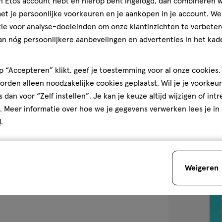
jn Etos account hebt en hierop bent ingelogd, dan combineren w
75
crème
crème
t je persoonlijke voorkeuren en je aankopen in je account. W
ML
ie voor analyse-doeleinden om onze klantinzichten te verbeter
Hansaplast Anti
an nóg persoonlijkere aanbevelingen en advertenties in het kade
Creme 75 ML
5
5/5
(4)
 “Accepteren” klikt, geef je toestemming voor al onze cookies. 
van
rden alleen noodzakelijke cookies geplaatst. Wil je je voorkeur
5
2
s dan voor “Zelf instellen”. Je kan je keuze altijd wijzigen of int
sterren
. Meer informatie over hoe we je gegevens verwerken lees je in
op
d
.
basis
van
toevoegen
4
aan
reviews
Weigeren
verlanglijst