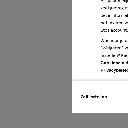
Als je een Mi
zoekgedrag me
deze informat
het leveren v
Etos account.
Wanneer je op
“Weigeren” wo
instellen? Kie
Cookiebeleid
Privacybelei
Zelf instellen