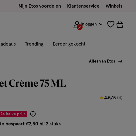
Mijn Etos voordelen
Klantenservice
Winkels
Inloggen
adeaus
Trending
Eerder gekocht
Alles van Etos
et Crème 75 ML
4.5
4.5/5
(4)
van
5
2e halve prijs
Product
sterren
badge
Je bespaart €2,30 bij 2 stuks
op
tooltip