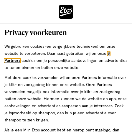
ga
Voor 22:00 uur besteld, maandag in huis
naar
de
Menu
hoofd
Zoeken
Privacy voorkeuren
content
›
›
ga
Interactie
naar
Wij gebruiken cookies (en vergelijkbare technieken) om onze
Je
Haarpoeder
Alles van Etos
met
de
website te verbeteren. Daarnaast gebruiken wij en onze
8
bent
Etos Volume Powder
dit
zoekbalk
Partners
cookies om je persoonlijke aanbevelingen en advertenties
ers
Weleda
hier:
veld
ga
te tonen binnen en buiten onze website.
1
5
1 stuk
5/5
(1)
opent
naar
Met deze cookies verzamelen wij en onze Partners informatie over
stuk,
van
een
de
Mijn
Etos
je klik- en zoekgedrag binnen onze website. Onze Partners
5
volledig
footer
verzamelen mogelijk ook informatie over je klik- en zoekgedrag
toevoegen
10%
sterren
venster
buiten onze website. Hiermee kunnen we de website en app, onze
korting
aan
op
met
aanbevelingen en advertenties aanpassen aan je interesses. Zoek
verlanglijst
basis
geavanceerde
je bijvoorbeeld op shampoo, dan kun je een advertentie over
van
zoekopties
shampoo te zien krijgen.
1
reviews
Als je een Mijn Etos account hebt en hierop bent ingelogd, dan