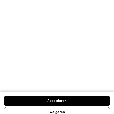
Beste anti-roos shampoo? Check
de vergelijker!
Met anti-roos shampoo ga jij de strijd aan met roos
in je haar. Maar welke anti-roos shampoo kun je het
beste gebruiken? Je leest het hier!
Lees meer
Accepteren
Weigeren