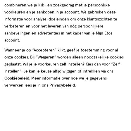
combineren we je klik- en zoekgedrag met je persoonlijke
voorkeuren en je aankopen in je account. We gebruiken deze
informatie voor analyse-doeleinden om onze klantinzichten te
van € 2.30 voor € 2.07
2
verbeteren en voor het leveren van nóg persoonlijkere
.
30
Mijn
Etos
10% korting
Product
2
.
07
aanbevelingen en advertenties in het kader van je Mijn Etos
badge
account.
Je bespaart €0,23
tooltip
Wanneer je op “Accepteren” klikt, geef je toestemming voor al
Online op voorraad
onze cookies. Bij “Weigeren” worden alleen noodzakelijke cookies
Voor 22:00 besteld, maandag in huis
geplaatst. Wil je je voorkeuren zelf instellen? Kies dan voor “Zelf
instellen”. Je kan je keuze altijd wijzigen of intrekken via ons
Cookiebeleid
. Meer informatie over hoe we je gegevens
1
In mijn winkelmandje
verhoog
verwerken lees je in ons
Privacybeleid
.
aantal
met
Mijn
Etos
10% korting
één
,
Ontvang met je Mijn Etos klantenkaart standaard 10% korting
Bijna
op héél véél Etos eigen merk-producten. Je herkent dit aan
uitverkocht!
het
Mijn Etos 10% korting
label.