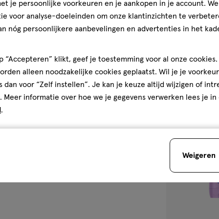
t je persoonlijke voorkeuren en je aankopen in je account. W
Etos Seasalt Sp
ie voor analyse-doeleinden om onze klantinzichten te verbeter
an nóg persoonlijkere aanbevelingen en advertenties in het kade
1
 “Accepteren” klikt, geef je toestemming voor al onze cookies. 
rden alleen noodzakelijke cookies geplaatst. Wil je je voorkeur
s dan voor “Zelf instellen”. Je kan je keuze altijd wijzigen of int
. Meer informatie over hoe we je gegevens verwerken lees je in
toevoegen
d
.
aan
verlanglijst
Weigeren