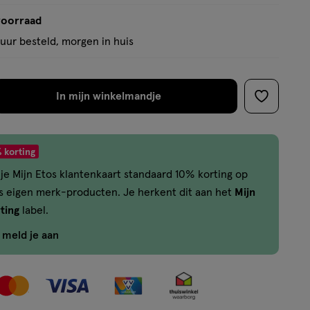
voorraad
uur besteld, morgen in huis
In mijn winkelmandje
verhoog
toevoege
aantal
aan
met
verlanglijs
 korting
één
je Mijn Etos klantenkaart standaard 10% korting op
,
os eigen merk-producten. Je herkent dit aan het
Mijn
Bijna
ting
label.
uitverkocht!
Er
f meld je aan
zijn
nog
maar
15