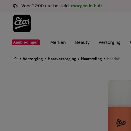
ga
Voor 22:00 uur besteld,
morgen in huis
naar
de
hoofd
content
ga
Merken
Beauty
Verzorging
Aanbiedingen
naar
de
Je
Verzorging
Haarverzorging
Haarstyling
Haarlak
zoekbalk
bent
ga
hier:
naar
de
footer