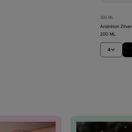
200 ML
Andrélon Zilve
200 ML
4