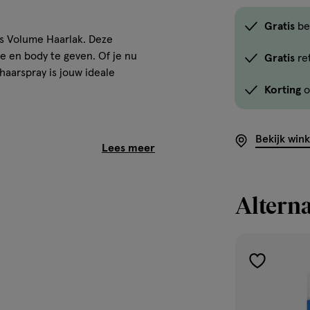
Gratis
be
os Volume Haarlak. Deze
e en body te geven. Of je nu
Gratis
re
haarspray is jouw ideale
Korting
o
Bekijk win
Alterna
toevoegen
spray gelijkmatig over je
aan
en en de haarspray aanbrengen
verlanglijst
e je haar verder stylet. Voor