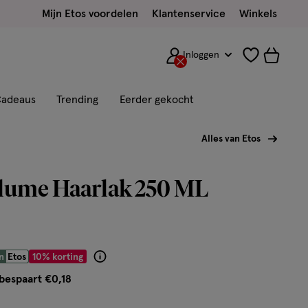
Mijn Etos voordelen
Klantenservice
Winkels
Inloggen
adeaus
Trending
Eerder gekocht
Alles van Etos
olume Haarlak 250 ML
€ 1.61
n
Etos
10% korting
Product
badge
bespaart €0,18
tooltip