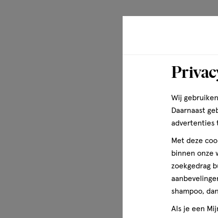
Privac
Wij gebruiken
Daarnaast ge
advertenties 
Met deze cook
binnen onze w
zoekgedrag b
aanbevelingen
shampoo, dan 
Als je een Mi