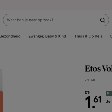
Zoeken
Interactie
met
Gezondheid
Zwanger, Baby & Kind
Thuis & Op Reis
C
dit
veld
opent
een
Etos V
volledig
venster
250
250 ML
met
ML,
geavanceerde
van € 1.79 voor 
1
.
79
Mij
zoekopties
1
61
.
Je 