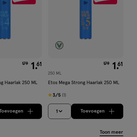
van € 1.79 voor € 1.61
1
.
van € 1.79 voor 
1
.
61
61
1
.
79
1
.
79
250 ML
ng Haarlak 250 ML
Etos Mega Strong Haarlak 250 ML
3
3/5
(1)
van
5
Toevoegen
Toevoegen
1
verhoog aantal met één
,
Bijna uitverkocht!
verhoog aantal m
Er zijn nog
sterren
op
Toon meer
basis