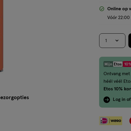
Online op 
Vóór 22:00 
1
Mijn
Etos
10%
Ontvang met 
héél véél Et
Etos 10% kor
ezorgopties
Log in o