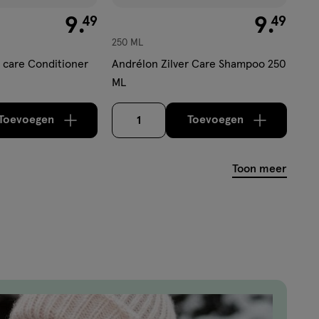
€ 9.49
9
.
€ 9.49
9
.
49
49
250 ML
r care Conditioner
Andrélon Zilver Care Shampoo 250
ML
Toevoegen
Toevoegen
1
verhoog aantal met één
,
Bijna uitverkocht!
verhoog aantal m
Er zijn nog
Toon meer