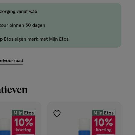
producten
zorging vanaf €35
op
voorraad.
tour binnen 30 dagen
p Etos eigen merk met Mijn Etos
kelvoorraad
tieven
Mijn
Etos
Mijn
Etos
toevoegen
10%
10%
aan
korting
korting
verlanglijst