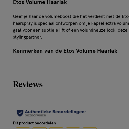
Etos Volume Haarlak
Geef je haar de volumeboost die het verdient met de Et
haarspray is speciaal ontworpen om je kapsel extra volum
gaat voor een subtiele lift of een volumineuze look, deze 
stylingpartner.
Kenmerken van de Etos Volume Haarlak
Geeft langdurig volume
Makkelijk uit te borstelen
Vrij van microplastic
Reviews
Vegan
Hoe gebruik je de Etos Volume Haarlak?
Hou de haarlak op ongeveer 30 cm afstand van je haar en 
kapsel. Voor extra volume kan je je hoofd voorover buig
Dit product beoordelen
bij de haaraanzet. Laat het product even drogen voordat j