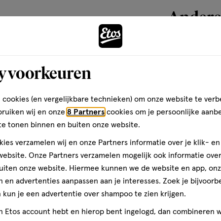
van
Andere
1
reviews
toevoegen
y voorkeuren
aan
verlanglijst
 cookies (en vergelijkbare technieken) om onze website te verb
bruiken wij en onze
8 Partners
cookies om je persoonlijke aanb
te tonen binnen en buiten onze website.
ies verzamelen wij en onze Partners informatie over je klik- e
ebsite. Onze Partners verzamelen mogelijk ook informatie over 
uiten onze website. Hiermee kunnen we de website en app, on
 en advertenties aanpassen aan je interesses. Zoek je bijvoorb
kun je een advertentie over shampoo te zien krijgen.
150 ML
jn Etos account hebt en hierop bent ingelogd, dan combineren w