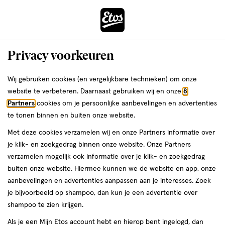
ga
Voor 22:00 uur besteld, maandag in huis
naar
de
Menu
hoofd
Zoeken
Privacy voorkeuren
content
›
›
ga
Interactie
naar
Wij gebruiken cookies (en vergelijkbare technieken) om onze
Je
Bakjes & lepels
Alles van Etos
met
de
website te verbeteren. Daarnaast gebruiken wij en onze
8
bent
Etos Warmtegevoelige Lepels Blauw 2
dit
zoekbalk
Partners
cookies om je persoonlijke aanbevelingen en advertenties
ers
Weleda
hier:
veld
ga
Stuks
te tonen binnen en buiten onze website.
opent
naar
Met deze cookies verzamelen wij en onze Partners informatie over
een
de
2
5
2 stuks
5/5
(1)
je klik- en zoekgedrag binnen onze website. Onze Partners
volledig
stuks,
footer
van
verzamelen mogelijk ook informatie over je klik- en zoekgedrag
Mijn
Etos
venster
5
buiten onze website. Hiermee kunnen we de website en app, onze
met
toevoegen
10%
sterren
aanbevelingen en advertenties aanpassen aan je interesses. Zoek
geavanceerde
korting
aan
op
je bijvoorbeeld op shampoo, dan kun je een advertentie over
zoekopties
verlanglijst
basis
shampoo te zien krijgen.
van
Als je een Mijn Etos account hebt en hierop bent ingelogd, dan
1