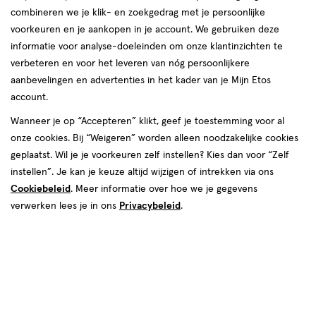
combineren we je klik- en zoekgedrag met je persoonlijke
reviews
voorkeuren en je aankopen in je account. We gebruiken deze
informatie voor analyse-doeleinden om onze klantinzichten te
verbeteren en voor het leveren van nóg persoonlijkere
aanbevelingen en advertenties in het kader van je Mijn Etos
account.
Wanneer je op “Accepteren” klikt, geef je toestemming voor al
van € 2.59 voor € 2.33
2
onze cookies. Bij “Weigeren” worden alleen noodzakelijke cookies
.
59
Mijn
Etos
10% korting
Product
2
.
33
geplaatst. Wil je je voorkeuren zelf instellen? Kies dan voor “Zelf
badge
instellen”. Je kan je keuze altijd wijzigen of intrekken via ons
Je bespaart €0,26
tooltip
Cookiebeleid
. Meer informatie over hoe we je gegevens
verwerken lees je in ons
Privacybeleid
.
Online op voorraad
Voor 22:00 besteld, maandag in huis
1
In mijn winkelmandje
verhoog
aantal
met